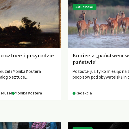
Aktualności
o sztuce i przyrodzie:
Koniec z „państwem w
państwie”
ruzel i Monika Kostera
Pozostał już tylko miesiąc na 
alog o sztuce
podpisów pod obywatelską ini
jącej niebo i kosmos, ukazując
ustawodawczą dotyczącą zm
sowy wpływ na ludzką
łowieckiego. Fundacja Niech Ży
ieruzel
Monika Kostera
Redakcja
 odczuwanie przestrzeni oraz
pełną mobilizację, ponieważ pr
turą.
zawiera historyczne i niezwyk
rozwiązania dla przyrody i zwi
radykalnie zmieniając dotyc
paradygmat funkcjonowania 
Polsce.