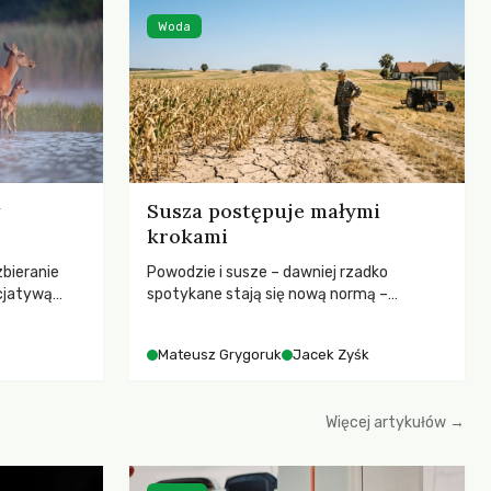
Woda
Susza postępuje małymi
krokami
zbieranie
Powodzie i susze – dawniej rzadko
cjatywą
spotykane stają się nową normą –
iany Prawa
rozmowa z dr hab. Mateuszem
ją! apeluje o
Grygorukiem z Centrum Badań Klimatu
Mateusz Grygoruk
Jacek Zyśk
ojekt
SGGW.
le korzystne
erząt,
Więcej artykułów →
hczasowy
łowiectwa w