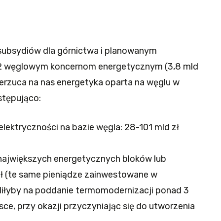
ubsydiów dla górnictwa i planowanym
O2 węglowym koncernom energetycznym (3,8 mld
przerzuca na nas energetyka oparta na węglu w
stępująco:
lektryczności na bazie węgla: 28-101 mld zł
największych energetycznych bloków lub
zł (te same pieniądze zainwestowane w
iłyby na poddanie termomodernizacji ponad 3
e, przy okazji przyczyniając się do utworzenia