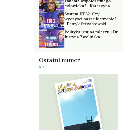
zmienia współczesnego
człowieka? | Katarzyna
Kurska-Wilk
System ETS2. Czy
wyczyści nasze kieszenie?
| Patryk Strzałkowski
Polityka jest na talerzu | Dr
Justyna Zwolińska
Ostatni numer
NR 41