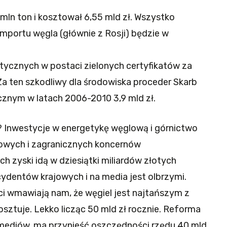
 mln ton i kosztował 6,55 mld zł. Wszystko
 importu węgla (głównie z Rosji) będzie w
etycznych w postaci zielonych certyfikatów za
a ten szkodliwy dla środowiska proceder Skarb
znym w latach 2006-2010 3,9 mld zł.
? Inwestycje w energetykę węglową i górnictwo
ajowych i zagranicznych koncernów
 zyski idą w dziesiątki miliardów złotych
ecydentów krajowych i na media jest olbrzymi.
ci wmawiają nam, że węgiel jest najtańszym z
osztuje. Lekko licząc 50 mld zł rocznie. Reforma
 mediów, ma przynieść oszczędności rzędu 40 mld