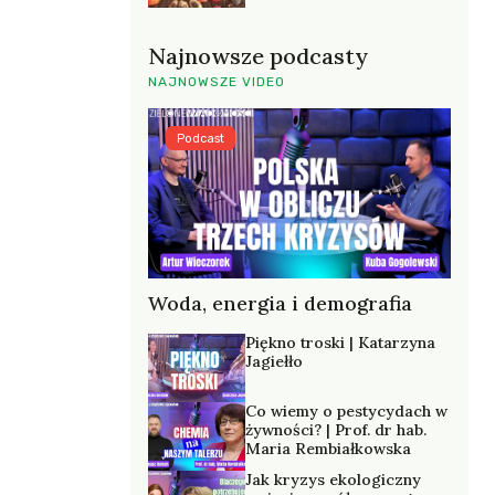
Najnowsze podcasty
NAJNOWSZE VIDEO
Podcast
Woda, energia i demografia
Piękno troski | Katarzyna
Jagiełło
Co wiemy o pestycydach w
żywności? | Prof. dr hab.
Maria Rembiałkowska
Jak kryzys ekologiczny