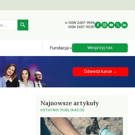
Search Button
e-ISSN 2657-9596
ISSN 2657-9030
Fundacja
Wesprzyj nas
Odwiedź kanał →
Najnowsze artykuły
OSTATNIE PUBLIKACJE