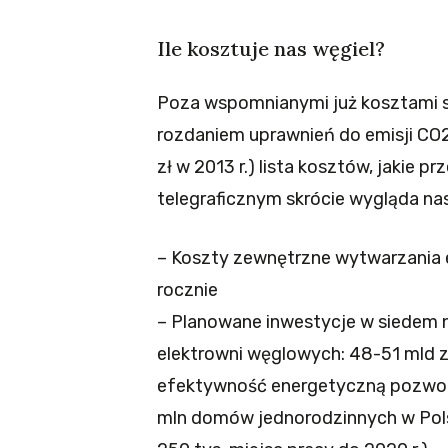
Ile kosztuje nas węgiel?
Poza wspomnianymi już kosztami s
rozdaniem uprawnień do emisji C
zł w 2013 r.) lista kosztów, jakie 
telegraficznym skrócie wygląda na
– Koszty zewnętrzne wytwarzania e
rocznie
– Planowane inwestycje w siedem 
elektrowni węglowych: 48-51 mld 
efektywność energetyczną pozwol
mln domów jednorodzinnych w Polsc