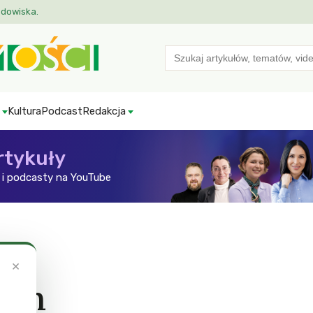
odowiska.
Search
for:
Kultura
Podcast
Redakcja
rtykuły
i podcasty na YouTube
×
lem