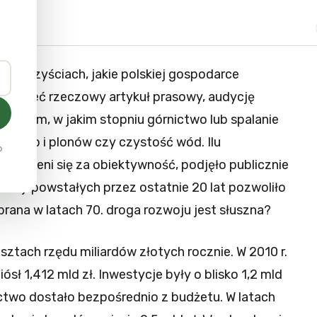
 o korzyściach, jakie polskiej gospodarce
ypomnieć rzeczowy artykuł prasowy, audycję
y o tym, w jakim stopniu górnictwo lub spalanie
ść gleb i plonów czy czystość wód. Ilu
o
ych ceni się za obiektywność, podjęło publicznie
kacji powstałych przez ostatnie 20 lat pozwoliło
brana w latach 70. droga rozwoju jest słuszna?
ztach rzędu miliardów złotych rocznie. W 2010 r.
sł 1,412 mld zł. Inwestycje były o blisko 1,2 mld
ictwo dostało bezpośrednio z budżetu. W latach