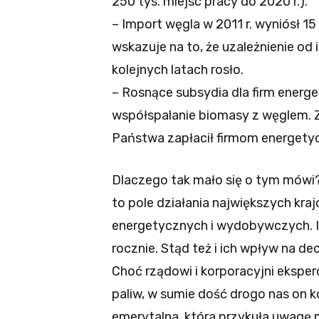
250 tys. miejsc pracy do 2020 r.).
– Import węgla w 2011 r. wyniósł 15
wskazuje na to, że uzależnienie od
kolejnych latach rosło.
– Rosnące subsydia dla firm energ
współspalanie biomasy z węglem. Z
Państwa zapłacił firmom energetyc
Dlaczego tak mało się o tym mówi
to pole działania największych kr
energetycznych i wydobywczych. Ich
rocznie. Stąd też i ich wpływ na d
Choć rządowi i korporacyjni eksper
paliw, w sumie dość drogo nas on k
emerytalna, która przykuła uwagę