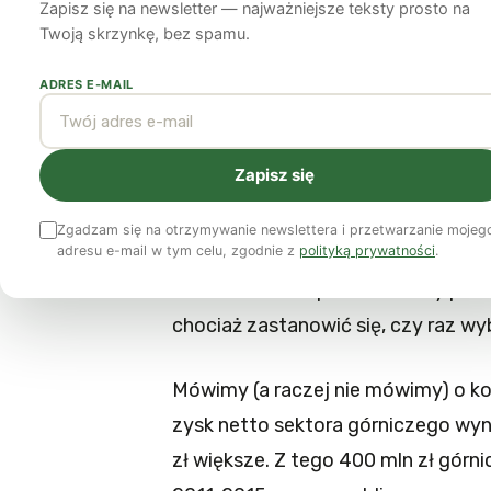
Zapisz się na newsletter — najważniejsze teksty prosto na
Twoją skrzynkę, bez spamu.
Kuba Gogolewski
19 kwietnia 2012
4 min czytania
ADRES E-MAIL
Od miesięcy atakują nas informacje
przynosi węgiel. Proszę sobie prz
Zapisz się
radiową czy też program telewizyjn
węgla wpływa na jakość życia, jako
Zgadzam się na otrzymywanie newslettera i przetwarzanie mojeg
adresu e-mail w tym celu, zgodnie z
polityką prywatności
.
komentatorów czy redaktorów, któr
ten temat? Ile opracowań czy publi
chociaż zastanowić się, czy raz wy
Mówimy (a raczej nie mówimy) o kos
zysk netto sektora górniczego wynió
zł większe. Z tego 400 mln zł górn