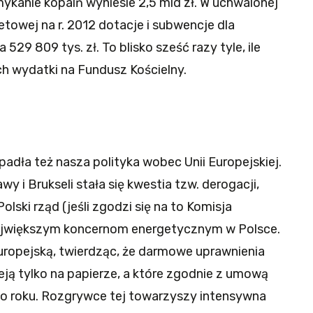
kanie kopalń wyniesie 2,5 mld zł. W uchwalonej
towej na r. 2012 dotacje i subwencje dla
529 809 tys. zł. To blisko sześć razy tyle, ile
h wydatki na Fundusz Kościelny.
 padła też nasza polityka wobec Unii Europejskiej.
y i Brukseli stała się kwestia tzw. derogacji,
lski rząd (jeśli zgodzi się na to Komisja
największym koncernom energetycznym w Polsce.
Europejską, twierdząc, że darmowe uprawnienia
ieją tylko na papierze, a które zgodnie z umową
o roku. Rozgrywce tej towarzyszy intensywna