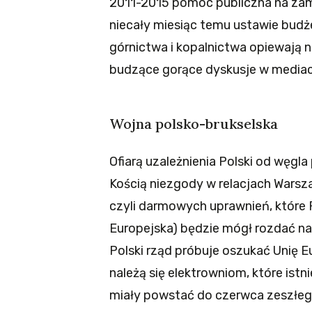
2011-2015 pomoc publiczna na zamy
niecały miesiąc temu ustawie budże
górnictwa i kopalnictwa opiewają na 
budzące gorące dyskusje w mediac
Wojna polsko-brukselska
Ofiarą uzależnienia Polski od węgla
Kością niezgody w relacjach Warszaw
czyli darmowych uprawnień, które Po
Europejska) będzie mógł rozdać 
Polski rząd próbuje oszukać Unię 
należą się elektrowniom, które istn
miały powstać do czerwca zeszłeg