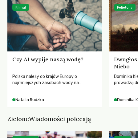
Klimat
Felietony
Czy AI wypije naszą wodę?
Dwugłos 
Niebo
Polska należy do krajów Europy o
Dominika Kie
najmniejszych zasobach wody na
prowadzą di
mieszkańca. Każdego lata obserwujemy
przedstawia
wysychające rzeki, obniżający się poziom
jej rezonan
Natalia Rudzka
Dominika K
wód gruntowych i kolejne rekordy
wrażliwość,
temperatur. Mimo to w poszukiwaniu
relację z na
winnych kryzysu klimatycznego i
ZieloneWiadomości polecają
wodnego często patrzymy w stronę
transportu czy nowych technologii.
Tymczasem dane wskazują na znacznie