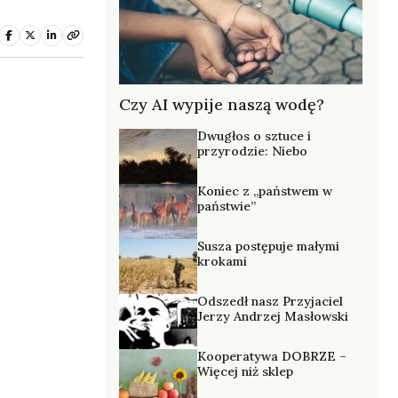
Czy AI wypije naszą wodę?
Dwugłos o sztuce i
przyrodzie: Niebo
Koniec z „państwem w
państwie”
Susza postępuje małymi
krokami
Odszedł nasz Przyjaciel
Jerzy Andrzej Masłowski
Kooperatywa DOBRZE –
Więcej niż sklep