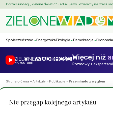
Portal Fundacji „Zielone Światło” - edukujemy i działamy na rzecz śr
Społeczeństwo
Energetyka
Ekologia
Demokracja
Ekonomia
Więcej niż
a
NA YOUTUBE
Rozmowy z ekspertami 
Strona główna
»
Artykuły
»
Publikacje
»
Przeminęło z węglem
Ekonomia
Energetyka
ZW
Nie przegap kolejnego artykułu
Przeminęło z węg