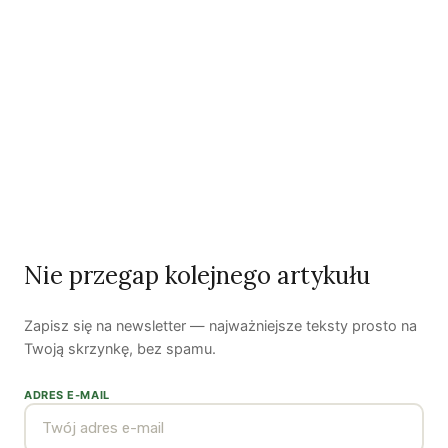
IUCN, członek Państwowej Rady Ochrony Przyrody,
wykładowca Uniwersytetu Wrocławskiego.
Zobacz wszystkie artykuły autora →
Najnowsze artykuły
OSTATNIE PUBLIKACJE
Nie przegap kolejnego artykułu
Zapisz się na newsletter — najważniejsze teksty prosto na
Twoją skrzynkę, bez spamu.
ADRES E-MAIL
Czy AI wypije naszą wodę?