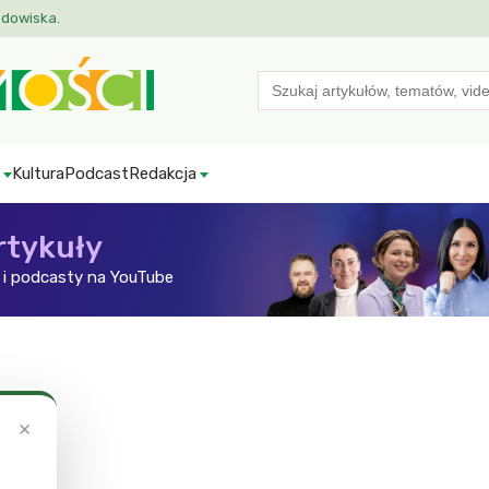
odowiska.
Search
for:
Kultura
Podcast
Redakcja
rtykuły
i podcasty na YouTube
×
ć