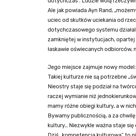
dotychczas”. Ludzie wolą rzeczywi
Ale jak powiada Ayn Rand, „możemy
uciec od skutków uciekania od rzec
dotychczasowego systemu działalno
zamkniętej w instytucjach, oparte
łaskawie oświecanych odbiorców, m
Jego miejsce zajmuje nowy model: 
Takiej kulturze nie są potrzebne „św
Nieostry staje się podział na twór
raczej wymianie niż jednokierunk
mamy różne obiegi kultury, a w nich 
Bywamy publicznością, a za chwil
kultury… Niezwykle ważna staje się 
Dziś „kompetencja kulturowa” to n