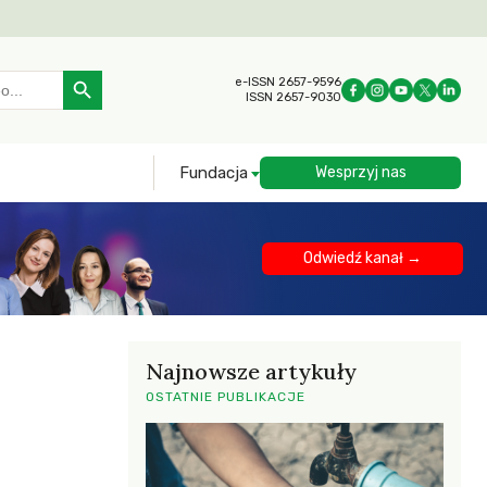
Search Button
e-ISSN 2657-9596
ISSN 2657-9030
Fundacja
Wesprzyj nas
Odwiedź kanał →
Najnowsze artykuły
OSTATNIE PUBLIKACJE