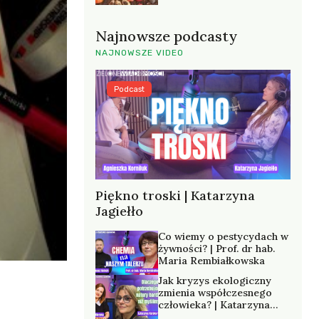
Najnowsze podcasty
NAJNOWSZE VIDEO
Podcast
Piękno troski | Katarzyna
Jagiełło
Co wiemy o pestycydach w
żywności? | Prof. dr hab.
Maria Rembiałkowska
Jak kryzys ekologiczny
zmienia współczesnego
człowieka? | Katarzyna
Kurska-Wilk