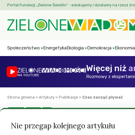
Portal Fundacji „Zielone Światło” - edukujemy i działamy na rzecz śr
Społeczeństwo
Energetyka
Ekologia
Demokracja
Ekonomia
Więcej niż
a
NA YOUTUBE
Rozmowy z ekspertami 
Strona główna
»
Artykuły
»
Publikacje
»
Czas zacząć pływać
Kultura
Miasto
ZW
Czas zacząć pływa
Nie przegap kolejnego artykułu