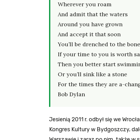
Wherever you roam
And admit that the waters
Around you have grown
And accept it that soon
You’ll be drenched to the bone
If your time to you is worth sa
Then you better start swimmin
Or you’ll sink like a stone
For the times they are a-chang
Bob Dylan
Jesienią 2011 r. odbył się we Wrocł
Kongres Kultury w Bydgoszczy, dale
Warszawie i zaraz po nim, także w st