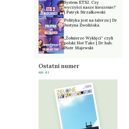
System ETS2. Czy
wyczyści nasze kieszenie?
| Patryk Strzałkowski
Polityka jest na talerzu | Dr
Justyna Zwolińska
„Żołnierze Wyklęci” czyli
polski Hot Take | Dr hab.
Piotr Majewski
Ostatni numer
NR 41