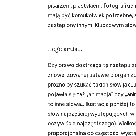
pisarzem, plastykiem, fotografikiem
mają być komukolwiek potrzebne, s
zastąpiony innym. Kluczowym słowe
Lege artis…
Czy prawo dostrzega tę następują
znowelizowanej ustawie o organizow
próżno by szukać takich słów jak „u
pojawia się też „animacja” czy „an
to inne słowa… Ilustracja poniże
słów najczęściej występujących w t
oczywiście najczęstszego). Wielkoś
proporcjonalna do częstości wystą