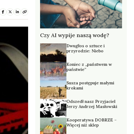
Czy AI wypije naszą wodę?
Dwugłos o sztuce i
przyrodzie: Niebo
Koniec z „państwem w
państwie”
Susza postępuje małymi
krokami
Odszedł nasz Przyjaciel
Jerzy Andrzej Masłowski
Kooperatywa DOBRZE –
Więcej niż sklep