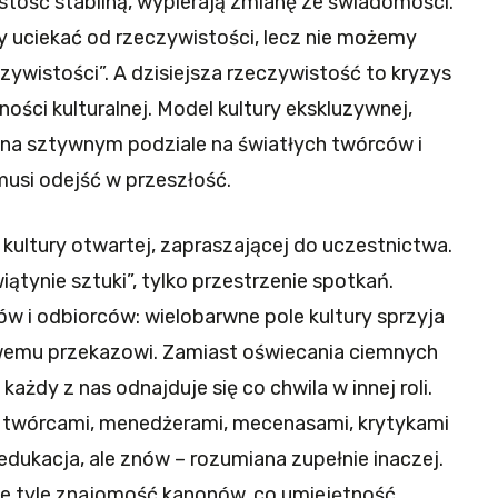
stość stabilną, wypierają zmianę ze świadomości.
 uciekać od rzeczywistości, lecz nie możemy
zywistości”. A dzisiejsza rzeczywistość to kryzys
ści kulturalnej. Model kultury ekskluzywnej,
j na sztywnym podziale na światłych twórców i
usi odejść w przeszłość.
kultury otwartej, zapraszającej do uczestnictwa.
iątynie sztuki”, tylko przestrzenie spotkań.
ców i odbiorców: wielobarwne pole kultury sprzyja
owemu przekazowi. Zamiast oświecania ciemnych
każdy z nas odnajduje się co chwila w innej roli.
ę twórcami, menedżerami, mecenasami, krytykami
edukacja, ale znów – rozumiana zupełnie inaczej.
ie tyle znajomość kanonów, co umiejętność