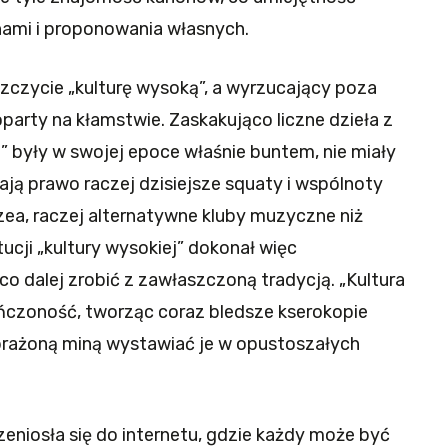
ami i proponowania własnych.
szczycie „kulturę wysoką”, a wyrzucający poza
oparty na kłamstwie. Zaskakująco liczne dzieła z
” były w swojej epoce właśnie buntem, nie miały
mają prawo raczej dzisiejsze squaty i wspólnoty
a, raczej alternatywne kluby muzyczne niż
ucji „kultury wysokiej” dokonał więc
co dalej zrobić z zawłaszczoną tradycją. „Kultura
ńczoność, tworząc coraz bledsze kserokopie
 obrażoną miną wystawiać je w opustoszałych
niosła się do internetu, gdzie każdy może być