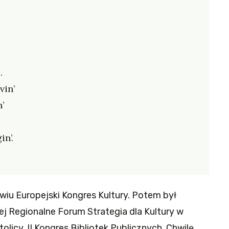
.
vin’
’
in’.
awiu Europejski Kongres Kultury. Potem był
j Regionalne Forum Strategia dla Kultury w
olicy, II Kongres Bibliotek Publicznych. Chwilę