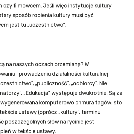
 czy filmowcem. Jeśli więc instytucje kultury
tary sposób robienia kultury musi być
m jest tu „uczestnictwo”.
cą na naszych oczach przemianę? W
aniu i prowadzeniu działalności kulturalnej
czestnictwo”, „publiczność”, „odbiorcy”. Nie
imatorzy”. „Edukacja” występuje dwukrotnie. Są za
j to wygenerowana komputerowo chmura tagów: sto
ekście ustawy (oprócz „kultury”, terminu
ć poszczególnych słów na rycinie jest
pień w tekście ustawy.