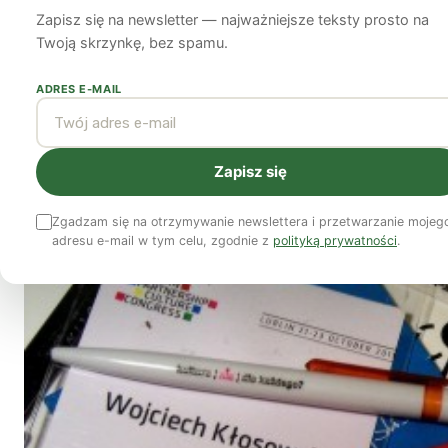
Zapisz się na newsletter — najważniejsze teksty prosto na
Wojciech Kłosowski
6 marca 2012
8 min czytania
Twoją skrzynkę, bez spamu.
ADRES E-MAIL
Zapisz się
Zgadzam się na otrzymywanie newslettera i przetwarzanie mojeg
adresu e-mail w tym celu, zgodnie z
polityką prywatności
.