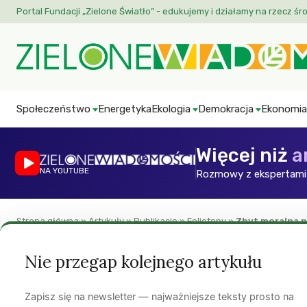
Portal Fundacji „Zielone Światło” - edukujemy i działamy na rzecz śr
Społeczeństwo
Energetyka
Ekologia
Demokracja
Ekonomia
Więcej niż
a
NA YOUTUBE
Rozmowy z ekspertami 
Strona główna
»
Artykuły
»
Publikacje
»
Felietony
»
Zbyt moralna 
Felietony
Kultura
Neutralność światopoglądowa
ZW
Nie przegap kolejnego artykułu
Zbyt moralna prop
Zapisz się na newsletter — najważniejsze teksty prosto na