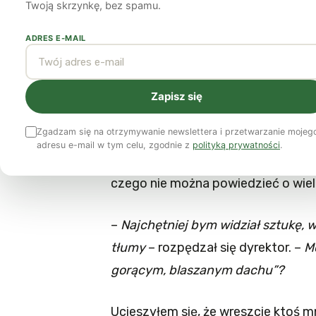
Twoją skrzynkę, bez spamu.
Jerzy Masłowski
14 kwietnia 2014
4 min czytania
ADRES E-MAIL
…czyli jak wysterylizowano kot
Zapisz się
Zadzwonił do mnie dyrektor jedne
Zgadzam się na otrzymywanie newslettera i przetwarzanie mojeg
dla nas komedię?
– zaproponował. 
adresu e-mail w tym celu, zgodnie z
polityką prywatności
.
utrzymywane z publicznej kasy płac
czego nie można powiedzieć o wie
–
Najchętniej bym widział sztukę, wo
tłumy
– rozpędzał się dyrektor. –
Mo
gorącym, blaszanym dachu”?
Ucieszyłem się, że wreszcie ktoś m