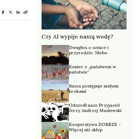
Czy AI wypije naszą wodę?
Dwugłos o sztuce i
przyrodzie: Niebo
Koniec z „państwem w
państwie”
Susza postępuje małymi
krokami
Odszedł nasz Przyjaciel
Jerzy Andrzej Masłowski
Kooperatywa DOBRZE –
Więcej niż sklep