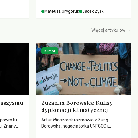
iany Prawa
rozmowa z dr hab. Mateuszem
ją! apeluje o
Grygorukiem z Centrum Badań Klimatu
Mateusz Grygoruk
Jacek Zyśk
ojekt
SGGW.
le korzystne
erząt,
Więcej artykułów →
hczasowy
łowiectwa w
Klimat
 faszyzmu
Zuzanna Borowska: Kulisy
dyplomacji klimatycznej
 powrotu
Artur Wieczorek rozmawia z Zuzą
u. Znany
Borowską, negocjatorka UNFCCC i
zega przed
YOUNGO – o kuluarach COP, tokenizmie,