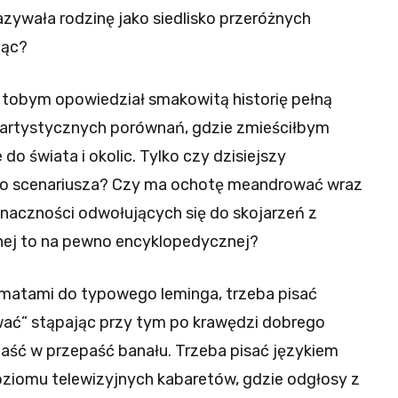
zywała rodzinę jako siedlisko przeróżnych
ząc?
, tobym opowiedział smakowitą historię pełną
i artystycznych porównań, gdzie zmieściłbym
do świata i okolic. Tylko czy dzisiejszy
go scenariusza? Czy ma ochotę meandrować wraz
naczności odwołujących się do skojarzeń z
znej to na pewno encyklopedycznej?
ematami do typowego leminga, trzeba pisać
ować” stąpając przy tym po krawędzi dobrego
paść w przepaść banału. Trzeba pisać językiem
ziomu telewizyjnych kabaretów, gdzie odgłosy z