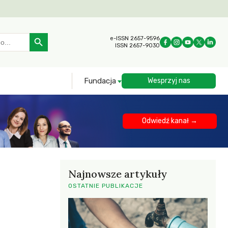
Search Button
e-ISSN 2657-9596
ISSN 2657-9030
Fundacja
Wesprzyj nas
Odwiedź kanał →
Najnowsze artykuły
OSTATNIE PUBLIKACJE