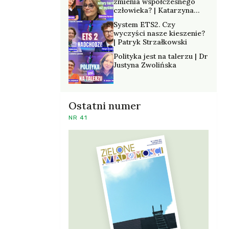
zmienia współczesnego
człowieka? | Katarzyna
Kurska-Wilk
System ETS2. Czy
wyczyści nasze kieszenie?
| Patryk Strzałkowski
Polityka jest na talerzu | Dr
Justyna Zwolińska
Ostatni numer
NR 41