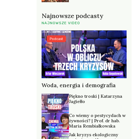
Najnowsze podcasty
NAJNOWSZE VIDEO
Podcast
Woda, energia i demografia
Piękno troski | Katarzyna
Jagiełło
Co wiemy o pestycydach w
żywności? | Prof. dr hab.
Maria Rembiałkowska
Jak kryzys ekologiczny