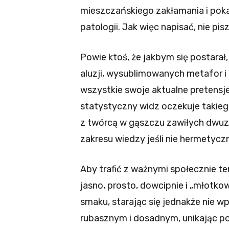
mieszczańskiego zakłamania i poka
patologii. Jak więc napisać, nie pis
Powie ktoś, że jakbym się postarał
aluzji, wysublimowanych metafor 
wszystkie swoje aktualne pretensje 
statystyczny widz oczekuje takie
z twórcą w gąszczu zawiłych dwuz
zakresu wiedzy jeśli nie hermetyc
Aby trafić z ważnymi społecznie t
jasno, prosto, dowcipnie i „młotk
smaku, starając się jednakże nie w
rubasznym i dosadnym, unikając po