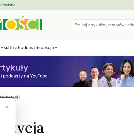
odowiska.
Search
for:
Kultura
Podcast
Redakcja
rtykuły
i podcasty na YouTube
propozycja
×
ozycja