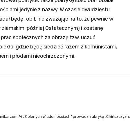
tował politykę, także politykę kościoła i obalał
tościami jedynie z nazwy. W czasie dwudziestu
nadał będę robił, nie zważając na to, że pewnie w
 ziemskim, później Ostatecznym) i zostanę
n prac społecznych za obrazę tzw. uczuć
o piekła, gdzie będę siedzieć razem z komunistami,
nem i płodami nieochrzczonymi.
iennikarzem. W „Zielonych Wiadomościach” prowadzi rubrykę „Chińszczyzna