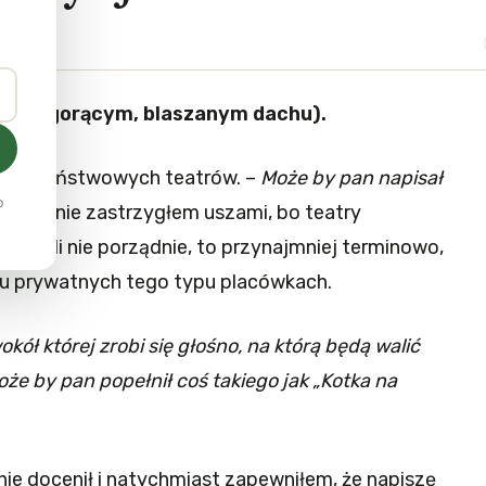
kę (na gorącym, blaszanym dachu).
go z państwowych teatrów. –
Może by pan napisał
o
Radośnie zastrzygłem uszami, bo teatry
ą, jeśli nie porządnie, to przynajmniej terminowo,
lu prywatnych tego typu placówkach.
kół której zrobi się głośno, na którą będą walić
że by pan popełnił coś takiego jak „Kotka na
nie docenił i natychmiast zapewniłem, że napiszę