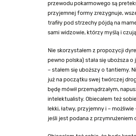
przewodu pokarmowego są pretekstem
przyjemnej formy zrezygnuje, wsz
trafiły pod strzechy pójdą na marn
sami widzowie, którzy myślą i czuj
Nie skorzystałem z propozycji dyre
pewno polska) stała się uboższa o j
– stałem się uboższy o tantiemy. Ni
już na początku swej twórczej drogi
będę mówił przemądrzałym, napusz
intelektualisty. Obiecałem też sob
lekki, łatwy, przyjemny i – możliwi
jeśli jest podana z przymrużeniem 