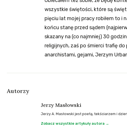
Obiecałem też sobie, że będę kontes
wszystkie świętości, które są świę
pięciu lat mojej pracy robiłem to i 
końcu stanę przed sądem (najpierw
skazany na (co najmniej) 30 godzi
religijnych, zaś po śmierci trafię d
anarchistami, gejami, Jerzym Urba
Autorzy
Jerzy Masłowski
Jerzy A. Masłowski jest poetą, tekściarzem i dz
Zobacz wszystkie artykuły autora →