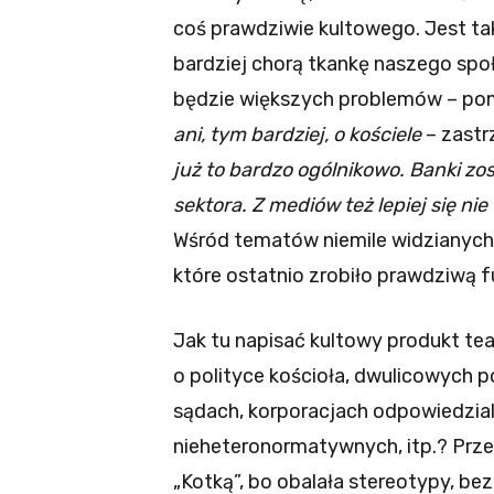
coś prawdziwie kultowego. Jest ta
bardziej chorą tkankę naszego spo
będzie większych problemów – po
ani, tym bardziej, o kościele
– zastr
już to bardzo ogólnikowo. Banki z
sektora. Z mediów też lepiej się n
Wśród tematów niemile widzianych poj
które ostatnio zrobiło prawdziwą f
Jak tu napisać kultowy produkt tea
o polityce kościoła, dwulicowych p
sądach, korporacjach odpowiedzia
nieheteronormatywnych, itp.? Przec
„Kotką”, bo obalała stereotypy, be