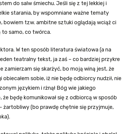
 do salw śmiechu. Jeśli się z tej lekkiej i
elkie starania, by wspomniane ważne tematy
e, bowiem tzw. ambitne sztuki oglądają wciąż ci
ą to samo, co twórca.
ktora. W ten sposób literatura światowa (a na
eden teatralny tekst, ja zaś – co bardziej przykre
e zamierzam się skarżyć, bo moją winą jest, że
 obiecałem sobie, iż nie będę odbiorcy nudził, nie
onym językiem i rżnął Bóg wie jakiego
ie, że będę komunikował się z odbiorcą w sposób
e – żartobliwy (bo prawdę chętnie się przyjmuje,
oka).