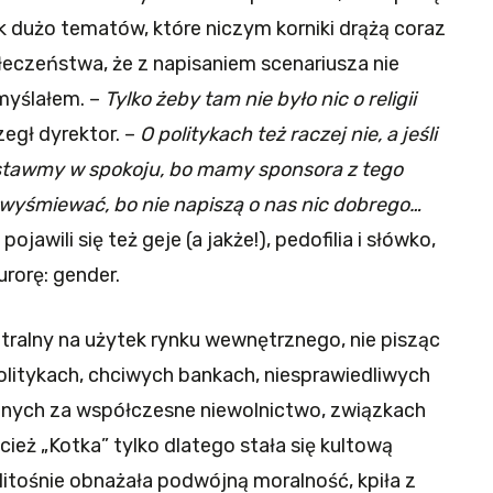
k dużo tematów, które niczym korniki drążą coraz
łeczeństwa, że z napisaniem scenariusza nie
myślałem. –
Tylko żeby tam nie było nic o religii
zegł dyrektor. –
O politykach też raczej nie, a jeśli
ostawmy w spokoju, bo mamy sponsora z tego
ie wyśmiewać, bo nie napiszą o nas nic dobrego…
awili się też geje (a jakże!), pedofilia i słówko,
urorę: gender.
tralny na użytek rynku wewnętrznego, nie pisząc
olitykach, chciwych bankach, niesprawiedliwych
lnych za współczesne niewolnictwo, związkach
ież „Kotka” tylko dlatego stała się kultową
zlitośnie obnażała podwójną moralność, kpiła z