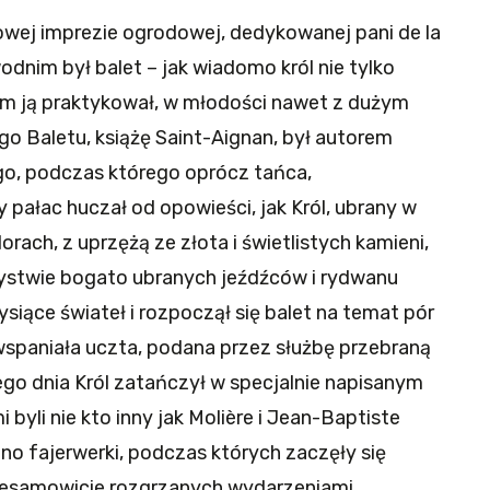
jowej imprezie ogrodowej, dedykowanej pani de la
odnim był balet – jak wiadomo król nie tylko
 sam ją praktykował, w młodości nawet z dużym
go Baletu, książę Saint-Aignan, był autorem
go, podczas którego oprócz tańca,
pałac huczał od opowieści, jak Król, ubrany w
ach, z uprzężą ze złota i świetlistych kamieni,
zystwie bogato ubranych jeźdźców i rydwanu
ysiące świateł i rozpoczął się balet na temat pór
wspaniała uczta, podana przez służbę przebraną
ego dnia Król zatańczył w specjalnie napisanym
 byli nie kto inny jak Molière i Jean-Baptiste
no fajerwerki, podczas których zaczęły się
niesamowicie rozgrzanych wydarzeniami