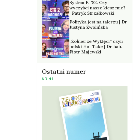
System ETS2. Czy
wyczyści nasze kieszenie?
| Patryk Strzałkowski
Polityka jest na talerzu | Dr
Justyna Zwolińska
„Żołnierze Wyklęci” czyli
polski Hot Take | Dr hab.
Piotr Majewski
Ostatni numer
NR 41