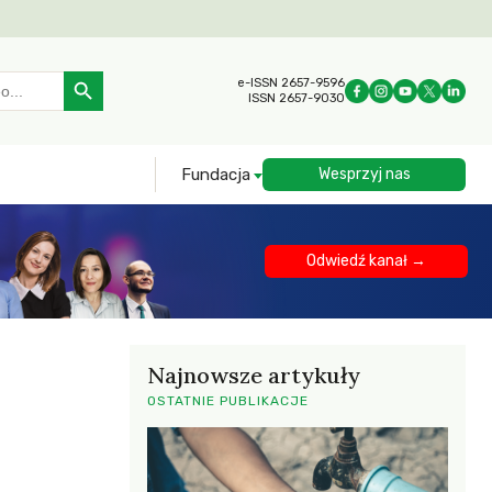
Search Button
e-ISSN 2657-9596
ISSN 2657-9030
Fundacja
Wesprzyj nas
Odwiedź kanał →
Najnowsze artykuły
OSTATNIE PUBLIKACJE