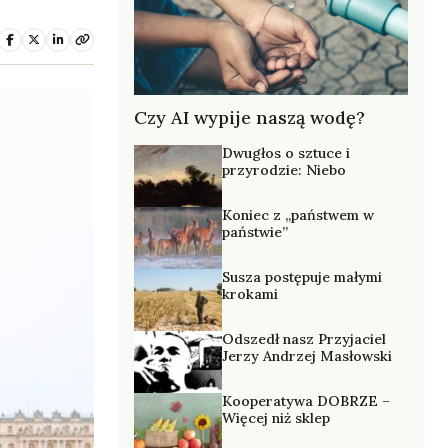
Czy AI wypije naszą wodę?
Dwugłos o sztuce i
przyrodzie: Niebo
Koniec z „państwem w
państwie”
Susza postępuje małymi
krokami
Odszedł nasz Przyjaciel
Jerzy Andrzej Masłowski
Kooperatywa DOBRZE –
Więcej niż sklep