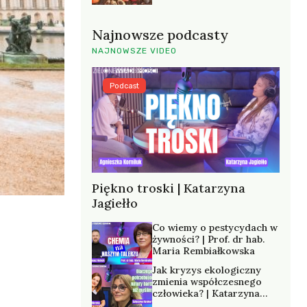
Najnowsze podcasty
NAJNOWSZE VIDEO
Podcast
Piękno troski | Katarzyna
Jagiełło
Co wiemy o pestycydach w
żywności? | Prof. dr hab.
Maria Rembiałkowska
Jak kryzys ekologiczny
zmienia współczesnego
człowieka? | Katarzyna
Kurska-Wilk