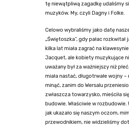
tę niewątpliwą zagadkę udaliśmy si
muzyków. My, czyli Dagny i Folke.
Celowo wybraliśmy jako datę nasze
„Świętoszka”, gdy pałac rozkwitał j
kilka lat miała zagrać na klawesyni
Jacquet, ale kobiety muzykujące ni
uważany był za ważniejszy niż płe
miała nastać, długotrwałe wojny – d
minąć, zanim do Wersalu przeniesion
zwłaszcza towarzysko, mieściła się
budowie. Właściwie w rozbudowie. 
jak ukazało się naszym oczom, mim
przewodnikiem, nie widzieliśmy do