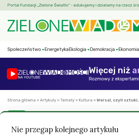
Portal Fundacji „Zielone Światło” - edukujemy i działamy na rzecz śr
Społeczeństwo
Energetyka
Ekologia
Demokracja
Ekonomia
Więcej niż
a
NA YOUTUBE
Rozmowy z ekspertami 
Strona główna
»
Artykuły
»
Tematy
»
Kultura
»
Wersal, czyli sztuki,
Kultura
Wersal, czyli sztuki
Nie przegap kolejnego artykułu