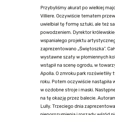
Przybyliśmy akurat po wielkiej ma
Villiere. Oczywiście tematem przew
uwielbiał tę formę sztuki, ale też
powodzeniem.
Dyrektor królewskie
wspaniałego projektu artystyczne
zaprezentowano „Świętoszka”. Cały 
wystawne szaty w płomiennych kolor
wstąpił na scenę ogrodu, w towar
Apolla.
O zmroku park rozświetliły t
roku. Potem oczywiście nastąpiła 
w ozdobne stroje i maski. Następn
na tę okazję przez balecie. Autorami
Lully. Trzeciego dnia zaprezentowa
nieporozumienia i roszady wśród 