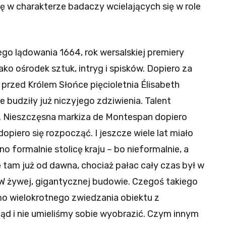
ę w charakterze badaczy wcielających się w role
go lądowania 1664, rok wersalskiej premiery
ako ośrodek sztuk, intryg i spisków. Dopiero za
e przed Królem Słońce pięcioletnia
Élisabeth
e budziły już niczyjego zdziwienia.
Talent
ć. Nieszczęsna markiza de Montespan dopiero
opiero się rozpocząć. I jeszcze wiele lat miało
o formalnie stolicę kraju – bo nieformalnie, a
 tam już od dawna, chociaż pałac cały czas był w
W żywej, gigantycznej budowie. Czegoś takiego
o wielokrotnego zwiedzania obiektu z
tąd i nie umieliśmy sobie wyobrazić. Czym innym