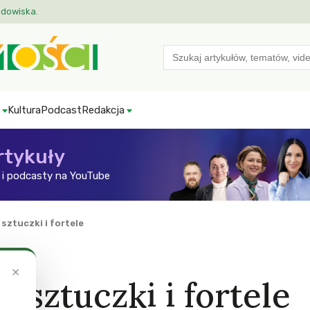
odowiska.
Search
for:
Kultura
Podcast
Redakcja
rtykuły
i podcasty na YouTube
 sztuczki i fortele
×
, sztuczki i fortele