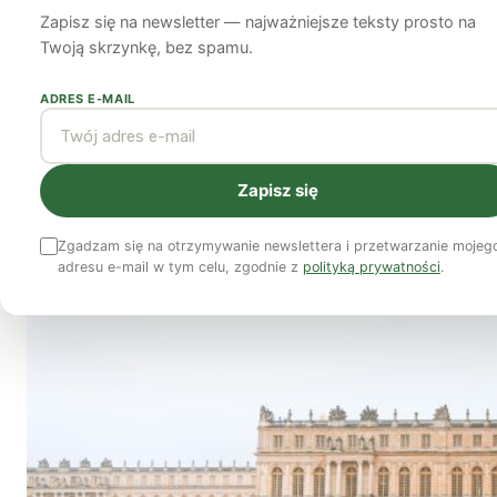
Zapisz się na newsletter — najważniejsze teksty prosto na
Monika Kostera
Adam Węgłowski
14 marca 2024
9 min czytania
Twoją skrzynkę, bez spamu.
ADRES E-MAIL
Zapisz się
Zgadzam się na otrzymywanie newslettera i przetwarzanie mojeg
adresu e-mail w tym celu, zgodnie z
polityką prywatności
.