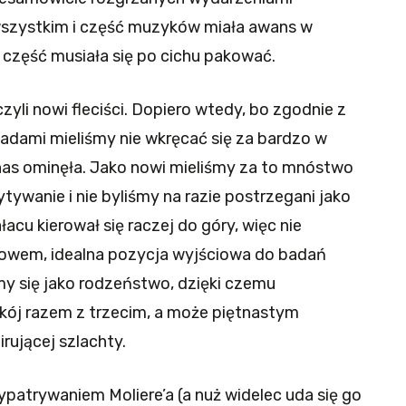
szystkim i część muzyków miała awans w
a część musiała się po cichu pakować.
zyli nowi fleciści. Dopiero wtedy, bo zgodnie z
adami mieliśmy nie wkręcać się za bardzo w
a nas ominęła. Jako nowi mieliśmy za to mnóstwo
ytywanie i nie byliśmy na razie postrzegani jako
acu kierował się raczej do góry, więc nie
łowem, idealna pozycja wyjściowa do badań
y się jako rodzeństwo, dzięki czemu
kój razem z trzecim, a może piętnastym
irującej szlachty.
patrywaniem Moliere’a (a nuż widelec uda się go