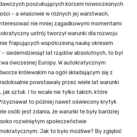
adawczych poszukujących korzeni nowoczesnych
ci – a właściwie w różnych jej warstwach,
ię interesować nie mniej zagadkowymi momentami
kratyczny ustrój tworzył warunki dla rozwoju
ólnie frapujących współczesną naukę okresem
 – siedemdziesiąt lat rządów absolutnych, to był
twa ówczesnej Europy. W autokratycznym
worze królewskim na ogół składającym się z
radoksalnie powstawały przez wiele lat warunki
jak sztuk. I to wcale nie tylko takich, które
Przyznawał to później nawet oświecony krytyk
iele osób jest zdania, że warunki te były bardziej
wysoko rozwiniętym społeczeństwie
emokratycznym. Jak to było możliwe? By zgłębić