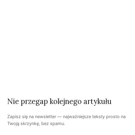
Czy AI wypije naszą wodę?
Dwugłos o sztuce i przyrodzie: Niebo
Koniec z „państwem w państwie”
Susza postępuje małymi krokami
Odszedł nasz Przyjaciel Jerzy Andrzej Masłowski
Nie przegap kolejnego artykułu
Kooperatywa DOBRZE – Więcej niż sklep
Zapisz się na newsletter — najważniejsze teksty prosto na
Twoją skrzynkę, bez spamu.
Najnowsze podcasty