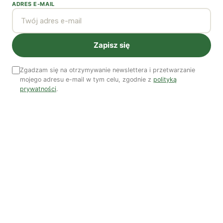
ADRES E-MAIL
NAJNOWSZE VIDEO
Podcast
Zapisz się
Zgadzam się na otrzymywanie newslettera i przetwarzanie
mojego adresu e-mail w tym celu, zgodnie z
polityką
prywatności
.
Woda, energia i demografia
Piękno troski | Katarzyna Jagiełło
Co wiemy o pestycydach w żywności? | Prof. dr
hab. Maria Rembiałkowska
Jak kryzys ekologiczny zmienia współczesnego
człowieka? | Katarzyna Kurska-Wilk