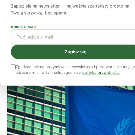
ONZ zatwierdził D
Zapisz się na newsletter — najważniejsze teksty prosto na
Twoją skrzynkę, bez spamu.
27 listopada 2018
7 min czytania
ADRES E-MAIL
Zapisz się
Zgadzam się na otrzymywanie newslettera i przetwarzanie mojeg
adresu e-mail w tym celu, zgodnie z
polityką prywatności
.