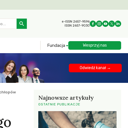
Search Button
e-ISSN 2657-9596
ISSN 2657-9030
Fundacja
Wesprzyj nas
Odwiedź kanał →
 chłopów
Najnowsze artykuły
OSTATNIE PUBLIKACJE
go