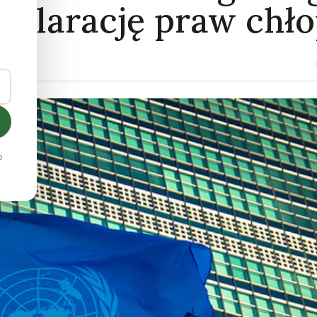
eklarację praw chł
o