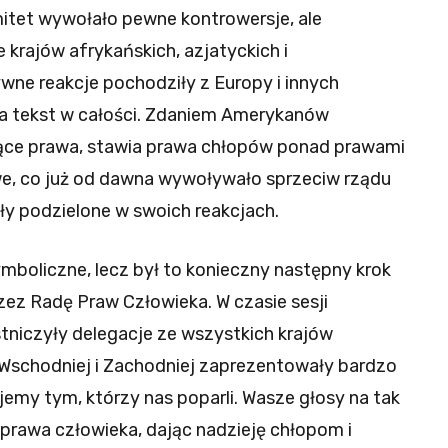
mitet wywołało pewne kontrowersje, ale
krajów afrykańskich, azjatyckich i
ne reakcje pochodziły z Europy i innych
ła tekst w całości. Zdaniem Amerykanów
jące prawa, stawia prawa chłopów ponad prawami
owe, co już od dawna wywoływało sprzeciw rządu
ły podzielone w swoich reakcjach.
mboliczne, lecz był to konieczny następny krok
zez Radę Praw Człowieka. W czasie sesji
tniczyły delegacje ze wszystkich krajów
 Wschodniej i Zachodniej zaprezentowały bardzo
emy tym, którzy nas poparli. Wasze głosy na tak
 prawa człowieka, dając nadzieję chłopom i