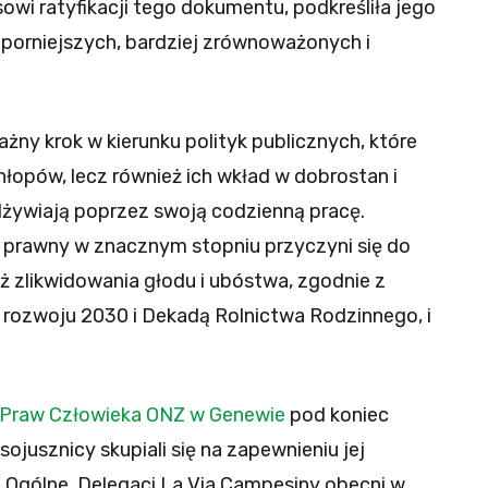
owi ratyfikacji tego dokumentu, podkreśliła jego
dporniejszych, bardziej zrównoważonych i
ażny krok w kierunku polityk publicznych, które
hłopów, lecz również ich wkład w dobrostan i
odżywiają poprzez swoją codzienną pracę.
 prawny w znacznym stopniu przyczyni się do
ż zlikwidowania głodu i ubóstwa, zgodnie z
ozwoju 2030 i Dekadą Rolnictwa Rodzinnego, i
ę Praw Człowieka ONZ w Genewie
pod koniec
sojusznicy skupiali się na zapewnieniu jej
 Ogólne. Delegaci La Via Campesiny obecni w