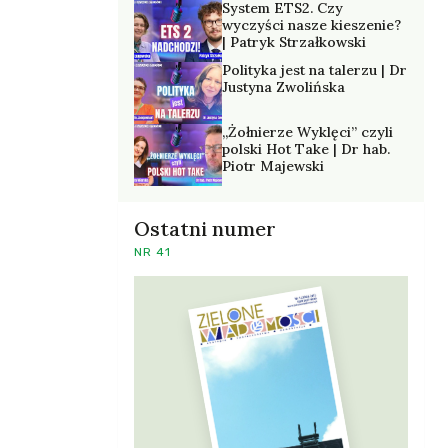
System ETS2. Czy
wyczyści nasze kieszenie?
| Patryk Strzałkowski
Polityka jest na talerzu | Dr
Justyna Zwolińska
„Żołnierze Wyklęci” czyli
polski Hot Take | Dr hab.
Piotr Majewski
Ostatni numer
NR 41