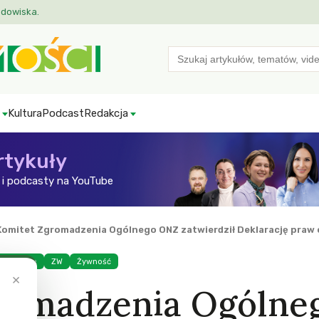
odowiska.
Search
for:
Kultura
Podcast
Redakcja
rtykuły
i podcasty na YouTube
 Komitet Zgromadzenia Ogólnego ONZ zatwierdził Deklarację praw
Rolnictwo
ZW
Żywność
×
gromadzenia Ogólne