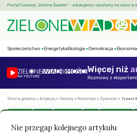
Portal Fundacji „Zielone Światło” - edukujemy i działamy na rzecz śr
Społeczeństwo
Energetyka
Ekologia
Demokracja
Ekonomia
Więcej niż
a
NA YOUTUBE
Rozmowy z ekspertami 
Strona główna
»
Artykuły
»
Tematy
»
Rolnictwo
»
Żywność
»
Trzeci
Aktualności
Ekologia
GMO to nie to!
Klimat
Prawa człowieka
Trzeci Komitet Z
Nie przegap kolejnego artykułu