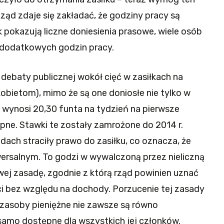
ząd zdaje się zakładać, że godziny pracy są
k pokazują liczne doniesienia prasowe, wiele osób
ć dodatkowych godzin pracy.
j debaty publicznej wokół cięć w zasiłkach na
kobietom), mimo że są one doniosłe nie tylko w
wynosi 20,30 funta na tydzień na pierwsze
ępne. Stawki te zostały zamrożone do 2014 r.
ach straciły prawo do zasiłku, co oznacza, że
ersalnym. To godzi w wywalczoną przez nieliczną
wej zasadę, zgodnie z którą rząd powinien uznać
i bez względu na dochody. Porzucenie tej zasady
 zasoby pieniężne nie zawsze są równo
 samo dostępne dla wszystkich jej członków.