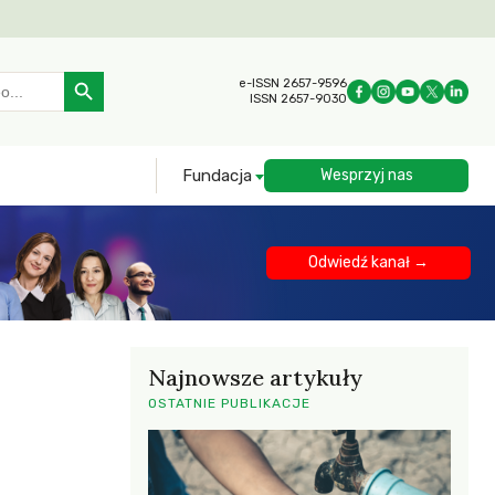
Search Button
e-ISSN 2657-9596
ISSN 2657-9030
Fundacja
Wesprzyj nas
Odwiedź kanał →
Najnowsze artykuły
OSTATNIE PUBLIKACJE