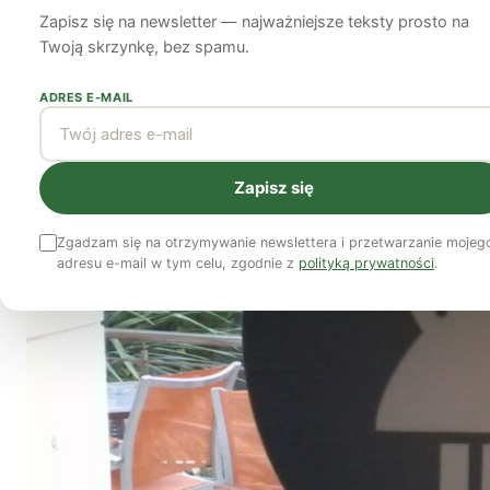
Zapisz się na newsletter — najważniejsze teksty prosto na
Natalie Bennett
12 lipca 2012
12 min czytania
Twoją skrzynkę, bez spamu.
ADRES E-MAIL
Zapisz się
Zgadzam się na otrzymywanie newslettera i przetwarzanie mojeg
adresu e-mail w tym celu, zgodnie z
polityką prywatności
.