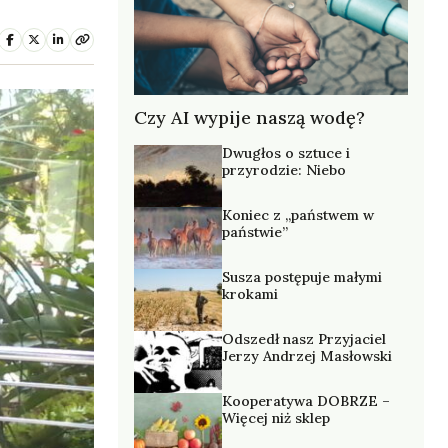
Czy AI wypije naszą wodę?
Dwugłos o sztuce i
przyrodzie: Niebo
Koniec z „państwem w
państwie”
Susza postępuje małymi
krokami
Odszedł nasz Przyjaciel
Jerzy Andrzej Masłowski
Kooperatywa DOBRZE –
Więcej niż sklep