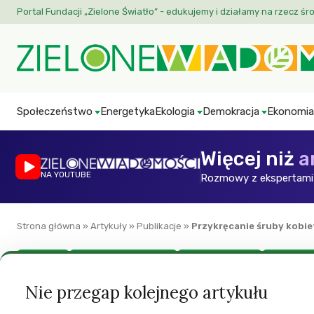
Portal Fundacji „Zielone Światło” - edukujemy i działamy na rzecz śr
Społeczeństwo
Energetyka
Ekologia
Demokracja
Ekonomia
Więcej niż
a
NA YOUTUBE
Rozmowy z ekspertami 
Strona główna
»
Artykuły
»
Publikacje
»
Przykręcanie śruby kobi
Ekonomia
Green European Journal
Polityka społeczna
Prawa kobi
Przykręcanie śrub
Nie przegap kolejnego artykułu