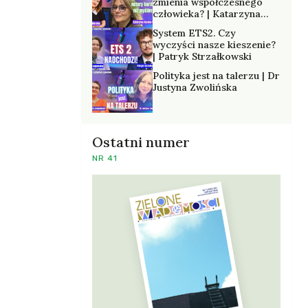
zmienia współczesnego
człowieka? | Katarzyna
Kurska-Wilk
System ETS2. Czy
wyczyści nasze kieszenie?
| Patryk Strzałkowski
Polityka jest na talerzu | Dr
Justyna Zwolińska
Ostatni numer
NR 41