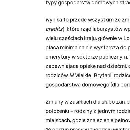
typy gospodarstw domowych straci
Wynika to przede wszystkim ze zmi
credits
), które rząd laburzystów w
wielu częściach kraju, głównie w L
płaca minimalna nie wystarcza do prz
emerytury w sektorze publicznym. 
zapewniające opiekę nad dziećmi,
rodziców. W Wielkiej Brytanii rodz
gospodarstwa domowego (dla porów
Zmiany w zasiłkach dla słabo zarab
położeniu – rodziny z jednym rodz
miejscach, gdzie znalezienie pełn
16 godzin pracy w tygodniu wystar