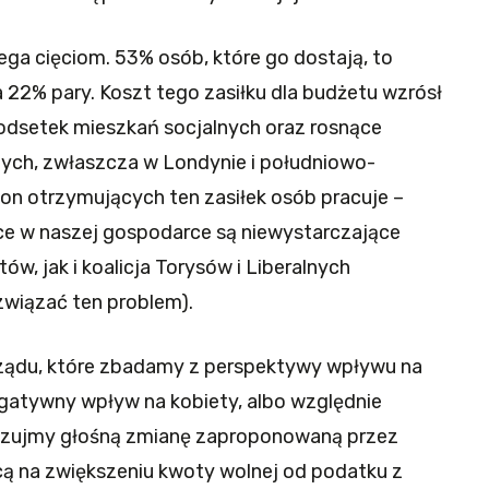
ega cięciom. 53% osób, które go dostają, to
 22% pary. Koszt tego zasiłku dla budżetu wzrósł
odsetek mieszkań socjalnych oraz rosnące
ch, zwłaszcza w Londynie i południowo-
lion otrzymujących ten zasiłek osób pracuje –
ace w naszej gospodarce są niewystarczające
w, jak i koalicja Torysów i Liberalnych
związać ten problem).
 rządu, które zbadamy z perspektywy wpływu na
gatywny wpływ na kobiety, albo względnie
izujmy głośną zmianę zaproponowaną przez
ą na zwiększeniu kwoty wolnej od podatku z