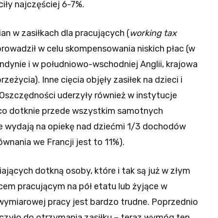
ły najczęściej 6-7%.
an w zasiłkach dla pracujących (
working tax
prowadził w celu skompensowania niskich płac (w
ondynie i w południowo-wschodniej Anglii, krajowa
eżycia). Inne cięcia objęły zasiłek na dzieci i
Oszczędności uderzyły również w instytucje
 co dotknie przede wszystkim samotnych
ice wydają na opiekę nad dziećmi 1/3 dochodów
nania we Francji jest to 11%).
iających dotkną osoby, które i tak są już w złym
icem pracującym na pół etatu lub żyjące w
owymiarowej pracy jest bardzo trudne. Poprzednio
czyło do otrzymania zasiłku – teraz wymóg ten