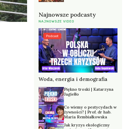
Najnowsze podcasty
NAJNOWSZE VIDEO
Podcast
Woda, energia i demografia
Piękno troski | Katarzyna
Jagiełło
Co wiemy o pestycydach w
żywności? | Prof. dr hab.
Maria Rembiałkowska
Jak kryzys ekologiczny