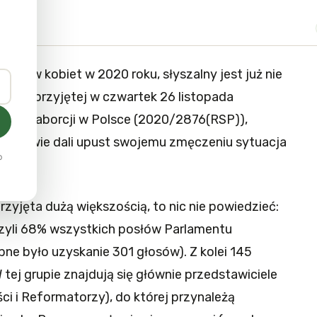
trajków kobiet w 2020 roku, słyszalny jest już nie
opie. W przyjętej w czwartek 26 listopada
akazu aborcji w Polsce (2020/2876(RSP)),
posłowie dali upust swojemu zmęczeniu sytuacja
o
rzyjęta dużą większością, to nic nie powiedzieć:
czyli 68% wszystkich posłów Parlamentu
bne było uzyskanie 301 głosów). Z kolei 145
 tej grupie znajdują się głównie przedstawiciele
ci i Reformatorzy), do której przynależą