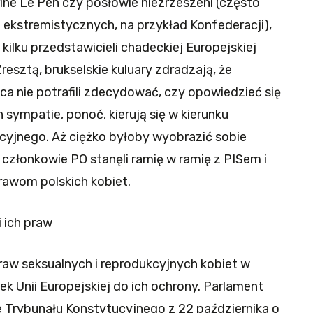
rine Le Pen czy posłowie niezrzeszeni (często
 ekstremistycznych, na przykład Konfederacji),
 kilku przedstawicieli chadeckiej Europejskiej
Zresztą, brukselskie kuluary zdradzają, że
a nie potrafili zdecydować, czy opowiedzieć się
ch sympatie, ponoć, kierują się w kierunku
cyjnego. Aż ciężko byłoby wyobrazić sobie
y członkowie PO stanęli ramię w ramię z PISem i
rawom polskich kobiet.
i ich praw
raw seksualnych i reprodukcyjnych kobiet w
ek Unii Europejskiej do ich ochrony. Parlament
ie Trybunału Konstytucyjnego z 22 października o