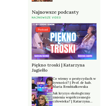
Najnowsze podcasty
NAJNOWSZE VIDEO
Podcast
Piękno troski | Katarzyna
Jagiełło
Co wiemy o pestycydach w
żywności? | Prof. dr hab.
Maria Rembiałkowska
Jak kryzys ekologiczny
zmienia współczesnego
człowieka? | Katarzyna
Kurska-Wilk