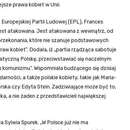
ejsze prawa kobiet w Unii.
, Europejskiej Partii Ludowej (EPL), Frances
a jest atakowana. Jest atakowana z wewnątrz, od
przekonania, które nie szanuje podstawowych
raw kobiet”. Dodała, iż „partia rządząca sabotuje
atyczną Polskę, przeciwstawiać się naczelnym
komunizmu”. Wspomniała budzącego się dzisiaj
arności, a także polskie kobiety, takie jak Maria-
ska czy Edyta Stein. Zadziwiające może być to,
dka, a nie żaden z przedstawicieli największej
 Sylwia Spurek. „W Polsce już nie ma