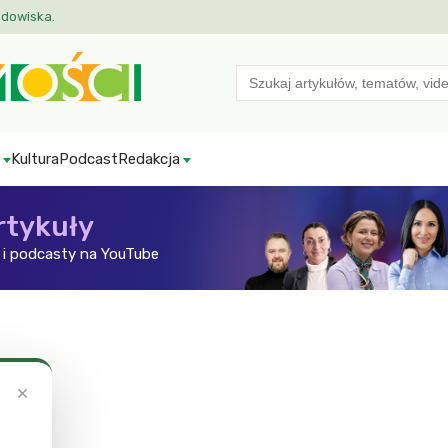
odowiska.
Search
for:
Kultura
Podcast
Redakcja
rtykuły
i podcasty na YouTube
×