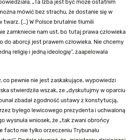
powiedziała. „Ta Izba jest być może ostatnim
można mówić bez strachu, że dostanie się w
twarz. (…) W Polsce brutalnie tłumili
 nie zamkniecie nam ust, bo tutaj prawa człowieka
o do aborcji jest prawem człowieka. Nie chcemy
edną religię i jedną ideologię”, zaapelowała
 co pewnie nie jest zaskakujące, wypowiedzi
ska stwierdziła wszak, ze „dyskutujmy w oparciu
Trybunał zbadał zgodność ustawy z konstytucją,
rzez byłego lewicowego prezydenta i uchwaloną
go wysnuła wniosek, że „tak zwani obrońcy
e facto nie tylko orzeczeniu Trybunału