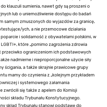
 do klauzuli sumienia, nawet gdy są proszeni o
jnych lub o uniemożliwienie dostępu do badań
 tym samym zmuszonych do wyjazdów za granicę,
testujące/ych, a nie przemocowe działania
 poparcie i solidarność z obywatelami polskimi, w
i LGBTI+, które „pomimo zagrożenia zdrowia
ać przeciwko ograniczeniom ich podstawowych
także nadmierne i nieproporcjonalne użycie siły
ścigania, a także skrajnie prawicowe grupy
entu mamy do czynienia z „kolejnym przykładem
downiczej i systemowego załamania
 zwrócili się także z apelem do Komisji
ności składu Trybunału Konstytucyjnego.
ny skład Trybunału stanowi podstawę do