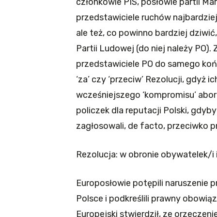
członkowie PIS, posłowie partii Ma
przedstawiciele ruchów najbardziej
ale też, co powinno bardziej dziwić,
Partii Ludowej (do niej należy PO). 
przedstawiciele PO do samego końc
‘za’ czy ‘przeciw’ Rezolucji, gdyż i
wcześniejszego ‘kompromisu’ abor
policzek dla reputacji Polski, gdyb
zagłosowali, de facto, przeciwko p
Rezolucja: w obronie obywatelek/i 
Europosłowie potępili naruszenie p
Polsce i podkreślili prawny obowiąz
Europejski stwierdził, ze orzeczen