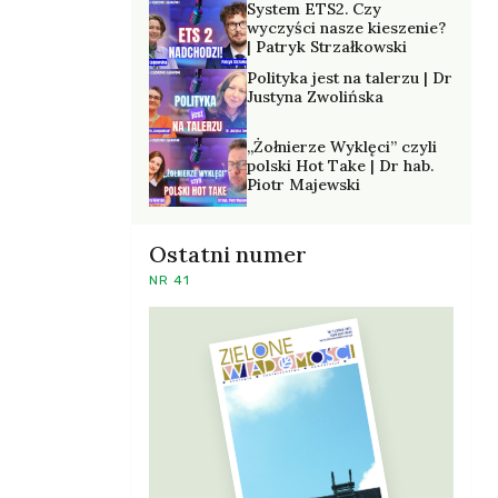
System ETS2. Czy
wyczyści nasze kieszenie?
| Patryk Strzałkowski
Polityka jest na talerzu | Dr
Justyna Zwolińska
„Żołnierze Wyklęci” czyli
polski Hot Take | Dr hab.
Piotr Majewski
Ostatni numer
NR 41