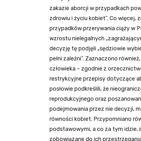
zakazie aborcji w przypadkach po
zdrowiu i życiu kobiet”. Co więcej, 
przypadków przerywania ciąży w Po
wzrostu nielegalnych „zagrażającyc
decyzję tę podjęli „sędziowie wybie
pełni zależni”. Zaznaczono równie
człowieka – zgodnie z orzecznict
restrykcyjne przepisy dotyczące ab
posłowie podkreślili, że nieograni
reprodukcyjnego oraz poszanowanie
podejmowania przez nie decyzji, m
równości kobiet. Przypomniano rów
podstawowymi, a co za tym idzie, 
zobowiązane do ich przestrzegania 