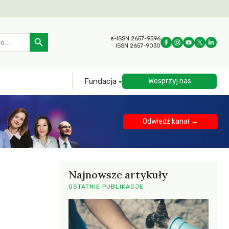
Search Button
e-ISSN 2657-9596
ISSN 2657-9030
Fundacja
Wesprzyj nas
Odwiedź kanał →
Najnowsze artykuły
OSTATNIE PUBLIKACJE