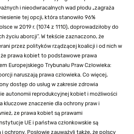
ważnych i nieodwracalnych wad płodu „zagraża
zniesienie tej opcji, która stanowiło 96%
lsce w 2019 r. (1074 z 1110), doprowadziłoby do
h życiu aborcji”. W tekście zaznaczono, że
rani przez polityków rządzącej koalicji i od nich w
ż, że prawa kobiet to podstawowe prawa
wem Europejskiego Trybunału Praw Człowieka:
orcji naruszają prawa człowieka. Co więcej,
czony dostęp do usług w zakresie zdrowia
 autonomii reprodukcyjnej kobiet i możliwości
a kluczowe znaczenie dla ochrony praw i
nież, ze prawa kobiet są prawami
instytucje UE i państwa członkowskie są
i ochrony. Posłowie zauważyli także, że polscy