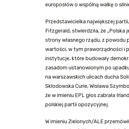
europosłów o wspólną walkę o silni
Przedstawicielka największej partii
Fitzgerald, stwierdziła, że „Polsk
strony własnego rządu, z powodu 
wartości, w tym praworządności i p
instytucje, które budowały demokr
zasadom ustanowionym po upadku 
na warszawskich ulicach ducha Solid
Skłodowska Curie, Wisława Szymbor
że w imieniu EPL głos zabrała Irlan
polskiej partii opozycyjnej.
W imieniu Zielonych/ALE przemówiła