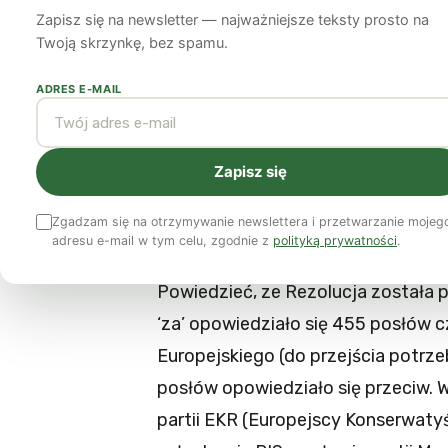
Zapisz się na newsletter — najważniejsze teksty prosto na
7 grudnia 2020
11 min czytania
Twoją skrzynkę, bez spamu.
ADRES E-MAIL
Teraz ten okrzyk, jeden z symboli s
tylko w Polsce, ale również i w Eur
Rezolucji w sprawie faktycznego z
Zapisz się
autorstwa Roberta Biedronia, Euro
Zgadzam się na otrzymywanie newslettera i przetwarzanie mojeg
panująca w Polsce.
adresu e-mail w tym celu, zgodnie z
polityką prywatności
.
Powiedzieć, ze Rezolucja została p
‘za’ opowiedziało się 455 posłów 
Europejskiego (do przejścia potrze
posłów opowiedziało się przeciw. W
partii EKR (Europejscy Konserwatyś