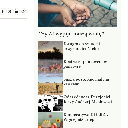
Czy AI wypije naszą wodę?
Dwugłos o sztuce i
przyrodzie: Niebo
Koniec z „państwem w
państwie”
Susza postępuje małymi
krokami
Odszedł nasz Przyjaciel
Jerzy Andrzej Masłowski
Kooperatywa DOBRZE –
Więcej niż sklep