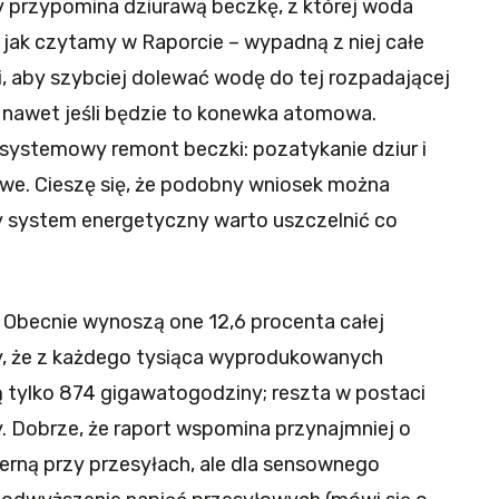
 przypomina dziurawą beczkę, z której woda
 jak czytamy w Raporcie – wypadną z niej całe
, aby szybciej dolewać wodę do tej rozpadającej
e, nawet jeśli będzie to konewka atomowa.
 systemowy remont beczki: pozatykanie dziur i
we. Cieszę się, że podobny wniosek można
y system energetyczny warto uszczelnić co
. Obecnie wynoszą one 12,6 procenta całej
y, że z każdego tysiąca wyprodukowanych
 tylko 874 gigawatogodziny; reszta w postaci
. Dobrze, że raport wspomina przynajmniej o
rną przy przesyłach, ale dla sensownego