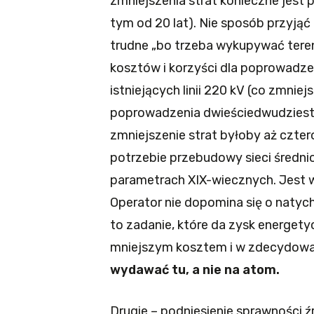
zmniejszenia strat konieczne jest
tym od 20 lat). Nie sposób przyjąć
trudne „bo trzeba wykupywać teren
kosztów i korzyści dla poprowadzen
istniejących linii 220 kV (co zmniej
poprowadzenia dwieściedwudziestek 
zmniejszenie strat byłoby aż czter
potrzebie przebudowy sieci średnio
parametrach XIX-wiecznych. Jest wi
Operator nie dopomina się o natyc
to zadanie, które da zysk energet
mniejszym kosztem i w zdecydowa
wydawać tu, a nie na atom.
Drugie – podniesienie sprawności ź