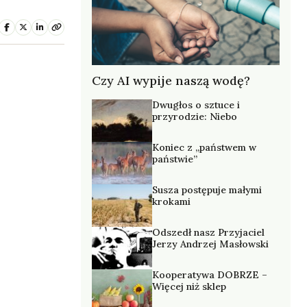
Czy AI wypije naszą wodę?
Dwugłos o sztuce i
przyrodzie: Niebo
Koniec z „państwem w
państwie”
Susza postępuje małymi
krokami
Odszedł nasz Przyjaciel
Jerzy Andrzej Masłowski
Kooperatywa DOBRZE –
Więcej niż sklep