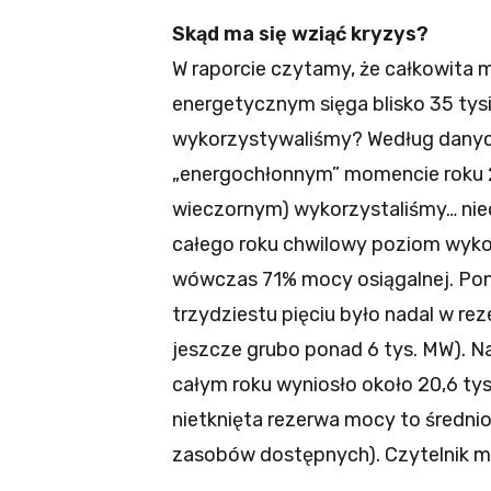
Skąd ma się wziąć kryzys?
W raporcie czytamy, że całkowita 
energetycznym sięga blisko 35 tys
wykorzystywaliśmy? Według danyc
„energochłonnym” momencie roku 20
wieczornym) wykorzystaliśmy… niec
całego roku chwilowy poziom wykor
wówczas 71% mocy osiągalnej. Pon
trzydziestu pięciu było nadal w re
jeszcze grubo ponad 6 tys. MW). 
całym roku wyniosło około 20,6 ty
nietknięta rezerwa mocy to średnio
zasobów dostępnych). Czytelnik m