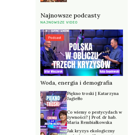
Najnowsze podcasty
NAJNOWSZE VIDEO
Podcast
Woda, energia i demografia
Piękno troski | Katarzyna
Jagiełło
Co wiemy o pestycydach w
żywności? | Prof. dr hab.
Maria Rembiałkowska
Jak kryzys ekologiczny