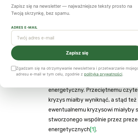
Zapisz się na newsletter — najważniejsze teksty prosto na
Wojciech Kłosowski
2 sierpnia 2009
12 min czytania
Twoją skrzynkę, bez spamu.
ADRES E-MAIL
Zapoczątkowana przez „Gazetę 
Polsce jest bardzo potrzebna. Sz
tematu, a jedynym dotychczas g
Zapisz się
Żmijewskiego. Spróbujmy do deb
Zgadzam się na otrzymywanie newslettera i przetwarzanie mojeg
adresu e-mail w tym celu, zgodnie z
polityką prywatności
.
Ostatnio wielokrotnie słyszeliśmy,
energetyczny. Przeciętnemu czyteln
kryzys miałby wyniknąć, a stąd też
ewentualnemu kryzysowi miałyby se
stworzonego wspólnie przez preze
energetycznych
[1]
.