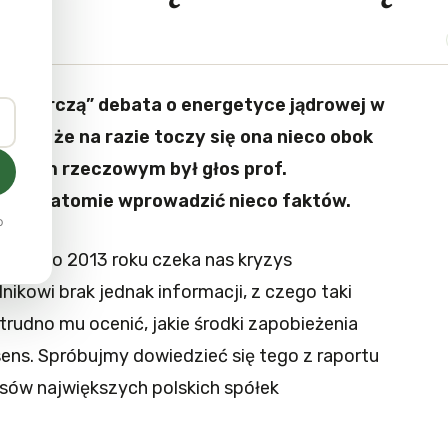
Wyborczą” debata o energetyce jądrowej w
koda, że na razie toczy się ona nieco obok
łosem rzeczowym był głos prof.
aty o atomie wprowadzić nieco faktów.
o
 że około 2013 roku czeka nas kryzys
ikowi brak jednak informacji, z czego taki
 trudno mu ocenić, jakie środki zapobieżenia
ns. Spróbujmy dowiedzieć się tego z raportu
sów największych polskich spółek