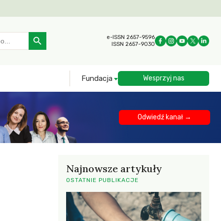
Search Button
e-ISSN 2657-9596
ISSN 2657-9030
Fundacja
Wesprzyj nas
Odwiedź kanał →
Najnowsze artykuły
OSTATNIE PUBLIKACJE