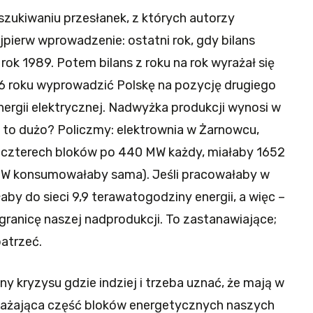
szukiwaniu przesłanek, z których autorzy
pierw wprowadzenie: ostatni rok, gdy bilans
rok 1989. Potem bilans z roku na rok wyrażał się
6 roku wyprowadzić Polskę na pozycję drugiego
energii elektrycznej. Nadwyżka produkcji wynosi w
 to dużo? Policzmy: elektrownia w Żarnowcu,
z czterech bloków po 440 MW każdy, miałaby 1652
W konsumowałaby sama). Jeśli pracowałaby w
aby do sieci 9,9 terawatogodziny energii, a więc –
 granicę naszej nadprodukcji. To zastanawiające;
patrzeć.
y kryzysu gdzie indziej i trzeba uznać, że mają w
ważająca część bloków energetycznych naszych