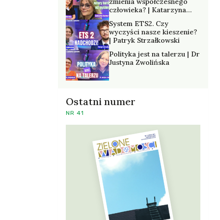
zmienia współczesnego
człowieka? | Katarzyna
Kurska-Wilk
System ETS2. Czy
wyczyści nasze kieszenie?
| Patryk Strzałkowski
Polityka jest na talerzu | Dr
Justyna Zwolińska
Ostatni numer
NR 41