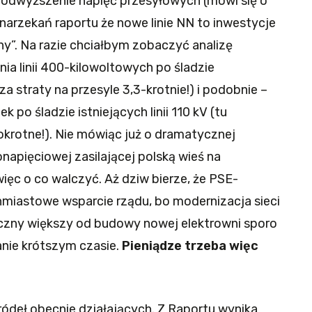
 podwyższenie napięć przesyłowych (mówi się o
 narzekań raportu że nowe linie NN to inwestycje
y”. Na razie chciałbym zobaczyć analizę
ia linii 400-kilowoltowych po śladzie
sza straty na przesyle 3,3-krotnie!) i podobnie –
po śladzie istniejących linii 110 kV (tu
okrotne!). Nie mówiąc już o dramatycznej
napięciowej zasilającej polską wieś na
ęc o co walczyć. Aż dziw bierze, że PSE-
hmiastowe wsparcie rządu, bo modernizacja sieci
yczny większy od budowy nowej elektrowni sporo
nie krótszym czasie.
Pieniądze trzeba więc
ródeł obecnie działających. Z Raportu wynika