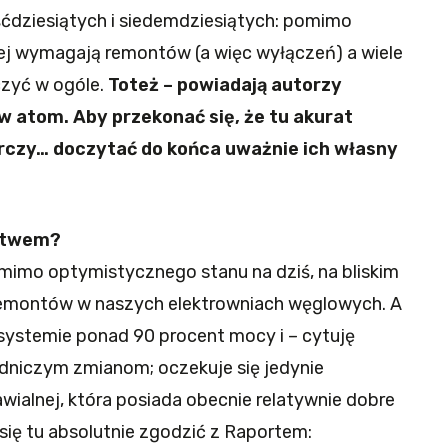
eśćdziesiątych i siedemdziesiątych: pomimo
iej wymagają remontów (a więc wyłączeń) a wiele
czyć w ogóle.
Toteż – powiadają autorzy
 atom. Aby przekonać się, że tu akurat
arczy… doczytać do końca uważnie ich własny
rstwem?
omimo optymistycznego stanu na dziś, na bliskim
 remontów w naszych elektrowniach węglowych. A
systemie ponad 90 procent mocy i – cytuję
adniczym zmianom; oczekuje się jedynie
wialnej, która posiada obecnie relatywnie dobre
się tu absolutnie zgodzić z Raportem: