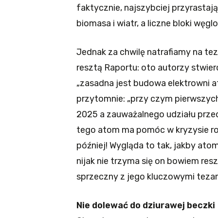
faktycznie, najszybciej przyrast
biomasa i wiatr, a liczne bloki wę
Jednak za chwilę natrafiamy na tez
resztą Raportu: oto autorzy stwi
„zasadna jest budowa elektrowni 
przytomnie: „przy czym pierwszych
2025 a zauważalnego udziału prze
tego atom ma pomóc w kryzysie rok
później! Wygląda to tak, jakby atom
nijak nie trzyma się on bowiem res
sprzeczny z jego kluczowymi tezam
Nie dolewać do dziurawej beczki