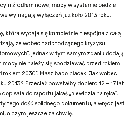
ającym źródłem nowej mocy w systemie będzie
glowe wymagają wyłączeń już koło 2013 roku.
ę, która wydaje się kompletnie niespójna z całą
erdzają, że wobec nadchodzącego kryzysu
atomowych”, jednak w tym samym zdaniu dodają
 mocy nie należy się spodziewać przed rokiem
d rokiem 2030”. Masz babo placek! Jak wobec
u 2013? Przecież powstałby dopiero 12 – 17 lat
 dopisała do raportu jakaś „niewidzialna ręka”,
zty tego dość solidnego dokumentu, a wręcz jest
i, o czym jeszcze za chwilę.