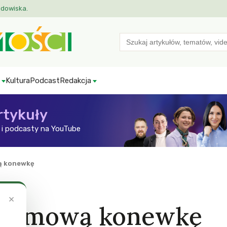
odowiska.
Search
for:
Kultura
Podcast
Redakcja
rtykuły
i podcasty na YouTube
ą konewkę
×
atomową konewkę