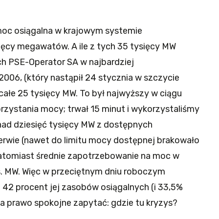
moc osiągalna w krajowym systemie
ięcy megawatów. A ile z tych 35 tysięcy MW
h PSE-Operator SA w najbardziej
06, (który nastąpił 24 stycznia w szczycie
ałe 25 tysięcy MW. To był najwyższy w ciągu
zystania mocy; trwał 15 minut i wykorzystaliśmy
ad dziesięć tysięcy MW z dostępnych
zerwie (nawet do limitu mocy dostępnej brakowało
Natomiast średnie zapotrzebowanie na moc w
s. MW. Więc w przeciętnym dniu roboczym
 42 procent jej zasobów osiągalnych (i 33,5%
a prawo spokojne zapytać: gdzie tu kryzys?