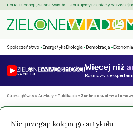
Portal Fundacji „Zielone Światło” - edukujemy i działamy na rzecz śr
Społeczeństwo
Energetyka
Ekologia
Demokracja
Ekonomia
Więcej niż
a
NA YOUTUBE
Rozmowy z ekspertami 
Strona główna
»
Artykuły
»
Publikacje
»
Zanim dokupimy atomow
ATOM STOP
Ekonomia
Energetyka
ZW
Zanim dokupimy 
Nie przegap kolejnego artykułu