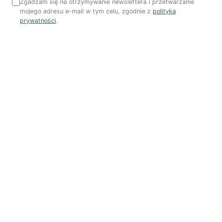
Zgadzam się na otrzymywanie newslettera i przetwarzanie
mojego adresu e-mail w tym celu, zgodnie z
polityką
OSTATNIE PUBLIKACJE
prywatności
.
Czy AI wypije naszą wodę?
Dwugłos o sztuce i przyrodzie: Niebo
Koniec z „państwem w państwie”
Susza postępuje małymi krokami