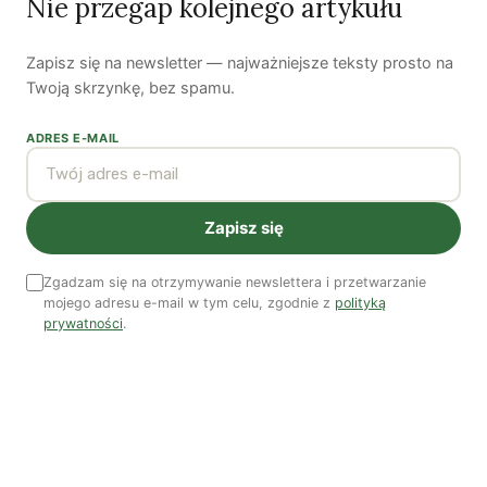
Nie przegap kolejnego artykułu
Zapisz się na newsletter — najważniejsze teksty prosto na
Piękno troski | Katarzyna Jagiełło
Twoją skrzynkę, bez spamu.
Co wiemy o pestycydach w żywności? | Prof. dr
hab. Maria Rembiałkowska
ADRES E-MAIL
Jak kryzys ekologiczny zmienia współczesnego
człowieka? | Katarzyna Kurska-Wilk
Zapisz się
System ETS2. Czy wyczyści nasze kieszenie? |
Patryk Strzałkowski
Zgadzam się na otrzymywanie newslettera i przetwarzanie
Polityka jest na talerzu | Dr Justyna Zwolińska
mojego adresu e-mail w tym celu, zgodnie z
polityką
prywatności
.
„Żołnierze Wyklęci” czyli polski Hot Take | Dr hab.
Piotr Majewski
Ostatni numer
NR 41