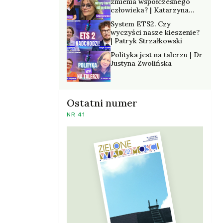
zmienia współczesnego
człowieka? | Katarzyna
Kurska-Wilk
System ETS2. Czy
wyczyści nasze kieszenie?
| Patryk Strzałkowski
Polityka jest na talerzu | Dr
Justyna Zwolińska
Ostatni numer
NR 41