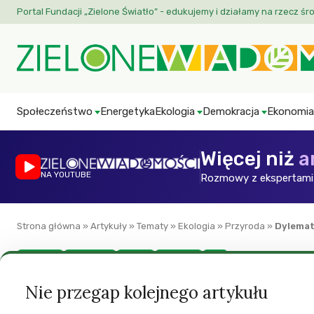
Portal Fundacji „Zielone Światło” - edukujemy i działamy na rzecz śr
Społeczeństwo
Energetyka
Ekologia
Demokracja
Ekonomia
Więcej niż
a
NA YOUTUBE
Rozmowy z ekspertami 
Strona główna
»
Artykuły
»
Tematy
»
Ekologia
»
Przyroda
»
Dylemat
Ekologia
Ekonomia
Klimat
Przyroda
ZW
Dylemat wyceny
Nie przegap kolejnego artykułu