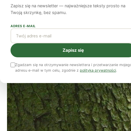
Zapisz się na newsletter — najważniejsze teksty prosto na
Redakcja
3 grudnia 2018
6 min czytania
Twoją skrzynkę, bez spamu.
ADRES E-MAIL
Zapisz się
Zgadzam się na otrzymywanie newslettera i przetwarzanie mojeg
adresu e-mail w tym celu, zgodnie z
polityką prywatności
.