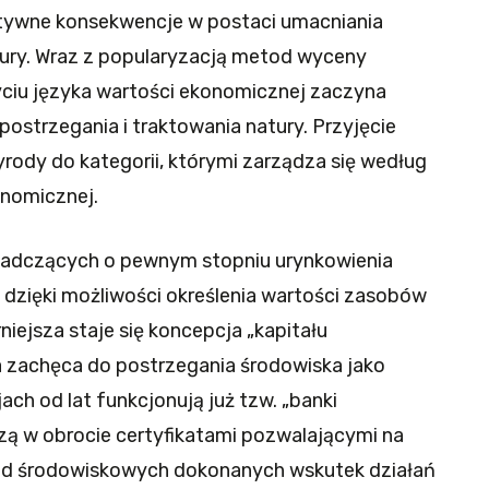
atywne konsekwencje w postaci umacniania
tury. Wraz z popularyzacją metod wyceny
yciu języka wartości ekonomicznej zaczyna
strzegania i traktowania natury. Przyjęcie
zyrody do kategorii, którymi zarządza się według
onomicznej.
wiadczących o pewnym stopniu urynkowienia
e dzięki możliwości określenia wartości zasobów
niejsza staje się koncepcja „kapitału
óra zachęca do postrzegania środowiska jako
jach od lat funkcjonują już tzw. „banki
czą w obrocie certyfikatami pozwalającymi na
kód środowiskowych dokonanych wskutek działań