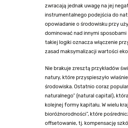
zwracają jednak uwagę na jej neg
instrumentalnego podejścia do na
opowiadanie o środowisku przy uż
dominować nad innymi sposobami po
takiej logiki oznacza włączenie pr
zasad maksymalizacji wartości ek
Nie brakuje zresztą przykładów ś
natury, które przyspieszyło właśni
środowiska. Ostatnio coraz popular
naturalnego” (natural capital), kt
kolejnej formy kapitału. W wielu kra
bioróżnorodności”, które pośredni
offsetowanie, tj. kompensację sz