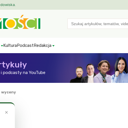
odowiska.
Search
for:
Kultura
Podcast
Redakcja
rtykuły
i podcasty na YouTube
 wyceny
×