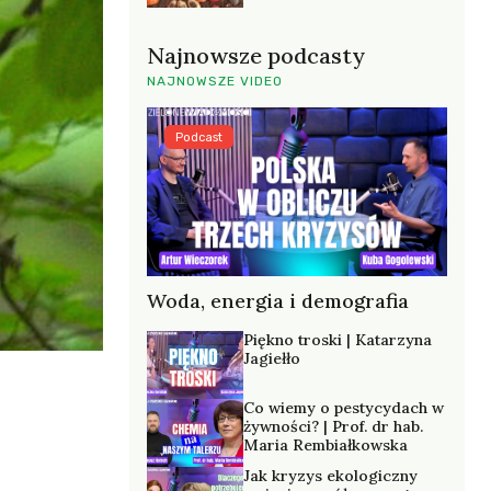
Najnowsze podcasty
NAJNOWSZE VIDEO
Podcast
Woda, energia i demografia
Piękno troski | Katarzyna
Jagiełło
Co wiemy o pestycydach w
żywności? | Prof. dr hab.
Maria Rembiałkowska
Jak kryzys ekologiczny