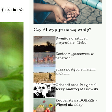
Czy AI wypije naszą wodę?
Dwugłos o sztuce i
przyrodzie: Niebo
Koniec z „państwem w
państwie”
Susza postępuje małymi
krokami
Odszedł nasz Przyjaciel
Jerzy Andrzej Masłowski
Kooperatywa DOBRZE –
Więcej niż sklep