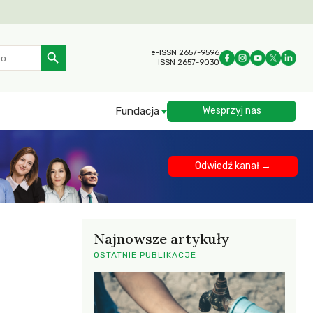
Search Button
e-ISSN 2657-9596
ISSN 2657-9030
Fundacja
Wesprzyj nas
Odwiedź kanał →
Najnowsze artykuły
OSTATNIE PUBLIKACJE