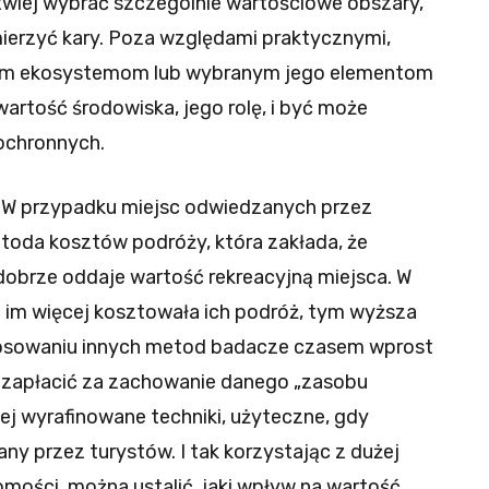
atwiej wybrać szczególnie wartościowe obszary,
ierzyć kary. Poza względami praktycznymi,
ym ekosystemom lub wybranym jego elementom
wartość środowiska, jego rolę, i być może
 ochronnych.
. W przypadku miejsc odwiedzanych przez
etoda kosztów podróży, która zakłada, że
obrze oddaje wartość rekreacyjną miejsca. W
i im więcej kosztowała ich podróż, tym wyższa
tosowaniu innych metod badacze czasem wprost
nie zapłacić za zachowanie danego „zasobu
iej wyrafinowane techniki, użyteczne, gdy
ny przez turystów. I tak korzystając z dużej
mości, można ustalić, jaki wpływ na wartość