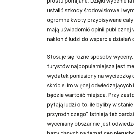
prostu pomijane. Dzięki wycenie ł
ustalić szkody środowiskowe i wym
ogromne kwoty przypisywane cał
mają uświadomić opinii publicznej 
nakłonić ludzi do wsparcia działań
Stosuje się różne sposoby wyceny
turystów najpopularniejsza jest m
wydatek poniesiony na wycieczkę d
skrócie: im więcej odwiedzających 
będzie wartość miejsca. Przy zas
pytają ludzi o to, ile byliby w sta
przyrodniczego”. Istnieją też bardz
wyceniany obszar nie jest odwiedza
bazy danych na temat cen nierucho