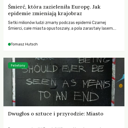
Śmierć, która zazieleniła Europę. Jak
epidemie zmieniają krajobraz
Setki milionów ludzi zmarły podczas epidemii Czarnej
Śmierci, całe miasta opustoszały, a pola zarastały lasem.
Gdy pierwsze liście nowych dębów rozwijały się na włoskich
wzgórzach, Europa dopiero podnosiła się po jednej z
Tomasz Hutsch
największych katastrof w swoich dziejach.
Felietony
Dwugłos o sztuce i przyrodzie: Miasto