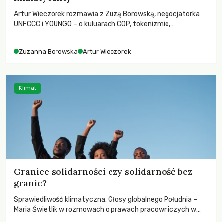
Artur Wieczorek rozmawia z Zuzą Borowską, negocjatorka
UNFCCC i YOUNGO – o kuluarach COP, tokenizmie,
różnorodności i nadziei pokładanej w ruchach klimatycznych
Zuzanna Borowska
Artur Wieczorek
Klimat
Granice solidarności czy solidarność bez
granic?
Sprawiedliwość klimatyczna. Głosy globalnego Południa –
Maria Świetlik w rozmowach o prawach pracowniczych w
czasach globalnych podziałów.