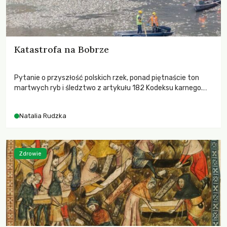
Katastrofa na Bobrze
Pytanie o przyszłość polskich rzek, ponad piętnaście ton
martwych ryb i śledztwo z artykułu 182 Kodeksu karnego.
Katastrofa na Bobrze obnażyła słabość systemu, który
pozwolił, by prace modernizacyjne uruchomiły lawinę
Natalia Rudzka
zdarzeń prowadzących do biologicznej śmierci rzeki.
Zdrowie