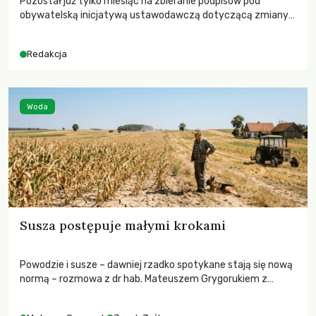
Pozostał już tylko miesiąc na zbieranie podpisów pod
obywatelską inicjatywą ustawodawczą dotyczącą zmiany
Prawa łowieckiego. Fundacja Niech Żyją! apeluje o pełną
mobilizację, ponieważ projekt zawiera historyczne i
Redakcja
niezwykle korzystne rozwiązania dla przyrody i zwierząt,
radykalnie zmieniając dotychczasowy paradygmat
funkcjonowania łowiectwa w Polsce.
Woda
Susza postępuje małymi krokami
Powodzie i susze – dawniej rzadko spotykane stają się nową
normą – rozmowa z dr hab. Mateuszem Grygorukiem z
Centrum Badań Klimatu SGGW.