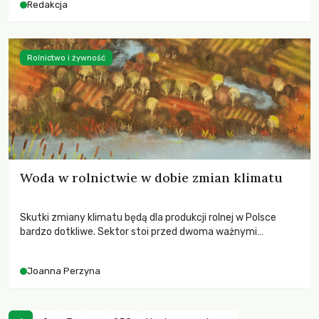
Redakcja
Rolnictwo i żywność
Woda w rolnictwie w dobie zmian klimatu
Skutki zmiany klimatu będą dla produkcji rolnej w Polsce
bardzo dotkliwe. Sektor stoi przed dwoma ważnymi
wyzwaniami – potrzebą redukcji emisji gazów cieplarnianych
oraz koniecznością prowadzenia działań adaptacyjnych do
Joanna Perzyna
zachodzących zmian klimatycznych. Wymagać to będzie
przedefiniowania podejścia do produkcji rolnej opartego
niemal wyłącznie o kryterium zysku ekonomicznego.