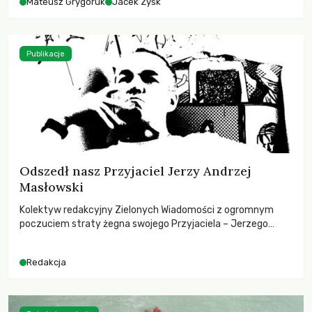
Mateusz Grygoruk
Jacek Zyśk
Publikacje
Odszedł nasz Przyjaciel Jerzy Andrzej
Masłowski
Kolektyw redakcyjny Zielonych Wiadomości z ogromnym
poczuciem straty żegna swojego Przyjaciela – Jerzego
Andrzeja Masłowskiego, kochanego Opiekuna, Mecenasa i
Mentora.
Redakcja