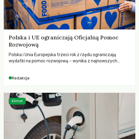
Polska i UE ograniczają Oficjalną Pomoc
Rozwojową
Polska i Unia Europejska trzeci rok z rzędu ograniczają
wydatki na pomoc rozwojową – wynika z najnowszych
danych OECD za 2025 rok. Spadki obejmują także wsparcie
dla krajów najbardziej potrzebujących, a globalnie
Redakcja
odnotowano największe tąpnięcie ODA w historii. Jakie będą
konsekwencje tych decyzji dla świata dotkniętego
kryzysami i ubóstwem?
Klimat