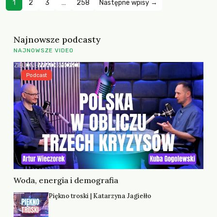
1
2
3
…
258
Następne wpisy →
Najnowsze podcasty
NAJNOWSZE VIDEO
Podcast
Woda, energia i demografia
Piękno troski | Katarzyna Jagiełło