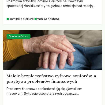
Rozmowa artystki Dominiki Kieruzel i naukowczyni
społecznej Moniki Kostery to głęboka refleksja nad relacją
sztuki, przyrody oraz człowieka w przestrzeni
współczesnego miasta.
Dominika Kieruzel
Monika Kostera
Społeczeństwo
Maleje bezpieczeństwo cyfrowe seniorów, a
przybywa problemów finansowych
Problemy finansowe seniorów stają się zjawiskiem
masowym. Sytuację osób starszych pogarsza
bezwzględność cyberprzestępców.