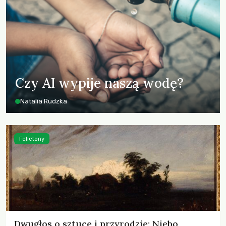
Czy AI wypije naszą wodę?
Natalia Rudzka
Felietony
Dwugłos o sztuce i przyrodzie: Niebo