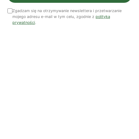
Zgadzam się na otrzymywanie newslettera i przetwarzanie
mojego adresu e-mail w tym celu, zgodnie z
polityką
prywatności
.
Zobacz wszystkie numery →
Nasi autorzy
OSTATNIO PUBLIKOWALI