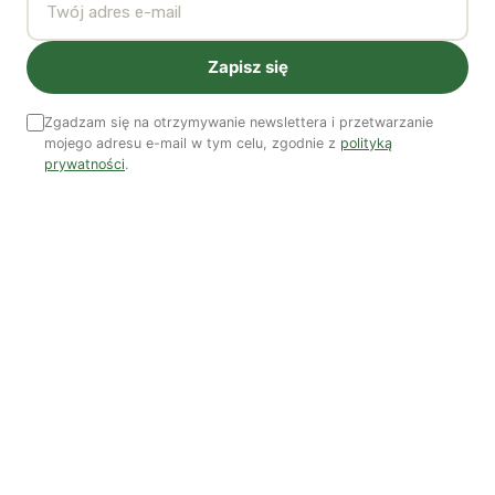
Nie da się kupić miłości elektoratu za pomocą pieniędzy
Zapisz się
– a przynajmniej nie na dłuższą metę i zapominając o
innych zmianach na lepsze. Oznacza to, że rządy PiS
Zgadzam się na otrzymywanie newslettera i przetwarzanie
mogą stanąć pod znakiem zapytania, jeśli partia ta
mojego adresu e-mail w tym celu, zgodnie z
polityką
ograniczy swe prospołeczne reformy do programu
prywatności
.
„Rodzina 500+”. Może to również w przyszłości
zwiastować problemy dla integracji europejskiej, gdyby
projekt unijnego dochodu podstawowego miałby się
okazać jedynym działaniem na rzecz budowy „Europy
socjalnej”.
Kłopoty językowe
W tym właśnie miejscu na ratunek ruszyć ma wizja
wspólnej, europejskiej przestrzeni kulturowej. Ma nas