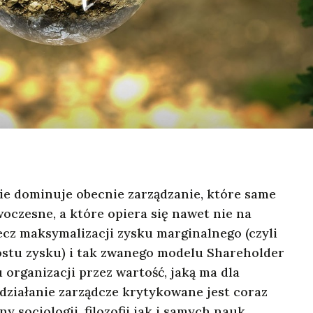
ie dominuje obecnie zarządzanie, które same
woczesne, a które opiera się nawet nie na
ecz maksymalizacji zysku marginalnego (czyli
ostu zysku) i tak zwanego modelu Shareholder
 organizacji przez wartość, jaką ma dla
działanie zarządcze krytykowane jest coraz
y socjologii, filozofii jak i samych nauk