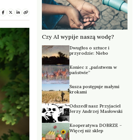
Czy AI wypije naszą wodę?
Dwugłos o sztuce i
przyrodzie: Niebo
Koniec z „państwem w
państwie”
Susza postępuje małymi
krokami
Odszedł nasz Przyjaciel
Jerzy Andrzej Masłowski
Kooperatywa DOBRZE –
Więcej niż sklep