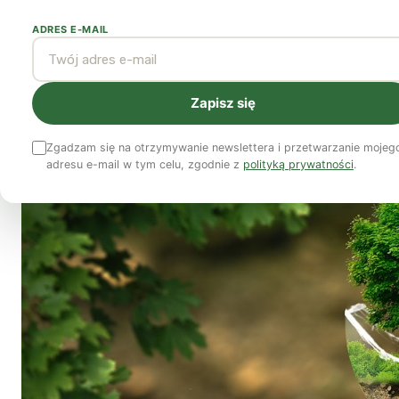
ADRES E-MAIL
Monika Kostera
25 października 2023
2 min czytania
Zapisz się
Zgadzam się na otrzymywanie newslettera i przetwarzanie mojeg
adresu e-mail w tym celu, zgodnie z
polityką prywatności
.