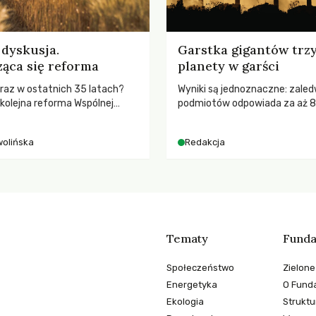
dyskusja.
Garstka gigantów trz
ąca się reforma
planety w garści
ż raz w ostatnich 35 latach?
Wyniki są jednoznaczne: zaled
 kolejna reforma Wspólnej
podmiotów odpowiada za aż 
nej (WPR) mająca chronić
globalnych emisji CO2.
odpowiadać na potrzeby
wolińska
Redakcja
Tematy
Funda
Społeczeństwo
Zielone
Energetyka
O Funda
Ekologia
Struktu