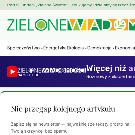
Portal Fundacji „Zielone Światło” - edukujemy i działamy na rzecz śr
Społeczeństwo
Energetyka
Ekologia
Demokracja
Ekonomia
Więcej niż
a
NA YOUTUBE
Rozmowy z ekspertami 
Strona główna
»
Artykuły
»
Publikacje
»
Felietony
»
Zielone zarząd
Nie przegap kolejnego artykułu
Ekologia
Ekonomia
Felietony
Zielone zarządzan
Zapisz się na newsletter — najważniejsze teksty prosto na
Twoją skrzynkę, bez spamu.