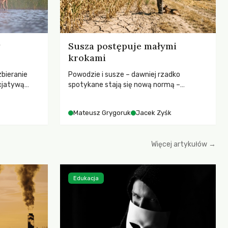
Susza postępuje małymi
krokami
zbieranie
Powodzie i susze – dawniej rzadko
cjatywą
spotykane stają się nową normą –
iany Prawa
rozmowa z dr hab. Mateuszem
ją! apeluje o
Grygorukiem z Centrum Badań Klimatu
Mateusz Grygoruk
Jacek Zyśk
ojekt
SGGW.
le korzystne
erząt,
Więcej artykułów →
hczasowy
łowiectwa w
Edukacja