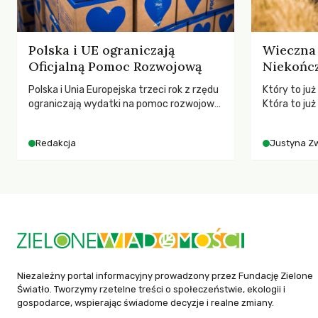
Polska i UE ograniczają
Wieczna 
Oficjalną Pomoc Rozwojową
Niekończ
Polska i Unia Europejska trzeci rok z rzędu
Który to ju
ograniczają wydatki na pomoc rozwojową
Która to już
– wynika z najnowszych danych OECD za
Polityki Rol
2025 rok. Spadki obejmują także wsparcie
rolników i 
Redakcja
Justyna Z
dla krajów najbardziej potrzebujących, a
społeczne?
globalnie odnotowano największe
tąpnięcie ODA w historii. Jakie będą
konsekwencje tych decyzji dla świata
dotkniętego kryzysami i ubóstwem?
Niezależny portal informacyjny prowadzony przez Fundację Zielone
Światło. Tworzymy rzetelne treści o społeczeństwie, ekologii i
gospodarce, wspierając świadome decyzje i realne zmiany.