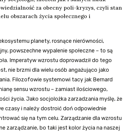
iedzialność za obecny poli-kryzys, czyli stan
elu obszarach życia społecznego i
kosystemu planety, rosnące nierówności,
ojny, powszechne wypalenie społeczne – to są
zoła. Imperatyw wzrostu doprowadził do tego
st, nie brzmi dla wielu osób angażująco jako
ania. Filozofowie systemowi tacy jak Bernard
mianę sensu wzrostu – zamiast ilościowego,
ści życia. Jako socjolożka zarzadzania myślę, że
we czasy i należy dostroić doń odpowiednie
trować się na tym celu. Zarządzanie dla wzrostu
one zarządzanie, bo taki jest kolor życia na naszej