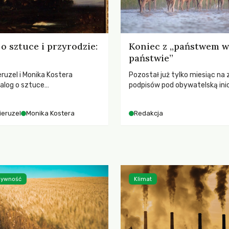
o sztuce i przyrodzie:
Koniec z „państwem w
państwie”
ruzel i Monika Kostera
Pozostał już tylko miesiąc na 
alog o sztuce
podpisów pod obywatelską ini
jącej niebo i kosmos, ukazując
ustawodawczą dotyczącą zm
sowy wpływ na ludzką
łowieckiego. Fundacja Niech Ży
ieruzel
Monika Kostera
Redakcja
 odczuwanie przestrzeni oraz
pełną mobilizację, ponieważ pr
turą.
zawiera historyczne i niezwyk
rozwiązania dla przyrody i zwi
radykalnie zmieniając dotyc
paradygmat funkcjonowania 
Polsce.
 żywność
Klimat