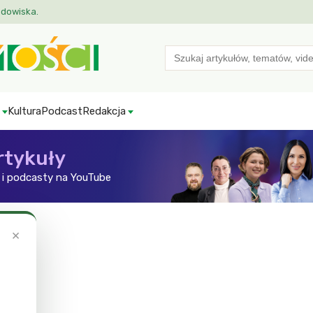
odowiska.
Search
for:
Kultura
Podcast
Redakcja
rtykuły
i podcasty na YouTube
zanie
×
ie