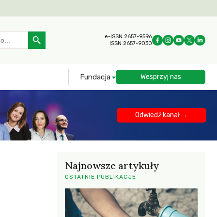
Search Button
e-ISSN 2657-9596
ISSN 2657-9030
Fundacja
Wesprzyj nas
Odwiedź kanał →
Najnowsze artykuły
OSTATNIE PUBLIKACJE