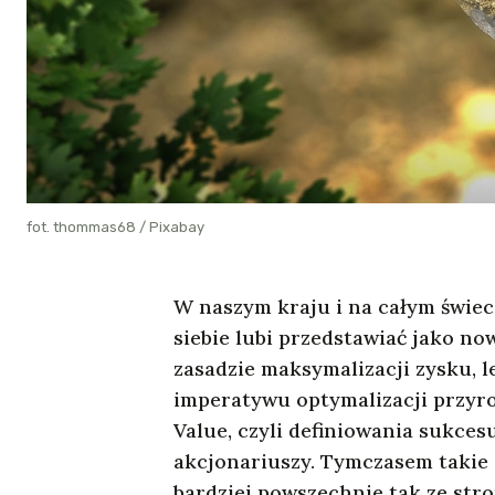
fot. thommas68 / Pixabay
W naszym kraju i na całym świec
siebie lubi przedstawiać jako no
zasadzie maksymalizacji zysku, l
imperatywu optymalizacji przyr
Value, czyli definiowania sukcesu
akcjonariuszy. Tymczasem takie 
bardziej powszechnie tak ze stron