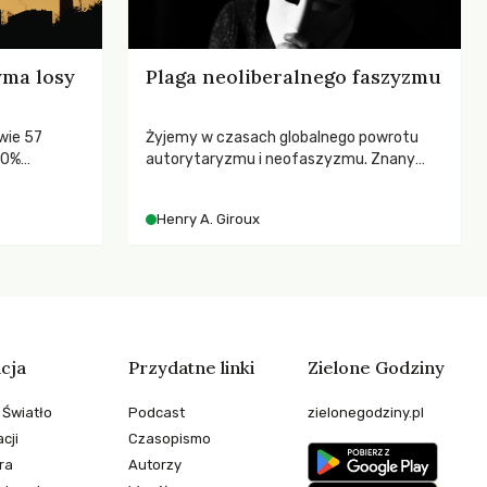
yma losy
Plaga neoliberalnego faszyzmu
wie 57
Żyjemy w czasach globalnego powrotu
80%
autorytaryzmu i neofaszyzmu. Znany
pedagog Henry A. Giroux ostrzega przed
korporacyjną tyranią niszczącą
Henry A. Giroux
społeczeństwo. Czy współczesne
uniwersytety obronią swoją niezależność i
wychowają świadomych obywateli?
cja
Przydatne linki
Zielone Godziny
 Światło
Podcast
zielonegodziny.pl
cji
Czasopismo
ra
Autorzy