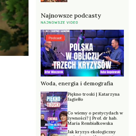
Najnowsze podcasty
NAJNOWSZE VIDEO
Podcast
Woda, energia i demografia
Piękno troski | Katarzyna
Jagiełło
Co wiemy o pestycydach w
żywności? | Prof. dr hab.
Maria Rembiałkowska
Jak kryzys ekologiczny