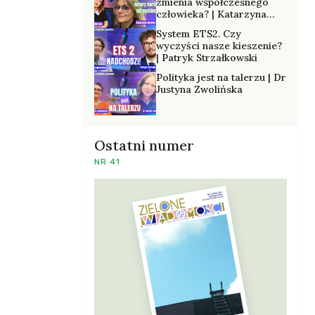
zmienia współczesnego
człowieka? | Katarzyna
Kurska-Wilk
System ETS2. Czy
wyczyści nasze kieszenie?
| Patryk Strzałkowski
Polityka jest na talerzu | Dr
Justyna Zwolińska
Ostatni numer
NR 41