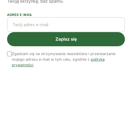
Twoją skrzynkę, bez spamu.
ADRES E-MAIL
Zapisz się
Zgadzam się na otrzymywanie newslettera i przetwarzanie
Czy AI wypije naszą wodę?
mojego adresu e-mail w tym celu, zgodnie z
polityką
prywatności
.
Dwugłos o sztuce i przyrodzie: Niebo
Koniec z „państwem w państwie”
Susza postępuje małymi krokami
Odszedł nasz Przyjaciel Jerzy Andrzej Masłowski
Kooperatywa DOBRZE – Więcej niż sklep