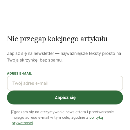
Wojciech Klicki
Wojciech Klicki jest prawnikiem. W Fundacji Panoptykon
Nie przegap kolejnego artykułu
zajmuje się m.in. monitoringiem prac legislacyjnych i
przygotowywaniem analiz prawnych. Najbardziej interesuje
Zapisz się na newsletter — najważniejsze teksty prosto na
się nadzorem prowadzonym przez służby specjalne.
Twoją skrzynkę, bez spamu.
Zobacz wszystkie artykuły autora →
ADRES E-MAIL
Zapisz się
Bartłomiej Kozek
Zgadzam się na otrzymywanie newslettera i przetwarzanie
Bartłomiej Kozek jest publicystą Zielonych Wiadomości. Jego
mojego adresu e-mail w tym celu, zgodnie z
polityką
główne zainteresowania to zielona gospodarka, polityka
prywatności
.
społeczna oraz miejska. Twitter:
@BartlomiejKozek
.