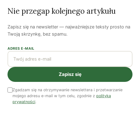
Ostatni numer
Nie przegap kolejnego artykułu
NR 41
Zapisz się na newsletter — najważniejsze teksty prosto na
Twoją skrzynkę, bez spamu.
ADRES E-MAIL
Zapisz się
Zgadzam się na otrzymywanie newslettera i przetwarzanie
Zobacz wszystkie numery →
mojego adresu e-mail w tym celu, zgodnie z
polityką
prywatności
.
Nasi autorzy
OSTATNIO PUBLIKOWALI