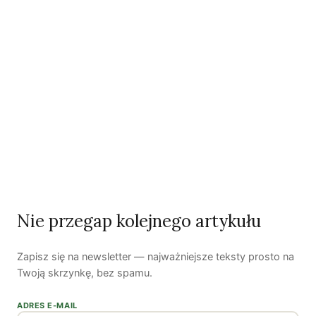
Polityka jest na talerzu | Dr Justyna Zwolińska
Ostatni numer
NR 41
Nie przegap kolejnego artykułu
Zapisz się na newsletter — najważniejsze teksty prosto na
Twoją skrzynkę, bez spamu.
Zobacz wszystkie numery →
ADRES E-MAIL