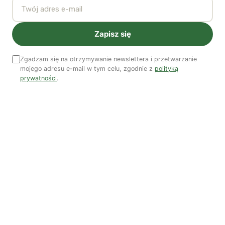
Nasi autorzy
OSTATNIO PUBLIKOWALI
Zapisz się
Zgadzam się na otrzymywanie newslettera i przetwarzanie
mojego adresu e-mail w tym celu, zgodnie z
polityką
prywatności
.
Kuba Gogolewski
Artur Wieczorek
Natalia Rudzka
Dominika Kieruzel
Monika Kostera
Redakcja
Wspieraj niezależne media
TWOJE WSPARCIE MA ZNACZENIE
Pomóż nam tworzyć rzetelne treści i rozwijać