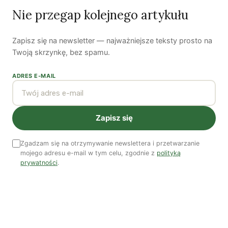
Nie przegap kolejnego artykułu
Koniec z „państwem w państwie”
Zapisz się na newsletter — najważniejsze teksty prosto na
Susza postępuje małymi krokami
Twoją skrzynkę, bez spamu.
Odszedł nasz Przyjaciel Jerzy Andrzej Masłowski
ADRES E-MAIL
Kooperatywa DOBRZE – Więcej niż sklep
Zapisz się
Najnowsze podcasty
Zgadzam się na otrzymywanie newslettera i przetwarzanie
NAJNOWSZE VIDEO
mojego adresu e-mail w tym celu, zgodnie z
polityką
prywatności
.
Podcast