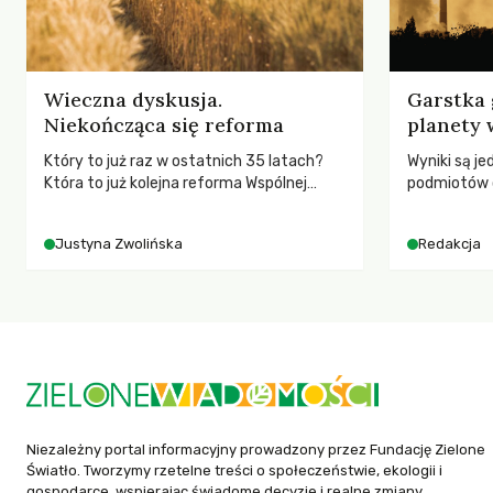
Wieczna dyskusja.
Garstka 
Niekończąca się reforma
planety 
Który to już raz w ostatnich 35 latach?
Wyniki są j
Która to już kolejna reforma Wspólnej
podmiotów 
Polityki Rolnej (WPR) mająca chronić
globalnych e
rolników i odpowiadać na potrzeby
Justyna Zwolińska
Redakcja
społeczne?
Niezależny portal informacyjny prowadzony przez Fundację Zielone
Światło. Tworzymy rzetelne treści o społeczeństwie, ekologii i
gospodarce, wspierając świadome decyzje i realne zmiany.