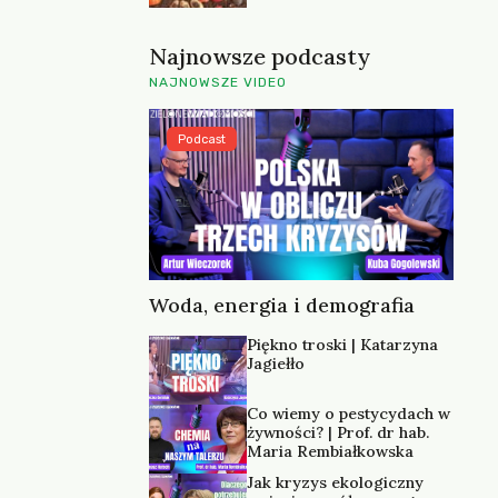
Najnowsze podcasty
NAJNOWSZE VIDEO
Podcast
Woda, energia i demografia
Piękno troski | Katarzyna
Jagiełło
Co wiemy o pestycydach w
żywności? | Prof. dr hab.
Maria Rembiałkowska
Jak kryzys ekologiczny