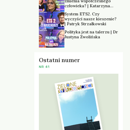
zmienia współczesnego
człowieka? | Katarzyna
Kurska-Wilk
System ETS2. Czy
wyczyści nasze kieszenie?
| Patryk Strzałkowski
Polityka jest na talerzu | Dr
Justyna Zwolińska
Ostatni numer
NR 41