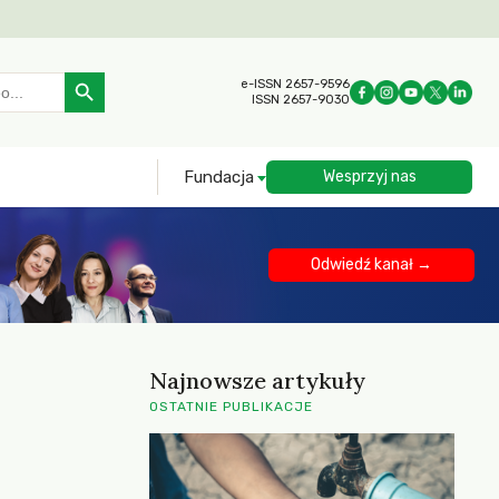
Search Button
e-ISSN 2657-9596
ISSN 2657-9030
Fundacja
Wesprzyj nas
Odwiedź kanał →
Najnowsze artykuły
OSTATNIE PUBLIKACJE