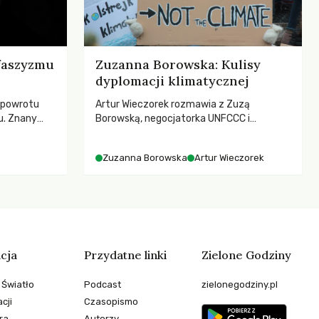
 faszyzmu
Zuzanna Borowska: Kulisy
dyplomacji klimatycznej
 powrotu
Artur Wieczorek rozmawia z Zuzą
u. Znany
Borowską, negocjatorka UNFCCC i
zega przed
YOUNGO – o kuluarach COP, tokenizmie,
cą
różnorodności i nadziei pokładanej w
Zuzanna Borowska
Artur Wieczorek
esne
ruchach klimatycznych
ezależność i
teli?
cja
Przydatne linki
Zielone Godziny
 Światło
Podcast
zielonegodziny.pl
cji
Czasopismo
ra
Autorzy