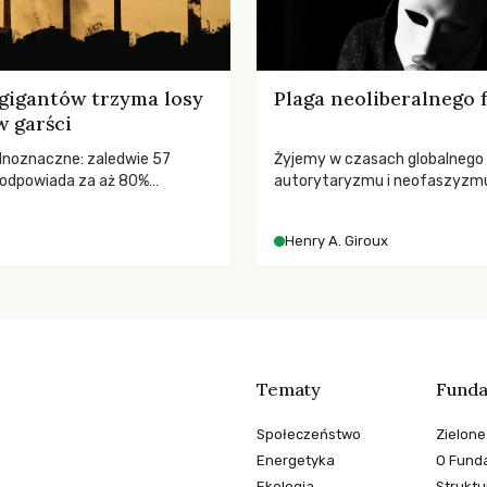
gigantów trzyma losy
Plaga neoliberalnego
w garści
ednoznaczne: zaledwie 57
Żyjemy w czasach globalnego
odpowiada za aż 80%
autorytaryzmu i neofaszyzm
misji CO2.
pedagog Henry A. Giroux ostr
korporacyjną tyranią niszczą
Henry A. Giroux
społeczeństwo. Czy współcz
uniwersytety obronią swoją ni
wychowają świadomych obywa
Tematy
Funda
Społeczeństwo
Zielone
Energetyka
O Funda
Ekologia
Struktu