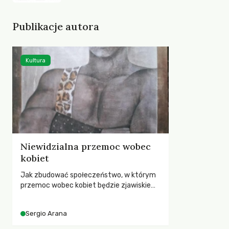
Publikacje autora
Kultura
Niewidzialna przemoc wobec
kobiet
Jak zbudować społeczeństwo, w którym
przemoc wobec kobiet będzie zjawiskiem
marginalnym, a kobiety doświadczające
przemocy będą się spotykać z
Sergio Arana
solidarnością społeczną i realną pomocą
ze strony państwa?