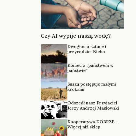
Czy AI wypije naszą wodę?
Dwugłos o sztuce i
przyrodzie: Niebo
Koniec z „państwem w
państwie”
Susza postępuje małymi
krokami
Odszedł nasz Przyjaciel
Jerzy Andrzej Masłowski
Kooperatywa DOBRZE –
Więcej niż sklep