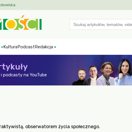
odowiska.
Search
for:
Kultura
Podcast
Redakcja
rtykuły
i podcasty na YouTube
raktywistą, obserwatorem życia społecznego.