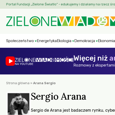
Portal Fundacji „Zielone Światło” - edukujemy i działamy na rzecz śr
Społeczeństwo
Energetyka
Ekologia
Demokracja
Ekonomia
Więcej niż
a
NA YOUTUBE
Rozmowy z ekspertami 
Strona główna
»
Arana Sergio
Sergio Arana
Sergio de Arana jest badaczem rynku, cybe