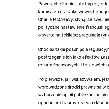
Pewną, choć mniej istotną rolę od
komisarza ds. rynku wewnętrznego 
Charlie McCreevy, słynął ze swej n
polityczne nastawienie francuskie
otwarte na ściślejszą regulację ryn
Chociaż takie posunięcia regulacyj
postrzeganie ich jako efektów za
reform finansowych. I to z dwóch
Po pierwsze, jak wskazywałem, jest 
wprowadzone środki prawne są w i
wzburzenie opinii publicznej na ni
opadaniem traumy kryzysu skłonn