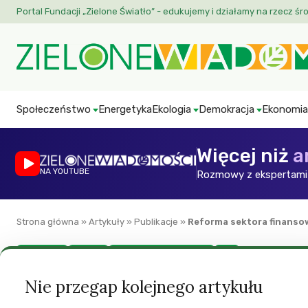
Portal Fundacji „Zielone Światło” - edukujemy i działamy na rzecz śr
Społeczeństwo
Energetyka
Ekologia
Demokracja
Ekonomia
Więcej niż
a
NA YOUTUBE
Rozmowy z ekspertami 
Strona główna
»
Artykuły
»
Publikacje
»
Reforma sektora finanso
Ekonomia
Europa
Green European Journal
ZW
Reforma sektora f
Nie przegap kolejnego artykułu