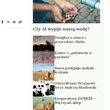
Czy AI wypije naszą wodę?
Dwugłos o sztuce i
przyrodzie: Niebo
Koniec z „państwem w
państwie”
Susza postępuje małymi
krokami
Odszedł nasz Przyjaciel
Jerzy Andrzej Masłowski
Kooperatywa DOBRZE –
Więcej niż sklep