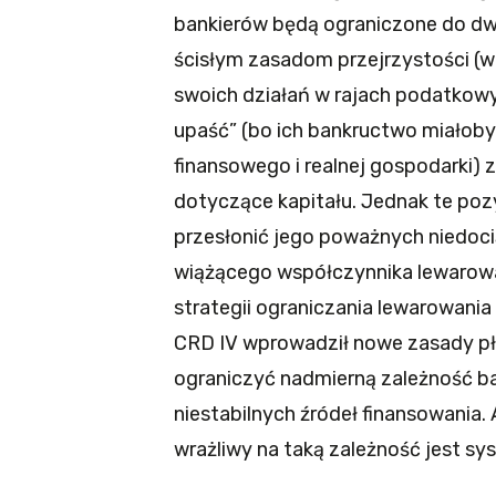
bankierów będą ograniczone do dwu
ścisłym zasadom przejrzystości (
swoich działań w rajach podatkowy
upaść” (bo ich bankructwo miałob
finansowego i realnej gospodark
dotyczące kapitału. Jednak te po
przesłonić jego poważnych niedoci
wiążącego współczynnika lewarowa
strategii ograniczania lewarowani
CRD IV wprowadził nowe zasady pły
ograniczyć nadmierną zależność b
niestabilnych źródeł finansowania. 
wrażliwy na taką zależność jest sy