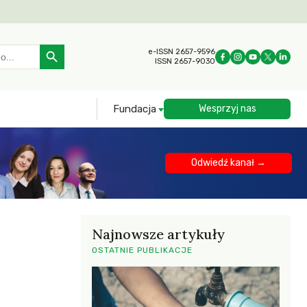
Search Button
e-ISSN 2657-9596
ISSN 2657-9030
Fundacja
Wesprzyj nas
Odwiedź kanał →
Najnowsze artykuły
OSTATNIE PUBLIKACJE