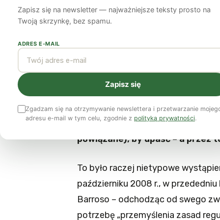
niedokończone za
Zapisz się na newsletter — najważniejsze teksty prosto na
Twoją skrzynkę, bez spamu.
Gaspard Denis
5 czerwca 2014
13 min czytania
ADRES E-MAIL
Mimo niewątpliwego postępu w d
Zapisz się
systemu finansowego na poziomie
sukcesu. Wyzwanie jest tym pilni
Zgadzam się na otrzymywanie newslettera i przetwarzanie mojeg
adresu e-mail w tym celu, zgodnie z
polityką prywatności
.
kiedykolwiek pozostaje zdominow
powiązane), by upaść – a przez t
To było raczej nietypowe wystąpie
październiku 2008 r., w przededni
Barroso – odchodząc od swego zwy
potrzebę „przemyślenia zasad regul