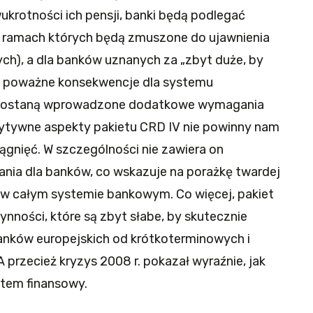
krotności ich pensji, banki będą podlegać
w ramach których będą zmuszone do ujawnienia
ch), a dla banków uznanych za „zbyt duże, by
y poważne konsekwencje dla systemu
i) zostaną wprowadzone dodatkowe wymagania
zytywne aspekty pakietu CRD IV nie powinny nam
ągnięć. W szczególności nie zawiera on
nia dla banków, co wskazuje na porażkę twardej
a w całym systemie bankowym. Co więcej, pakiet
nności, które są zbyt słabe, by skutecznie
anków europejskich od krótkoterminowych i
A przecież kryzys 2008 r. pokazał wyraźnie, jak
stem finansowy.