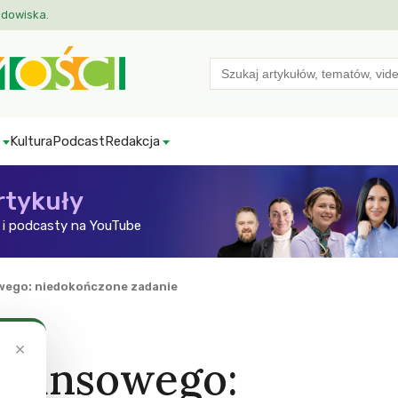
odowiska.
Search
for:
Kultura
Podcast
Redakcja
rtykuły
i podcasty na YouTube
wego: niedokończone zadanie
×
inansowego: