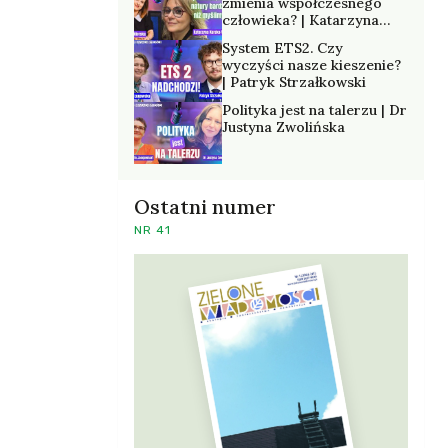
zmienia współczesnego
człowieka? | Katarzyna
Kurska-Wilk
System ETS2. Czy
wyczyści nasze kieszenie?
| Patryk Strzałkowski
Polityka jest na talerzu | Dr
Justyna Zwolińska
Ostatni numer
NR 41