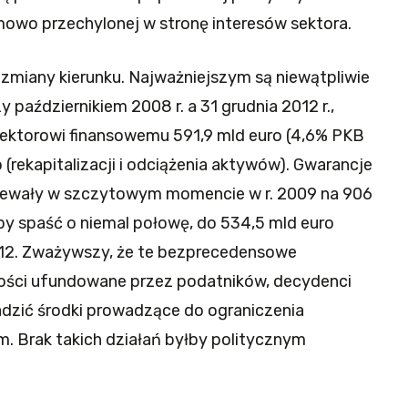
wo przechylonej w stronę interesów sektora.
j zmiany kierunku. Najważniejszym są niewątpliwie
 październikiem 2008 r. a 31 grudnia 2012 r.,
ektorowi finansowemu 591,9 mld euro (4,6% PKB
 (rekapitalizacji i odciążenia aktywów). Gwarancje
opiewały w szczytowym momencie w r. 2009 na 906
 by spaść o niemal połowę, do 534,5 mld euro
012. Zważywszy, że te bezprecedensowe
ości ufundowane przez podatników, decydenci
wadzić środki prowadzące do ograniczenia
. Brak takich działań byłby politycznym