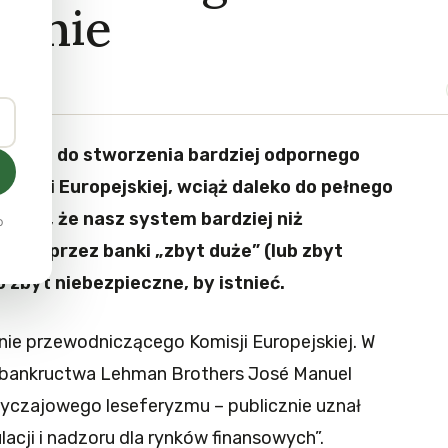
danie
rodze do stworzenia bardziej odpornego
 Unii Europejskiej, wciąż daleko do pełnego
ejsze, że nasz system bardziej niż
o
any przez banki „zbyt duże” (lub zbyt
o zbyt niebezpieczne, by istnieć.
nie przewodniczącego Komisji Europejskiej. W
u bankructwa Lehman Brothers José Manuel
czajowego leseferyzmu – publicznie uznał
acji i nadzoru dla rynków finansowych”.