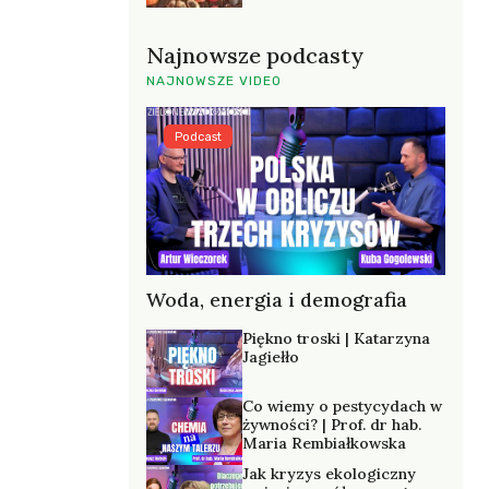
Najnowsze podcasty
NAJNOWSZE VIDEO
Podcast
Woda, energia i demografia
Piękno troski | Katarzyna
Jagiełło
Co wiemy o pestycydach w
żywności? | Prof. dr hab.
Maria Rembiałkowska
Jak kryzys ekologiczny