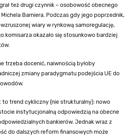
egrał też drugi czynnik – osobowość obecnego
Michela Barniera. Podczas gdy jego poprzednik,
iewzruszonej wiary w rynkową samoregulację,
go komisarza okazało się stosunkowo bardziej
ków.
ne trzeba docenić, naiwnością byłoby
sadniczej zmiany paradygmatu podejścia UE do
 powodów.
to trend cykliczny (nie strukturalny): nowo
stocie instytucjonalną odpowiedzią na obecne
eodpowiedzialnych bankierów. Jednak wraz z
ość do dalszych reform finansowych może