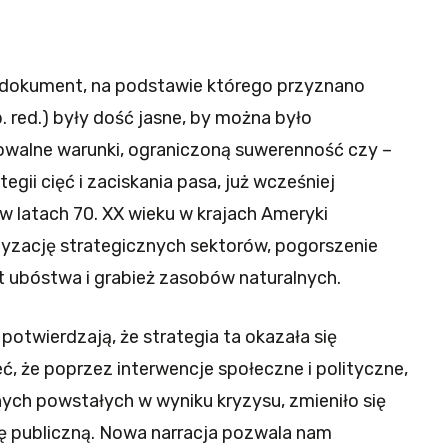
dokument, na podstawie którego przyznano
. red.) były dość jasne, by można było
owalne warunki, ograniczoną suwerenność czy –
gii cięć i zaciskania pasa, już wcześniej
w latach 70. XX wieku w krajach Ameryki
yzację strategicznych sektorów, pogorszenie
t ubóstwa i grabież zasobów naturalnych.
otwierdzają, że strategia ta okazała się
ć, że poprzez interwencje społeczne i polityczne,
nych powstałych w wyniku kryzysu, zmieniło się
ę publiczną. Nowa narracja pozwala nam