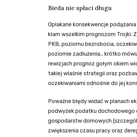
Bieda nie spłaci długu
Opłakane konsekwencje podążania t
kłam wszelkim prognozom Trojki. 
PKB, poziomu bezrobocia, oczekiw
poziomie zadłużenia… krótko mówią
rewizjach prognoz gołym okiem wi
takiej właśnie strategii oraz pozba
oczekiwaniami odnośnie do jej kon
Poważne błędy widać w planach ek
podwyżek podatku dochodowego o
gospodarstw domowych (szczególn
zwiększenia czasu pracy oraz dereg