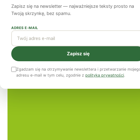
Zapisz się na newsletter — najważniejsze teksty prosto na
Isabel Castro
13 stycznia 2014
9 min czytania
Twoją skrzynkę, bez spamu.
ADRES E-MAIL
Zapisz się
Zgadzam się na otrzymywanie newslettera i przetwarzanie mojeg
adresu e-mail w tym celu, zgodnie z
polityką prywatności
.