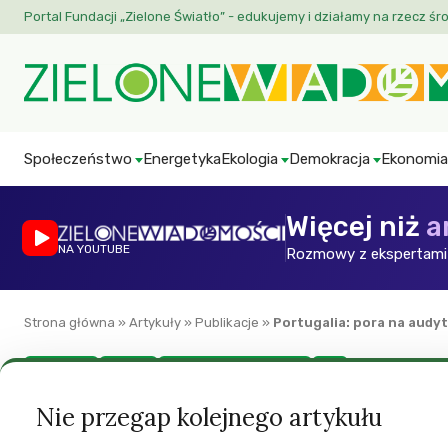
Portal Fundacji „Zielone Światło” - edukujemy i działamy na rzecz śr
Społeczeństwo
Energetyka
Ekologia
Demokracja
Ekonomia
Więcej niż
a
NA YOUTUBE
Rozmowy z ekspertami 
Strona główna
»
Artykuły
»
Publikacje
»
Portugalia: pora na audyt
Ekonomia
Europa
Green European Journal
ZW
Portugalia: pora n
Nie przegap kolejnego artykułu