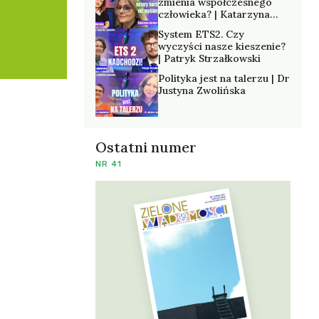
zmienia współczesnego
człowieka? | Katarzyna
Kurska-Wilk
System ETS2. Czy
wyczyści nasze kieszenie?
| Patryk Strzałkowski
Polityka jest na talerzu | Dr
Justyna Zwolińska
Ostatni numer
NR 41