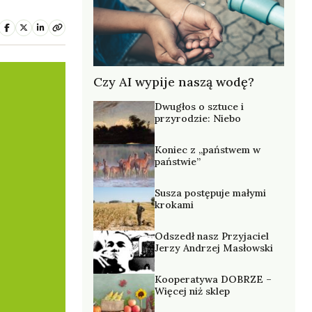
Czy AI wypije naszą wodę?
Dwugłos o sztuce i
przyrodzie: Niebo
Koniec z „państwem w
państwie”
Susza postępuje małymi
krokami
Odszedł nasz Przyjaciel
Jerzy Andrzej Masłowski
Kooperatywa DOBRZE –
Więcej niż sklep