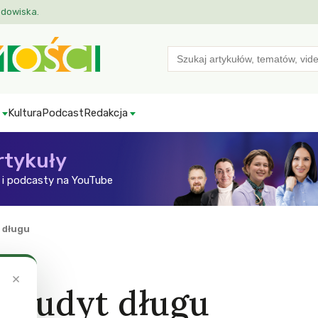
odowiska.
Search
for:
Kultura
Podcast
Redakcja
rtykuły
i podcasty na YouTube
 długu
×
a audyt długu