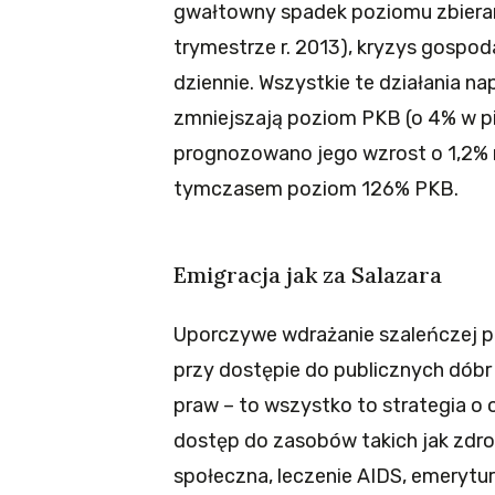
gwałtowny spadek poziomu zbiera
trymestrze r. 2013), kryzys gospod
dziennie. Wszystkie te działania na
zmniejszają poziom PKB (o 4% w pi
prognozowano jego wzrost o 1,2% n
tymczasem poziom 126% PKB.
Emigracja jak za Salazara
Uporczywe wdrażanie szaleńczej pol
przy dostępie do publicznych dóbr
praw – to wszystko to strategia o
dostęp do zasobów takich jak zdro
społeczna, leczenie AIDS, emerytu