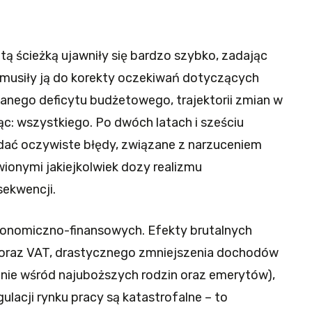
ą ścieżką ujawniły się bardzo szybko, zadając
Zmusiły ją do korekty oczekiwań dotyczących
anego deficytu budżetowego, trajektorii zmian w
c: wszystkiego. Po dwóch latach i sześciu
dać oczywiste błędy, związane z narzuceniem
wionymi jakiejkolwiek dozy realizmu
sekwencji.
onomiczno-finansowych. Efekty brutalnych
raz VAT, drastycznego zmniejszenia dochodów
ie wśród najuboższych rodzin oraz emerytów),
ulacji rynku pracy są katastrofalne – to