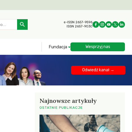
Search Button
e-ISSN 2657-9596
ISSN 2657-9030
Fundacja
Wesprzyj nas
Odwiedź kanał →
Najnowsze artykuły
OSTATNIE PUBLIKACJE