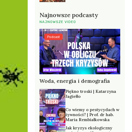
Najnowsze podcasty
NAJNOWSZE VIDEO
Podcast
Woda, energia i demografia
Piękno troski | Katarzyna
Jagiełło
Co wiemy o pestycydach w
żywności? | Prof. dr hab.
Maria Rembiałkowska
Jak kryzys ekologiczny