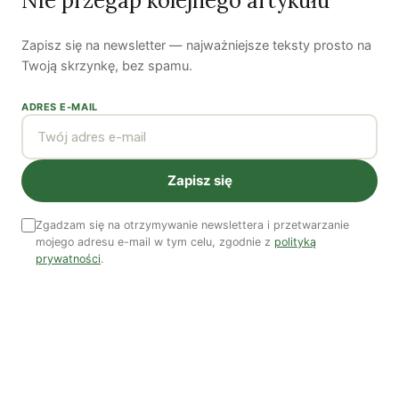
Nie przegap kolejnego artykułu
Susza postępuje małymi krokami
Zapisz się na newsletter — najważniejsze teksty prosto na
Twoją skrzynkę, bez spamu.
Odszedł nasz Przyjaciel Jerzy Andrzej Masłowski
ADRES E-MAIL
Kooperatywa DOBRZE – Więcej niż sklep
Zapisz się
Najnowsze podcasty
NAJNOWSZE VIDEO
Zgadzam się na otrzymywanie newslettera i przetwarzanie
mojego adresu e-mail w tym celu, zgodnie z
polityką
prywatności
.
Podcast