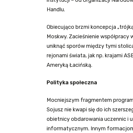
instytucji – od Organizacji Narod
Handlu.
Obiecująco brzmi koncepcja „trójką
Moskwy. Zacieśnienie współpracy 
uniknąć sporów między tymi stolic
rejonami świata, jak np. krajami 
Ameryką Łacińską.
Polityka społeczna
Mocniejszym fragmentem programu s
Sojusz nie kwapi się do ich szersz
obietnicy obdarowania uczennic 
informatycznym. Innym formacjom „