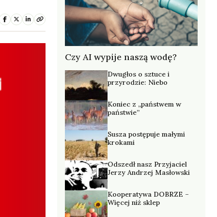
Czy AI wypije naszą wodę?
Dwugłos o sztuce i
przyrodzie: Niebo
Koniec z „państwem w
państwie”
Susza postępuje małymi
krokami
Odszedł nasz Przyjaciel
Jerzy Andrzej Masłowski
Kooperatywa DOBRZE –
Więcej niż sklep