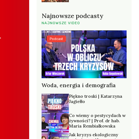
Najnowsze podcasty
NAJNOWSZE VIDEO
Podcast
Woda, energia i demografia
Piękno troski | Katarzyna
Jagiełło
Co wiemy o pestycydach w
żywności? | Prof. dr hab.
Maria Rembiałkowska
Jak kryzys ekologiczny