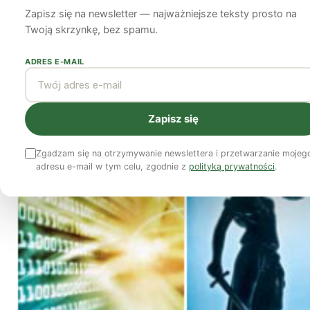
Zapisz się na newsletter — najważniejsze teksty prosto na
Bartłomiej Kozek
23 września 2011
7 min czytania
Twoją skrzynkę, bez spamu.
ADRES E-MAIL
Zapisz się
Zgadzam się na otrzymywanie newslettera i przetwarzanie mojeg
adresu e-mail w tym celu, zgodnie z
polityką prywatności
.