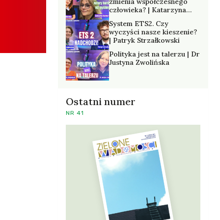
zmienia współczesnego
człowieka? | Katarzyna
Kurska-Wilk
System ETS2. Czy
wyczyści nasze kieszenie?
| Patryk Strzałkowski
Polityka jest na talerzu | Dr
Justyna Zwolińska
Ostatni numer
NR 41