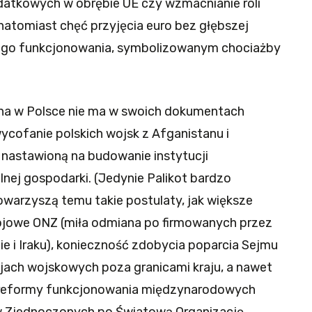
datkowych w obrębie UE czy wzmacnianie roli
natomiast chęć przyjęcia euro bez głębszej
jego funkcjonowania, symbolizowanym chociażby
zna w Polsce nie ma w swoich dokumentach
ycofanie polskich wojsk z Afganistanu i
ą, nastawioną na budowanie instytucji
nej gospodarki. (Jedynie Palikot bardzo
owarzyszą temu takie postulaty, jak większe
ojowe ONZ (miła odmiana po firmowanych przez
e i Iraku), konieczność zdobycia poparcia Sejmu
isjach wojskowych poza granicami kraju, a nawet
 reformy funkcjonowania międzynarodowych