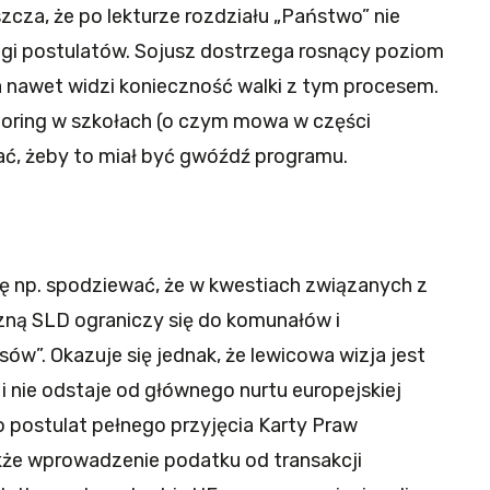
szcza, że po lekturze rozdziału „Państwo” nie
agi postulatów. Sojusz dostrzega rosnący poziom
, a nawet widzi konieczność walki z tym procesem.
oring w szkołach (o czym mowa w części
ać, żeby to miał być gwóźdź programu.
 się np. spodziewać, że w kwestiach związanych z
czną SLD ograniczy się do komunałów i
w”. Okazuje się jednak, że lewicowa wizja jest
 nie odstaje od głównego nurtu europejskiej
o postulat pełnego przyjęcia Karty Praw
że wprowadzenie podatku od transakcji