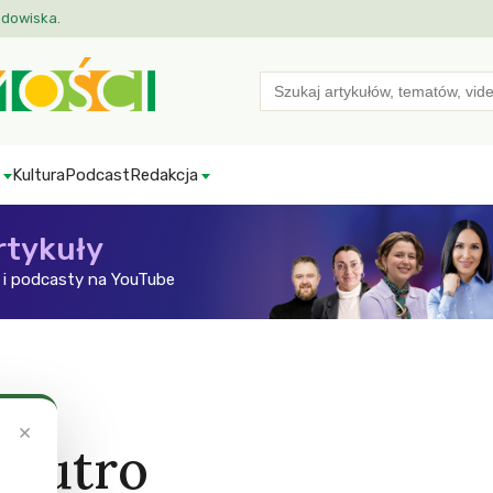
odowiska.
Search
for:
Kultura
Podcast
Redakcja
rtykuły
i podcasty na YouTube
×
 jutro