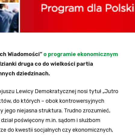
nych Wiadomości”
o programie ekonomicznym
dzianki druga co do wielkości partia
nnych dziedzinach.
juszu Lewicy Demokratycznej nosi tytuł „Jutro
któw, do których – obok kontrowersyjnych
 jego niejasna struktura. Trudno zrozumieć,
dział poświęcony m.in. sądom i służbom
ze do kwestii socjalnych czy ekonomicznych,