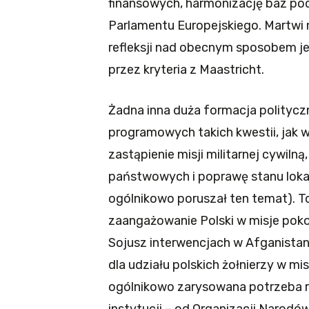
finansowych, harmonizację baz po
Parlamentu Europejskiego. Martwi 
refleksji nad obecnym sposobem 
przez kryteria z Maastricht.
Żadna inna duża formacja polityc
programowych takich kwestii, jak w
zastąpienie misji militarnej cywiln
państwowych i poprawę stanu lokal
ogólnikowo poruszał ten temat). T
zaangażowanie Polski w misje pok
Sojusz interwencjach w Afganistani
dla udziału polskich żołnierzy w m
ogólnikowo zarysowana potrzeba