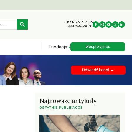
Search Button
e-ISSN 2657-9596
ISSN 2657-9030
Fundacja
Wesprzyj nas
Odwiedź kanał →
Najnowsze artykuły
OSTATNIE PUBLIKACJE