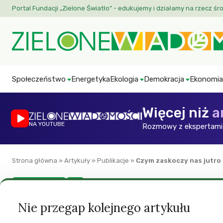
Portal Fundacji „Zielone Światło” - edukujemy i działamy na rzecz śr
Społeczeństwo
Energetyka
Ekologia
Demokracja
Ekonomia
Więcej niż
a
NA YOUTUBE
Rozmowy z ekspertami 
Strona główna
»
Artykuły
»
Publikacje
»
Czym zaskoczy nas jutro
Polityka krajowa
ZW
Czym zaskoczy nas
Nie przegap kolejnego artykułu