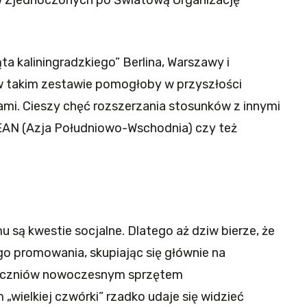
ów Zjednoczonych po Światową Organizację
ta kaliningradzkiego” Berlina, Warszawy i
w takim zestawie pomogłoby w przyszłości
ami. Cieszy chęć rozszerzania stosunków z innymi
ASEAN (Azja Południowo-Wschodnia) czy też
ą kwestie socjalne. Dlatego aż dziw bierze, że
ego promowania, skupiając się głównie na
i uczniów nowoczesnym sprzętem
wielkiej czwórki” rzadko udaje się widzieć