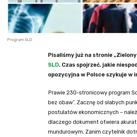
Program SLD
Pisaliśmy już na stronie „Zielo
SLD
. Czas spojrzeć, jakie niespo
opozycyjna w Polsce szykuje w i
Prawie 230-stronicowy program So
bez obaw”. Zacznę od słabych pun
postulatów ekonomicznych – należy
dlaczego dokument otwiera akurat 
mundurowym. Zanim czytelnik dotr