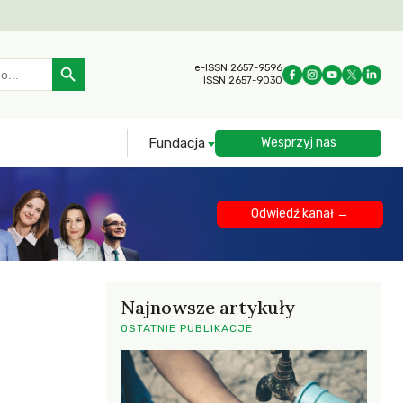
Search Button
e-ISSN 2657-9596
ISSN 2657-9030
Fundacja
Wesprzyj nas
Odwiedź kanał →
Najnowsze artykuły
OSTATNIE PUBLIKACJE