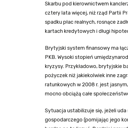
Skarbu pod kierownictwem kanclerz
cztery lata więcej, niż rząd Partii 
spadku płac realnych, rosnące zad
kartach kredytowych i długi hipotec
Brytyjski system finansowy ma łą
PKB. Wysoki stopień umiędzynarod
kryzysy. Przykładowo, brytyjskie b
pożyczek niż jakiekolwiek inne zag
ratunkowych w 2008 r. jest jasny
mocno obciążą całe społeczeństw
Sytuacja ustabilizuje się, jeżeli u
gospodarczego (pomijając jego kon