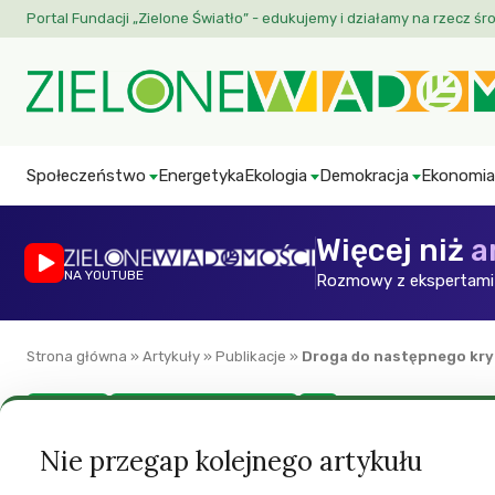
Portal Fundacji „Zielone Światło” - edukujemy i działamy na rzecz śr
Społeczeństwo
Energetyka
Ekologia
Demokracja
Ekonomia
Więcej niż
a
NA YOUTUBE
Rozmowy z ekspertami 
Strona główna
»
Artykuły
»
Publikacje
»
Droga do następnego kr
Ekonomia
New Economics Foundation
ZW
Droga do następn
Nie przegap kolejnego artykułu