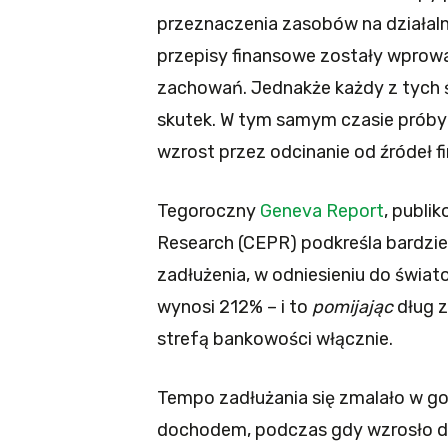
przeznaczenia zasobów na działal
przepisy finansowe zostały wprow
zachowań. Jednakże każdy z tych 
skutek. W tym samym czasie próby 
wzrost przez odcinanie od źródeł f
Tegoroczny
Geneva Report
, publi
Research (CEPR) podkreśla bardzie
zadłużenia, w odniesieniu do świa
wynosi 212% – i to
pomijając
dług z
strefą bankowości włącznie.
Tempo zadłużania się zmalało w g
dochodem, podczas gdy wzrosło dra