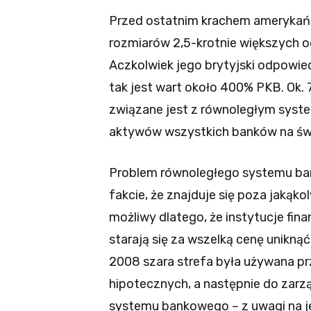
Przed ostatnim krachem amerykańs
rozmiarów 2,5-krotnie większych
Aczkolwiek jego brytyjski odpowied
tak jest wart około 400% PKB. Ok.
związane jest z równoległym sys
aktywów wszystkich banków na świ
Problem równoległego systemu ban
fakcie, że znajduje się poza jakąko
możliwy dlatego, że instytucje fin
starają się za wszelką cenę unikną
2008 szara strefa była używana pr
hipotecznych, a następnie do zarz
systemu bankowego – z uwagi na 