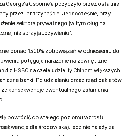
a George’a Osborne’a pożyczyło przez ostatnie
Pracy przez lat trzynaście. Jednocześnie, przy
łużenie sektora prywatnego (w tym dług na
zne) nie sprzyja „ożywieniu”.
cznie ponad 1300% zobowiązań w odniesieniu do
owienia potęguje narażenie na zewnętrzne
anki z HSBC na czele udzieliły Chinom większych
raniczne banki. Po udzieleniu przez rząd pakietów
m, że konsekwencje ewentualnego załamania
o.
da się powrócić do stałego poziomu wzrostu
sekwencje dla środowiska), lecz nie należy za