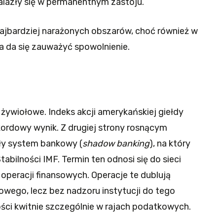
alazły się w permanentnym zastoju.
najbardziej narażonych obszarów, choć również w
ja da się zauważyć spowolnienie.
żywiołowe. Indeks akcji amerykańskiej giełdy
ordowy wynik. Z drugiej strony rosnącym
ły system bankowy (
shadow banking
), na który
abilności IMF. Termin ten odnosi się do sieci
peracji finansowych. Operacje te dublują
owego, lecz bez nadzoru instytucji do tego
ci kwitnie szczególnie w rajach podatkowych.