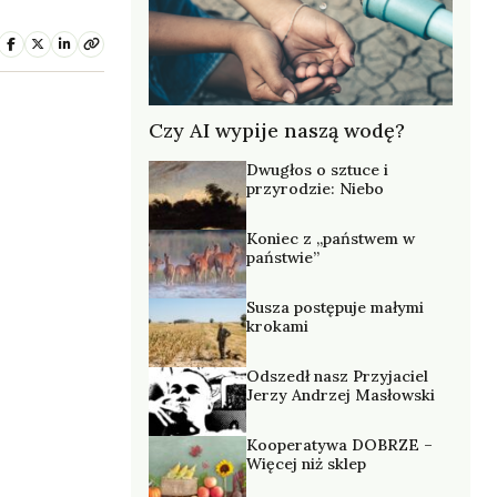
Czy AI wypije naszą wodę?
Dwugłos o sztuce i
przyrodzie: Niebo
Koniec z „państwem w
państwie”
Susza postępuje małymi
krokami
Odszedł nasz Przyjaciel
Jerzy Andrzej Masłowski
Kooperatywa DOBRZE –
Więcej niż sklep