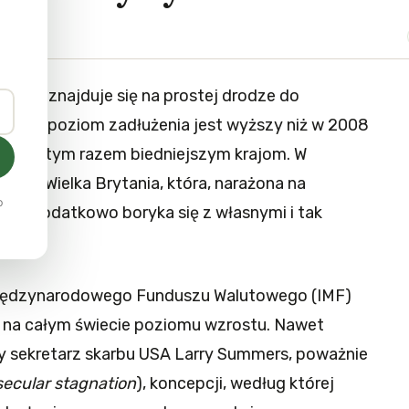
 świat znajduje się na prostej drodze do
obalny poziom zadłużenia jest wyższy niż w 2008
rzypada tym razem biedniejszym krajom. W
wnież Wielka Brytania, która, narażona na
o
ata, dodatkowo boryka się z własnymi i tak
ymi.
ędzynarodowego Funduszu Walutowego (IMF)
 na całym świecie poziomu wzrostu. Nawet
y sekretarz skarbu USA Larry Summers, poważnie
secular stagnation
), koncepcji, według której