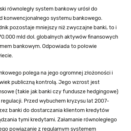
ki równoległy system bankowy urósł do
 od konwencjonalnego systemu bankowego.
nik pozostaje mniejszy niż zwyczajne banki, to i
 70.000 mld dol. globalnych aktywów finansowych
temem bankowym. Odpowiada to połowie
ecie.
kowego polega na jego ogromnej złożoności i
lwiek publiczną kontrolą. Jego wzrost jest
ansowe (takie jak banki czy fundusze hedgingowe)
ć regulacji. Przed wybuchem kryzysu lat 2007-
zez banki do dostarczania klientom kredytów
ądzania tymi kredytami. Załamanie równoległego
jego powiązanie z regularnym systemem