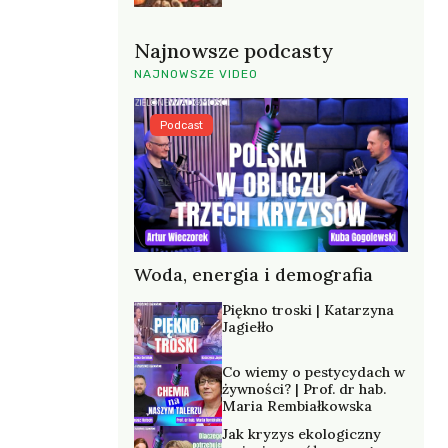
Najnowsze podcasty
NAJNOWSZE VIDEO
Podcast
Woda, energia i demografia
Piękno troski | Katarzyna
Jagiełło
Co wiemy o pestycydach w
żywności? | Prof. dr hab.
Maria Rembiałkowska
Jak kryzys ekologiczny