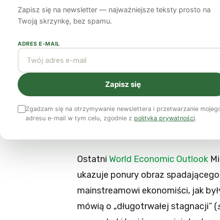
Zapisz się na newsletter — najważniejsze teksty prosto na
James Meadway
8 grudnia 2014
6 min czytania
Twoją skrzynkę, bez spamu.
ADRES E-MAIL
Najnowsze doniesienia wskazują, iż
kolejnego kryzysu finansowego. Gl
r., przy czym pozycja „liderów” p
Zapisz się
niebezpieczeństwie znajduje się ró
Zgadzam się na otrzymywanie newslettera i przetwarzanie mojeg
zawirowania dotykające resztę świ
adresu e-mail w tym celu, zgodnie z
polityką prywatności
.
poważnymi problemami wewnętrzn
Ostatni
World Economic Outlook
Mi
ukazuje ponury obraz spadającego
mainstreamowi ekonomiści, jak był
mówią o „długotrwałej stagnacji” (