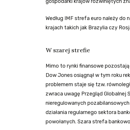
gospodarki krajów rozwiniętych zn
Według IMF strefa euro należy do 
krajach takich jak Brazylia czy Ros
W szarej strefie
Mimo to rynki finansowe pozostają 
Dow Jones osiągnął w tym roku rek
problemem staje się tzw. równoleg
zwraca uwagę Przegląd Globalnej St
nieregulowanych pozabilansowych o
działania regularnego sektora bank
powołanych. Szara strefa bankowoś