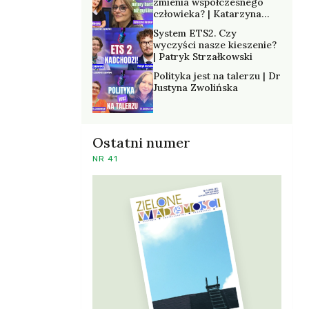
zmienia współczesnego
człowieka? | Katarzyna
Kurska-Wilk
System ETS2. Czy
wyczyści nasze kieszenie?
| Patryk Strzałkowski
Polityka jest na talerzu | Dr
Justyna Zwolińska
Ostatni numer
NR 41