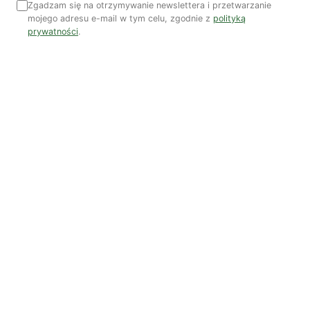
Najnowsze artykuły
Zgadzam się na otrzymywanie newslettera i przetwarzanie
mojego adresu e-mail w tym celu, zgodnie z
polityką
OSTATNIE PUBLIKACJE
prywatności
.
Czy AI wypije naszą wodę?
Dwugłos o sztuce i przyrodzie: Niebo
Koniec z „państwem w państwie”
Susza postępuje małymi krokami