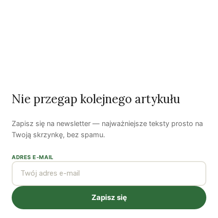
zabezpieczeń społecznych – i to na globalną skalę.
Autorzy
Nie przegap kolejnego artykułu
Bartłomiej Kozek
Zapisz się na newsletter — najważniejsze teksty prosto na
Twoją skrzynkę, bez spamu.
Bartłomiej Kozek jest publicystą Zielonych Wiadomości. Jego
główne zainteresowania to zielona gospodarka, polityka
ADRES E-MAIL
społeczna oraz miejska. Twitter:
@BartlomiejKozek
.
Zobacz wszystkie artykuły autora →
Zapisz się