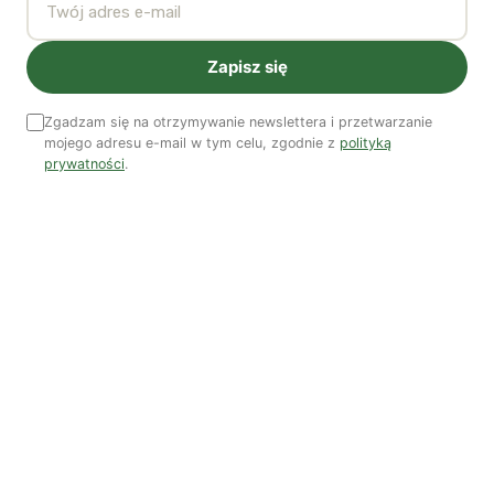
rolników i ich rodzin. Gdyby rozciągnąć KRUS na
wszystkich ubezpieczonych, wysokość emerytury
Zapisz się
byłaby zbliżona dla wszystkich, choć głodowa, ale
pamiętajmy, że przecież osoby zamożne mają jeszcze
Zgadzam się na otrzymywanie newslettera i przetwarzanie
rozmaite oszczędności… Sam pomysłodawca nie widzi
mojego adresu e-mail w tym celu, zgodnie z
polityką
jednak w tym problemu, twierdzi, że emerytura ma
prywatności
.
uchronić przed śmiercią głodową lub pod mostem, a nie
gwarantować bezpieczną starość.
W stronę autentycznej reformy
Propozycja Gwiazdowskiego, o ironio, może służyć
jednak jako punkt wyjścia do wypracowania bardziej
sprawiedliwego społecznie systemu emerytalnego niż
obecny. Emerytura obywatelska, finansowana z bardziej
progresywnych niż obecnie podatków, a nie składek,