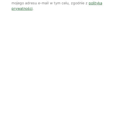
mojego adresu e-mail w tym celu, zgodnie z
polityką
prywatności
.
Autorzy
Benoît Lechat
Benoît Lechat (1960-2015) był belgijskim dziennikarzem i
działaczem ekologicznym, pierwszym redaktorem naczelnym
„Green European Journal”.
Zobacz wszystkie artykuły autora →
Najnowsze artykuły
OSTATNIE PUBLIKACJE