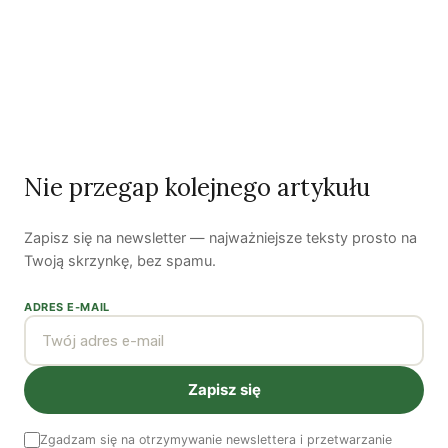
Nie przegap kolejnego artykułu
Zapisz się na newsletter — najważniejsze teksty prosto na
Twoją skrzynkę, bez spamu.
ADRES E-MAIL
Zapisz się
Artykuł
„For a Green reconquest of equality”
ukazał się
w „Green European Journal”. Przeł. Bartłomiej Kozek.
Zgadzam się na otrzymywanie newslettera i przetwarzanie