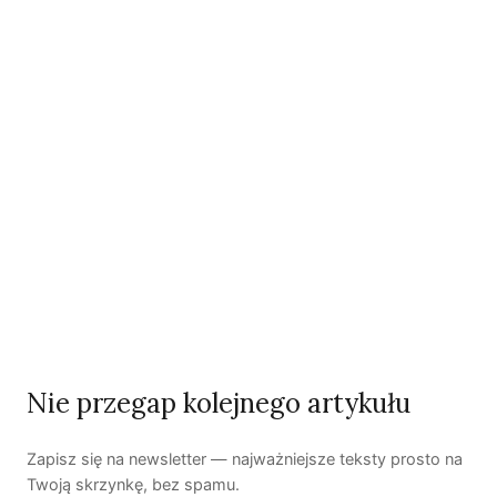
Czy AI wypije naszą wodę?
Dwugłos o sztuce i przyrodzie: Niebo
Koniec z „państwem w państwie”
Susza postępuje małymi krokami
Nie przegap kolejnego artykułu
Odszedł nasz Przyjaciel Jerzy Andrzej Masłowski
Kooperatywa DOBRZE – Więcej niż sklep
Zapisz się na newsletter — najważniejsze teksty prosto na
Twoją skrzynkę, bez spamu.