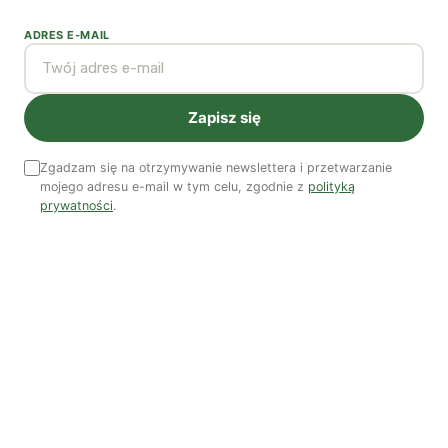
ADRES E-MAIL
Najnowsze podcasty
NAJNOWSZE VIDEO
Zapisz się
Podcast
Zgadzam się na otrzymywanie newslettera i przetwarzanie
mojego adresu e-mail w tym celu, zgodnie z
polityką
prywatności
.
Woda, energia i demografia
Piękno troski | Katarzyna Jagiełło
Co wiemy o pestycydach w żywności? | Prof. dr
hab. Maria Rembiałkowska