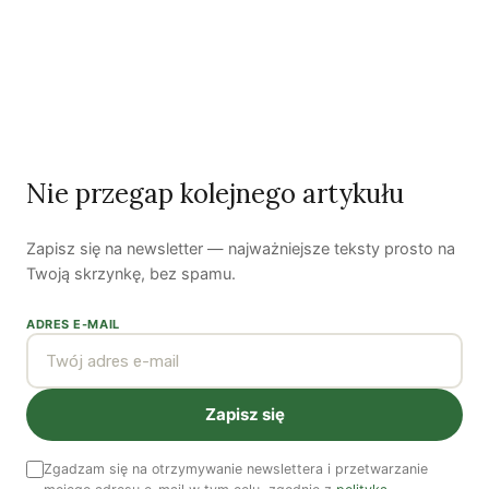
Nie przegap kolejnego artykułu
Zapisz się na newsletter — najważniejsze teksty prosto na
Czy AI wypije naszą wodę?
Twoją skrzynkę, bez spamu.
Dwugłos o sztuce i przyrodzie: Niebo
ADRES E-MAIL
Koniec z „państwem w państwie”
Zapisz się
Susza postępuje małymi krokami
Zgadzam się na otrzymywanie newslettera i przetwarzanie
Odszedł nasz Przyjaciel Jerzy Andrzej Masłowski