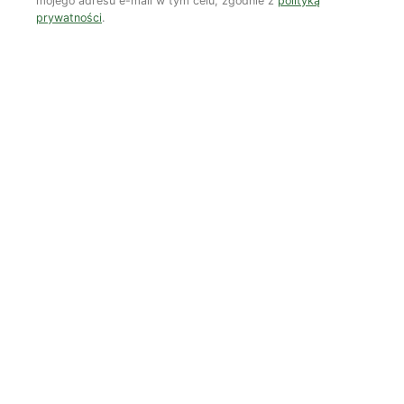
mojego adresu e-mail w tym celu, zgodnie z
polityką
prywatności
.
Kooperatywa DOBRZE – Więcej niż sklep
Najnowsze podcasty
NAJNOWSZE VIDEO
Podcast
Woda, energia i demografia
Piękno troski | Katarzyna Jagiełło