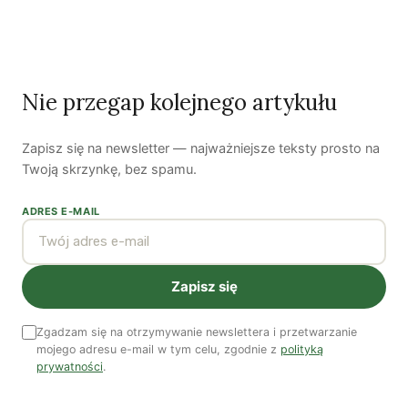
Bartłomiej Kozek
Nie przegap kolejnego artykułu
Bartłomiej Kozek jest publicystą Zielonych Wiadomości. Jego
główne zainteresowania to zielona gospodarka, polityka
Zapisz się na newsletter — najważniejsze teksty prosto na
społeczna oraz miejska. Twitter:
@BartlomiejKozek
.
Twoją skrzynkę, bez spamu.
Zobacz wszystkie artykuły autora →
ADRES E-MAIL
Najnowsze artykuły
OSTATNIE PUBLIKACJE
Zapisz się
Zgadzam się na otrzymywanie newslettera i przetwarzanie
mojego adresu e-mail w tym celu, zgodnie z
polityką
prywatności
.