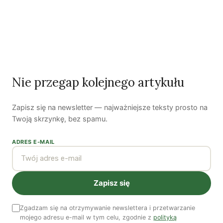
Autorzy
Nie przegap kolejnego artykułu
Bartłomiej Kozek
Zapisz się na newsletter — najważniejsze teksty prosto na
Bartłomiej Kozek jest publicystą Zielonych Wiadomości. Jego
Twoją skrzynkę, bez spamu.
główne zainteresowania to zielona gospodarka, polityka
społeczna oraz miejska. Twitter:
@BartlomiejKozek
.
ADRES E-MAIL
Zobacz wszystkie artykuły autora →
Zapisz się
Najnowsze artykuły
OSTATNIE PUBLIKACJE
Zgadzam się na otrzymywanie newslettera i przetwarzanie
mojego adresu e-mail w tym celu, zgodnie z
polityką