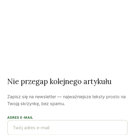
Kuba Gogolewski
Artur Wieczorek
Natalia Rudzka
Dominika Kieruzel
Monika Kostera
Redakcja
Nie przegap kolejnego artykułu
Wspieraj niezależne media
TWOJE WSPARCIE MA ZNACZENIE
Zapisz się na newsletter — najważniejsze teksty prosto na
Pomóż nam tworzyć rzetelne treści i rozwijać
Twoją skrzynkę, bez spamu.
portal. Dzięki Tobie możemy publikować rzetelne
treści i rozwijać niezależne medium.
ADRES E-MAIL
Wesprzyj nas →