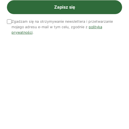
Zapisz się
Zgadzam się na otrzymywanie newslettera i przetwarzanie
mojego adresu e-mail w tym celu, zgodnie z
polityką
Czytaj także
Więcej artykułów →
prywatności
.
Klimat
Czy AI wypije naszą wodę?
Polska należy do krajów Europy o najmniejszych zasobach
wody na mieszkańca. Każdego lata obserwujemy
wysychające rzeki, obniżający się poziom wód gruntowych i