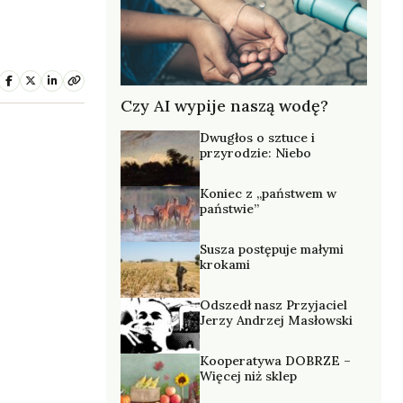
Czy AI wypije naszą wodę?
Dwugłos o sztuce i
przyrodzie: Niebo
Koniec z „państwem w
państwie”
Susza postępuje małymi
krokami
Odszedł nasz Przyjaciel
Jerzy Andrzej Masłowski
Kooperatywa DOBRZE –
Więcej niż sklep