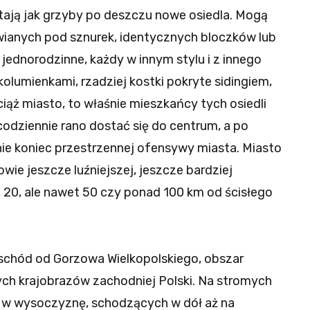
astają jak grzyby po deszczu nowe osiedla. Mogą
wianych pod sznurek, identycznych bloczków lub
 jednorodzinne, każdy w innym stylu i z innego
 kolumienkami, rzadziej kostki pokryte sidingiem,
wciąż miasto, to właśnie mieszkańcy tych osiedli
odziennie rano dostać się do centrum, a po
nie koniec przestrzennej ofensywy miasta. Miasto
owie jeszcze luźniejszej, jeszcze bardziej
0, 20, ale nawet 50 czy ponad 100 km od ścisłego
wschód od Gorzowa Wielkopolskiego, obszar
ych krajobrazów zachodniej Polski. Na stromych
 w wysoczyznę, schodzących w dół aż na