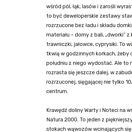
wśród pól, łąk, lasów i zarośli wyr
to być deweloperskie zestawy sta
rozrzucone bez ładu i składu domki
materiału – domy z bali, „dworki” z
trawniczki, jałowce, cyprysiki. To 
tkwią w godzinnych korkach, żeby c
południu z niego wydostać. Ale to 
rozrasta się jeszcze dalej, w zabud
rozrzuconej, sięgającej nie tylko 1
centrum.
Krawędź doliny Warty i Noteci na 
Natura 2000. To jeden z piękniejsz
stokach wąwozów wcinających się