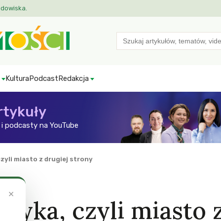
odowiska.
Search
for:
Kultura
Podcast
Redakcja
rtykuły
i podcasty na YouTube
zyli miasto z drugiej strony
×
zyka, czyli miasto 