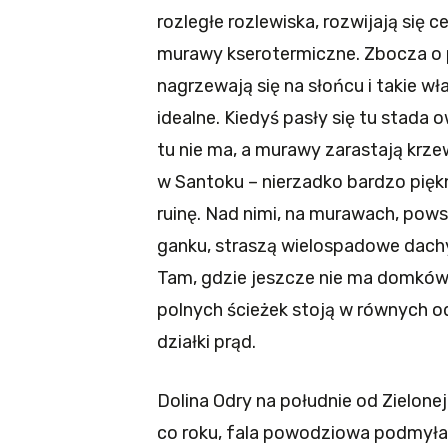
rozległe rozlewiska, rozwijają się
murawy kserotermiczne. Zbocza o p
nagrzewają się na słońcu i takie w
idealne. Kiedyś pasły się tu stada o
tu nie ma, a murawy zarastają kr
w Santoku – nierzadko bardzo pięk
ruinę. Nad nimi, na murawach, pow
ganku, straszą wielospadowe dachy 
Tam, gdzie jeszcze nie ma domków,
polnych ścieżek stoją w równych o
działki prąd.
Dolina Odry na południe od Zielon
co roku, fala powodziowa podmyła n