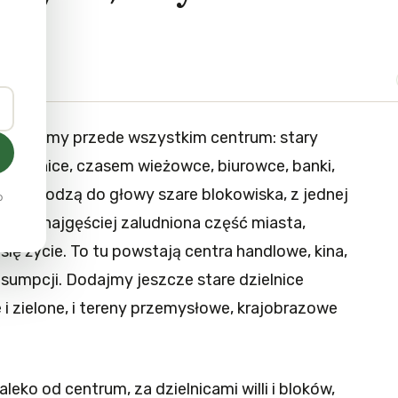
zami mamy przede wszystkim centrum: stary
, kamienice, czasem wieżowce, biurowce, banki,
i przychodzą do głowy szare blokowiska, z jednej
o
giej – najgęściej zaludniona część miasta,
się życie. To tu powstają centra handlowe, kina,
sumpcji. Dodajmy jeszcze stare dzielnice
i zielone, i tereny przemysłowe, krajobrazowe
leko od centrum, za dzielnicami willi i bloków,