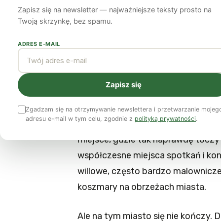
drugiej strony
Zapisz się na newsletter — najważniejsze teksty prosto na
Twoją skrzynkę, bez spamu.
Marta Jermaczek-Sitak
17 kwietnia 2012
6 min czytania
ADRES E-MAIL
Kiedy myślimy „miasto”, przed oc
Zapisz się
rynek, zabytkowe uliczki i budynki
sklepy, teatry. W drugiej kolejnośc
Zgadzam się na otrzymywanie newslettera i przetwarzanie mojeg
adresu e-mail w tym celu, zgodnie z
polityką prywatności
.
strony symbol minionej epoki, z dru
miejsce, gdzie tak naprawdę toczy 
współczesne miejsca spotkań i kon
willowe, często bardzo malownicze 
koszmary na obrzeżach miasta.
Ale na tym miasto się nie kończy. Da