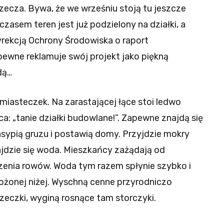
ecza. Bywa, że we wrześniu stoją tu jeszcze
zasem teren jest już podzielony na działki, a
yrekcją Ochrony Środowiska o raport
pewne reklamuje swój projekt jako piękną
dą…
 miasteczek. Na zarastającej łące stoi ledwo
a: „tanie działki budowlane!”. Zapewne znajdą się
 nasypią gruzu i postawią domy. Przyjdzie mokry
jdzie się woda. Mieszkańcy zażądają od
zenia rowów. Woda tym razem spłynie szybko i
łożonej niżej. Wyschną cenne przyrodniczo
 rzeczki, wyginą rosnące tam storczyki.