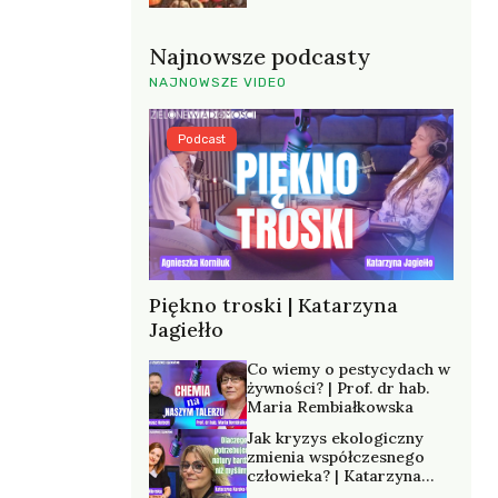
Najnowsze podcasty
NAJNOWSZE VIDEO
Podcast
Piękno troski | Katarzyna
Jagiełło
Co wiemy o pestycydach w
żywności? | Prof. dr hab.
Maria Rembiałkowska
Jak kryzys ekologiczny
zmienia współczesnego
człowieka? | Katarzyna
Kurska-Wilk