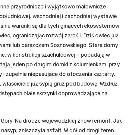
 cenne przyrodniczo i wyjątkowo malownicze
ołudniowej, wschodniej i zachodniej wystawie
łaśnie warunki są dla tych ginących ekosystemów
wiec, ograniczając rozwój zarośli. Dziś owiec już
zewami lub barszczem Sosnowskiego. Stare domy
ne, w konstrukcji szachulcowej – popadają w
stają jeden po drugim domki z kolumienkami przy
i zupełnie niepasujące do otoczenia kształty.
 właściciele już sypią gruz pod budowę. Wzdłuż
dstępach białe skrzynki doprowadzające na
ej Góry. Na drodze wojewódzkiej znów remont. Jak
asyp, zniszczyła asfalt. W dół od drogi teren