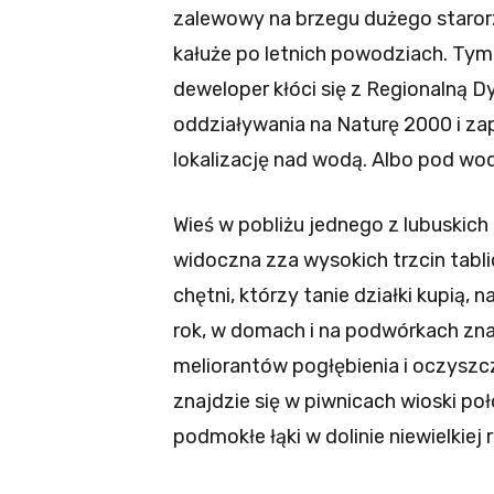
zalewowy na brzegu dużego starorz
kałuże po letnich powodziach. Tymc
deweloper kłóci się z Regionalną D
oddziaływania na Naturę 2000 i za
lokalizację nad wodą. Albo pod wo
Wieś w pobliżu jednego z lubuskich
widoczna zza wysokich trzcin tablic
chętni, którzy tanie działki kupią,
rok, w domach i na podwórkach zna
meliorantów pogłębienia i oczyszc
znajdzie się w piwnicach wioski po
podmokłe łąki w dolinie niewielkiej