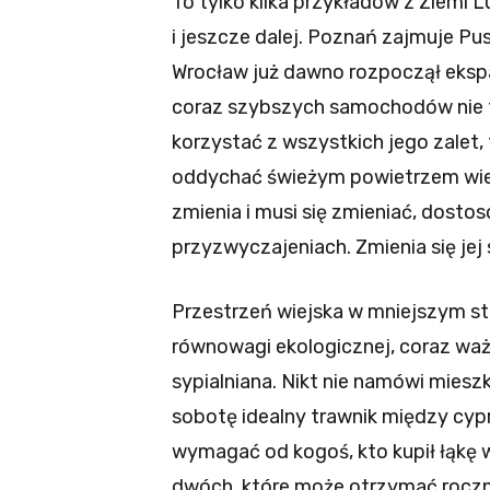
To tylko kilka przykładów z Ziemi 
i jeszcze dalej. Poznań zajmuje Pu
Wrocław już dawno rozpoczął ekspa
coraz szybszych samochodów nie t
korzystać z wszystkich jego zalet, 
oddychać świeżym powietrzem wiejsk
zmienia i musi się zmieniać, dostos
przyzwyczajeniach. Zmienia się jej 
Przestrzeń wiejska w mniejszym st
równowagi ekologicznej, coraz ważn
sypialniana. Nikt nie namówi mies
sobotę idealny trawnik między cypr
wymagać od kogoś, kto kupił łąkę w
dwóch, które może otrzymać roczn