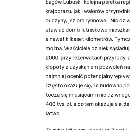
Łagów Lubuski, kolejna perełka re
krajobrazu, jak i walorów przyrod
buczyny, jeziora rynnowe… Nic dziw
stawiać domki letniskowe mieszkań
a nawet kilkaset kilometrów. Tymc
można. Właściciele działek sąsiadu
2000, przy rezerwatach przyrody, 
kłopoty z uzyskaniem pozwoleń na
najmniej ocenić potencjalny wpływ 
Często okazuje się, że budować po 
toczą się miesiącami i nic dziwnego 
400 tys. zł, a potem okazuje się, ż
łatwo.