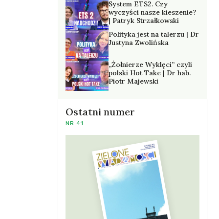
System ETS2. Czy
wyczyści nasze kieszenie?
| Patryk Strzałkowski
Polityka jest na talerzu | Dr
Justyna Zwolińska
„Żołnierze Wyklęci” czyli
polski Hot Take | Dr hab.
Piotr Majewski
Ostatni numer
NR 41