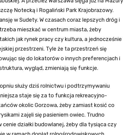
Lubuskiej. A przecież Warszawa sięga już na Mazury
szczę Notecką i Rogaliński Park Krajobrazowy.
nsję w Sudety. W czasach coraz lepszych dróg i
rzeba mieszkać w centrum miasta, żeby
takich jak rynek pracy czy kultura, a jednocześnie
iej przestrzeni. Tyle że ta przestrzeń się
owując się do lokatorów o innych preferencjach i
struktura, wygląd, zmieniają się funkcje.
opniu służy dziś rolnictwu i podtrzymywaniu
iejsza staje się za to funkcja rekreacyjno-
zkańców okolic Gorzowa, żeby zamiast kosić co
ysikami zajęli się pasieniem owiec. Trudno
 cenie działki budowlanej, żeby dla tysiąca czy
ie w ramach dopłat rolnośrodowiskowych,