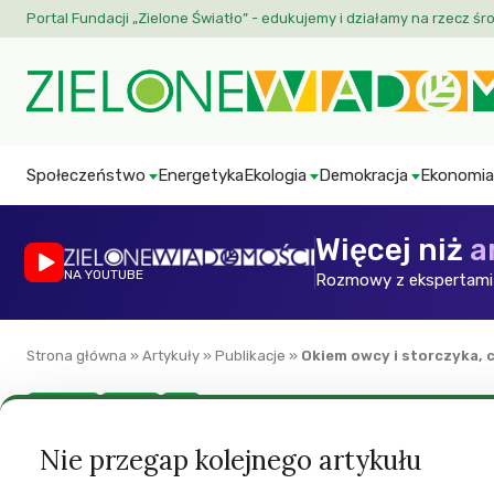
Portal Fundacji „Zielone Światło” - edukujemy i działamy na rzecz śr
Społeczeństwo
Energetyka
Ekologia
Demokracja
Ekonomia
Więcej niż
a
NA YOUTUBE
Rozmowy z ekspertami 
Strona główna
»
Artykuły
»
Publikacje
»
Okiem owcy i storczyka, c
Ekologia
Miasto
ZW
Okiem owcy i storc
Nie przegap kolejnego artykułu