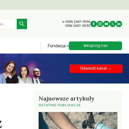
Search Button
e-ISSN 2657-9596
ISSN 2657-9030
Fundacja
Wesprzyj nas
Odwiedź kanał →
Najnowsze artykuły
OSTATNIE PUBLIKACJE
z