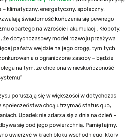
 – klimatyczny, energetyczny, społeczny,
yzwalają świadomość kończenia się pewnego
mu opartego na wzroście i akumulacji. Kłopoty,
ją, że dotychczasowy model rozwoju przeżywa
ięcej państw wejdzie na jego drogę, tym tych
onkurowania o ograniczone zasoby – będzie
 polega na tym, że chce ona w nieskończoność
systemu”.
zysu poruszają się w większości w dotychczas
 społeczeństwa chcą utrzymać status quo,
niach. Upadek nie zdarza się z dnia na dzień –
dbywa się pod jego powierzchnią. Pamiętajmy,
wno uwierzyć w krach bloku wschodniego, który