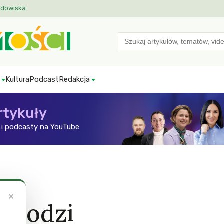
odowiska.
Search
for:
Kultura
Podcast
Redakcja
rtykuły
i podcasty na YouTube
×
chodzi