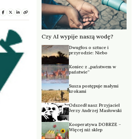
Czy AI wypije naszą wodę?
Dwugłos o sztuce i
przyrodzie: Niebo
Koniec z „państwem w
państwie”
Susza postępuje małymi
krokami
Odszedł nasz Przyjaciel
Jerzy Andrzej Masłowski
Kooperatywa DOBRZE –
Więcej niż sklep