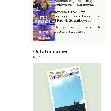
zmienia współczesnego
człowieka? | Katarzyna
Kurska-Wilk
System ETS2. Czy
wyczyści nasze kieszenie?
| Patryk Strzałkowski
Polityka jest na talerzu | Dr
Justyna Zwolińska
Ostatni numer
NR 41