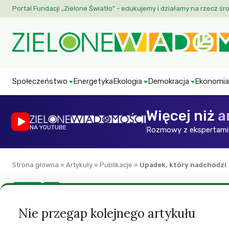
Portal Fundacji „Zielone Światło” - edukujemy i działamy na rzecz śr
Społeczeństwo
Energetyka
Ekologia
Demokracja
Ekonomia
Więcej niż
a
NA YOUTUBE
Rozmowy z ekspertami 
Strona główna
»
Artykuły
»
Publikacje
»
Upadek, który nadchodzi
Kultura
ZW
Upadek, który nad
Nie przegap kolejnego artykułu