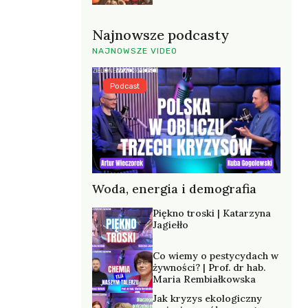
Najnowsze podcasty
NAJNOWSZE VIDEO
Podcast
Woda, energia i demografia
Piękno troski | Katarzyna
Jagiełło
Co wiemy o pestycydach w
żywności? | Prof. dr hab.
Maria Rembiałkowska
Jak kryzys ekologiczny