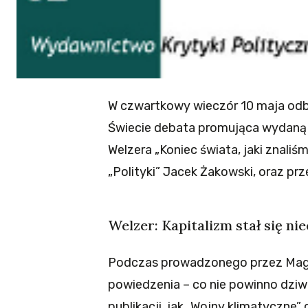
W czwartkowy wieczór 10 maja od
Świecie debata promująca wydaną p
Welzera „Koniec świata, jaki znaliś
„Polityki” Jacek Żakowski, oraz p
Welzer: Kapitalizm stał się n
Podczas prowadzonego przez Magd
powiedzenia – co nie powinno dziw
publikacji, jak „Wojny klimatyczne”