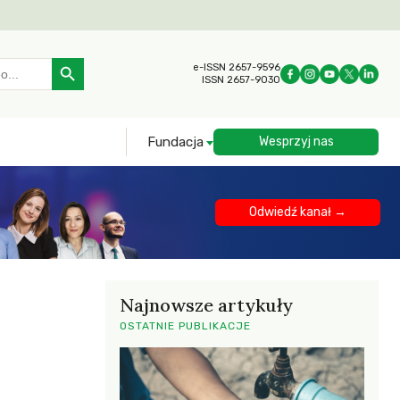
Search Button
e-ISSN 2657-9596
ISSN 2657-9030
Fundacja
Wesprzyj nas
Odwiedź kanał →
Najnowsze artykuły
OSTATNIE PUBLIKACJE