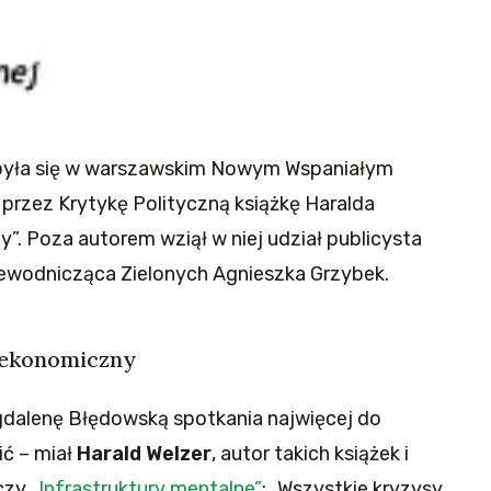
była się w warszawskim Nowym Wspaniałym
rzez Krytykę Polityczną książkę Haralda
my”. Poza autorem wziął w niej udział publicysta
rzewodnicząca Zielonych Agnieszka Grzybek.
ieekonomiczny
alenę Błędowską spotkania najwięcej do
ić – miał
Harald Welzer
, autor takich książek i
 czy
„Infrastruktury mentalne”
: „Wszystkie kryzysy,