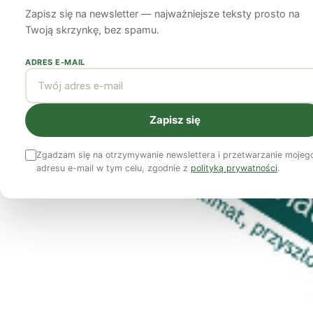
Zapisz się na newsletter — najważniejsze teksty prosto na
Bartłomiej Kozek
8 czerwca 2012
6 min czytania
Twoją skrzynkę, bez spamu.
ADRES E-MAIL
Zapisz się
Zgadzam się na otrzymywanie newslettera i przetwarzanie mojeg
adresu e-mail w tym celu, zgodnie z
polityką prywatności
.