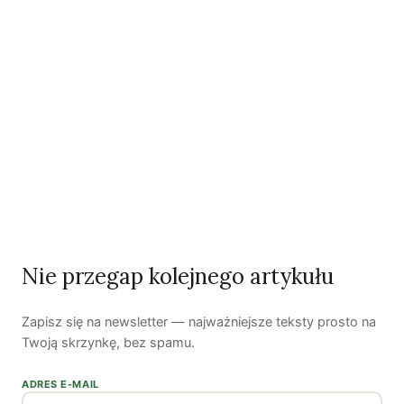
organizacjom młodzieżowym, co doprowadziło do
wielomiesięcznego paraliżu partii.
Warto sprawdzić, czy do pracy w roju się nadajemy.
Nie przegap kolejnego artykułu
Zapisz się na newsletter — najważniejsze teksty prosto na
Twoją skrzynkę, bez spamu.
ADRES E-MAIL