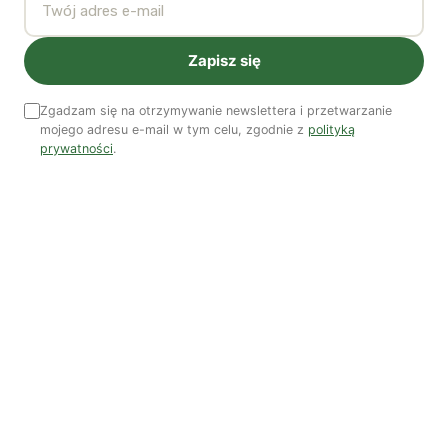
Zapisz się
Zgadzam się na otrzymywanie newslettera i przetwarzanie
mojego adresu e-mail w tym celu, zgodnie z
polityką
prywatności
.
Rick Falkvinge,
Swarmwise. The Tactical Manual to
Changing the World
, 306 s.