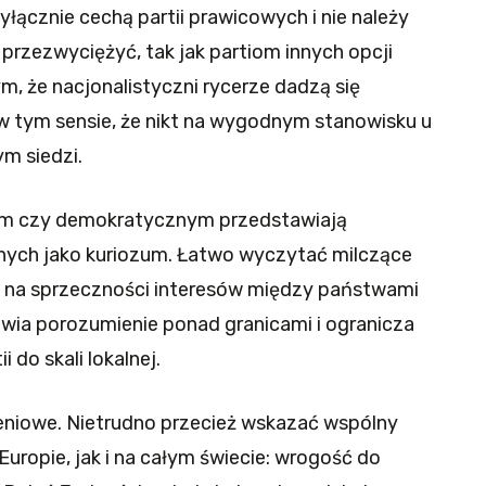
yłącznie cechą partii prawicowych i nie należy
j przezwyciężyć, tak jak partiom innych opcji
m, że nacjonalistyczni rycerze dadzą się
 w tym sensie, że nikt na wygodnym stanowisku u
ym siedzi.
nym czy demokratycznym przedstawiają
nych jako kuriozum. Łatwo wyczytać milczące
się na sprzeczności interesów między państwami
ia porozumienie ponad granicami i ogranicza
 do skali lokalnej.
eniowe. Nietrudno przecież wskazać wspólny
ropie, jak i na całym świecie: wrogość do