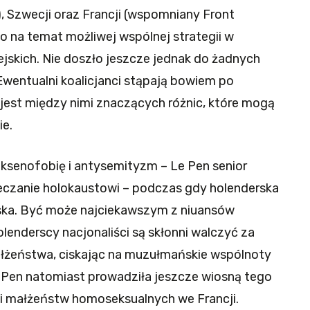
), Szwecji oraz Francji (wspomniany Front
 na temat możliwej wspólnej strategii w
skich. Nie doszło jeszcze jednak do żadnych
Ewentualni koalicjanci stąpają bowiem po
jest między nimi znaczących różnic, które mogą
ie.
ksenofobię i antysemityzm – Le Pen senior
czanie holokaustowi – podczas gdy holenderska
aelska. Być może najciekawszym z niuansów
holenderscy nacjonaliści są skłonni walczyć za
łżeństwa, ciskając na muzułmańskie wspólnoty
 Pen natomiast prowadziła jeszcze wiosną tego
ji małżeństw homoseksualnych we Francji.