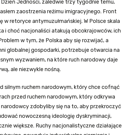
w Dzień Jedności, zaledwie trzy tygodnie temu,
asłem zaostrzenia reżimu imigracyjnego. Front
ię w retoryce antymuzułmańskiej. W Polsce skala
lka i choć nacjonaliści atakują obcokrajowców, ich
Problem w tym, że Polska aby się rozwijać, a
ni globalnej gospodarki, potrzebuje otwarcia na
zesnym wyzwaniem, na które ruch narodowy daje
wą, ale niezwykle nośną.
ed silnym ruchem narodowym, który chce cofnąć
 strach przed ruchem narodowym, który odkrywa
li narodowcy zdobyliby się na to, aby przekroczyć
budować nowoczesną ideologię dyskryminacji,
cznie większe. Ruchy nacjonalistyczne działające