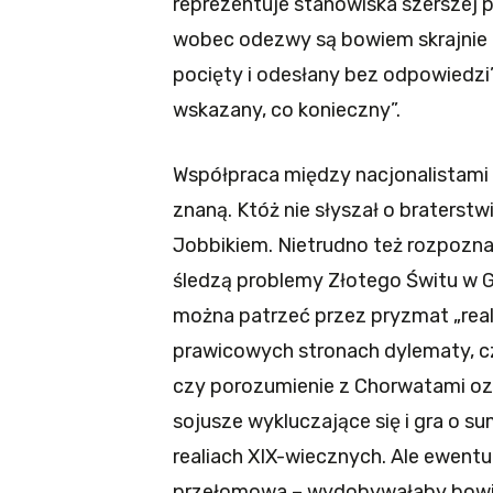
reprezentuje stanowiska szerszej 
wobec odezwy są bowiem skrajnie r
pocięty i odesłany bez odpowiedzi”
wskazany, co konieczny”.
Współpraca między nacjonalistami z
znaną. Któż nie słyszał o braters
Jobbikiem. Nietrudno też rozpozn
śledzą problemy Złotego Świtu w G
można patrzeć przez pryzmat „real
prawicowych stronach dylematy, c
czy porozumienie z Chorwatami oz
sojusze wykluczające się i gra o s
realiach XIX-wiecznych. Ale ewentu
przełomowa – wydobywałaby bowi