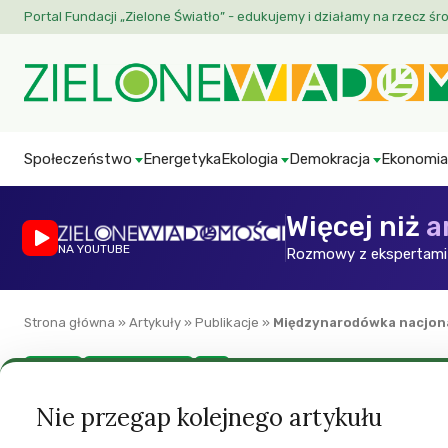
Portal Fundacji „Zielone Światło” - edukujemy i działamy na rzecz śr
Społeczeństwo
Energetyka
Ekologia
Demokracja
Ekonomia
Więcej niż
a
NA YOUTUBE
Rozmowy z ekspertami 
Strona główna
»
Artykuły
»
Publikacje
»
Międzynarodówka nacjon
Kultura
Prawa człowieka
ZW
Międzynarodówka 
Nie przegap kolejnego artykułu