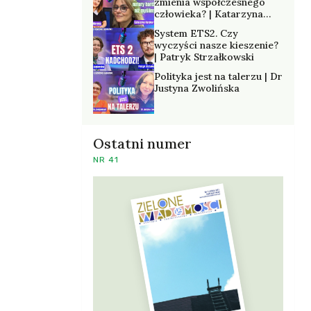
zmienia współczesnego
człowieka? | Katarzyna
Kurska-Wilk
System ETS2. Czy
wyczyści nasze kieszenie?
| Patryk Strzałkowski
Polityka jest na talerzu | Dr
Justyna Zwolińska
Ostatni numer
NR 41