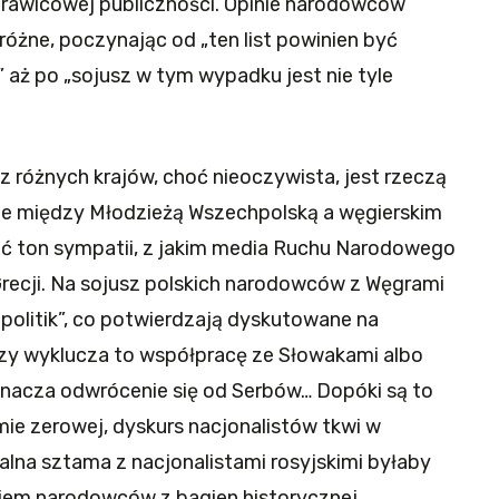
prawicowej publiczności. Opinie narodowców
óżne, poczynając od „ten list powinien być
 aż po „sojusz w tym wypadku jest nie tyle
 różnych krajów, choć nieoczywista, jest rzeczą
twie między Młodzieżą Wszechpolską a węgierskim
ać ton sympatii, z jakim media Ruchu Narodowego
recji. Na sojusz polskich narodowców z Węgrami
politik”, co potwierdzają dyskutowane na
zy wyklucza to współpracę ze Słowakami albo
nacza odwrócenie się od Serbów… Dopóki są to
umie zerowej, dyskurs nacjonalistów tkwi w
alna sztama z nacjonalistami rosyjskimi byłaby
em narodowców z bagien historycznej