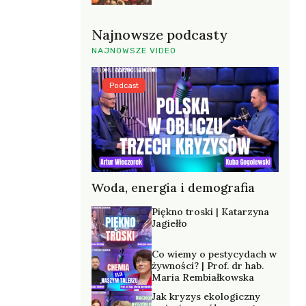
Najnowsze podcasty
NAJNOWSZE VIDEO
Podcast
Woda, energia i demografia
Piękno troski | Katarzyna
Jagiełło
Co wiemy o pestycydach w
żywności? | Prof. dr hab.
Maria Rembiałkowska
Jak kryzys ekologiczny