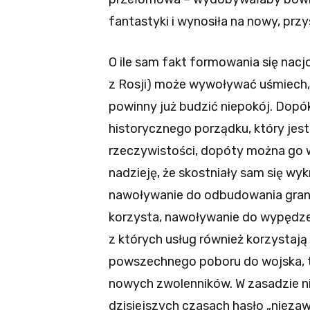
fantastyki i wynosiła na nowy, przy
O ile sam fakt formowania się nacj
z Rosji) może wywoływać uśmiech, 
powinny już budzić niepokój. Dopó
historycznego porządku, który jes
rzeczywistości, dopóty można go 
nadzieję, że skostniały sam się wy
nawoływanie do odbudowania granic
korzysta, nawoływanie do wypędze
z których usług również korzystaj
powszechnego poboru do wojska, t
nowych zwolenników. W zasadzie ni
dzisiejszych czasach hasło „niezaw