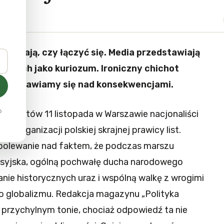
ważają, czy łączyć się. Media przedstawiają
cznych jako kuriozum. Ironiczny chichot
 zastanawiamy się nad konsekwencjami.
o
jonalistów 11 listopada w Warszawie nacjonaliści
ch organizacji polskiej skrajnej prawicy list.
bolewanie nad faktem, że podczas marszu
syjska, ogólną pochwałę ducha narodowego
hanie historycznych uraz i wspólną walkę z wrogimi
go globalizmu. Redakcja magazynu „Polityka
 przychylnym tonie, chociaż odpowiedź ta nie