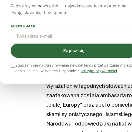
Zapisz się na newsletter — najważniejsze teksty prosto na
Justyna Szambelan
25 listopada 2013
6 min czytania
Twoją skrzynkę, bez spamu.
ADRES E-MAIL
Narodowcy wszystkich krajów roz
współpracę ruchów nacjonalisty
grzęźnie jednak w gardle, kiedy
Zapisz się
Zgadzam się na otrzymywanie newslettera i przetwarzanie mojeg
Kilka dni po ekscesach polskich nac
adresu e-mail w tym celu, zgodnie z
polityką prywatności
.
rosyjscy skierowali do najważniejszy
Wyrażał on w łagodnych słowach u
zaatakowana została ambasada ro
„białej Europy” oraz apel o poniec
siłami syjonistycznego i islamskie
Narodowa” odpowiedziała na list w