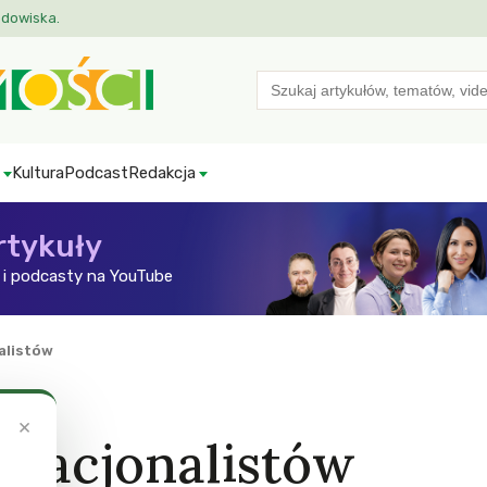
odowiska.
Search
for:
Kultura
Podcast
Redakcja
rtykuły
i podcasty na YouTube
alistów
×
nacjonalistów