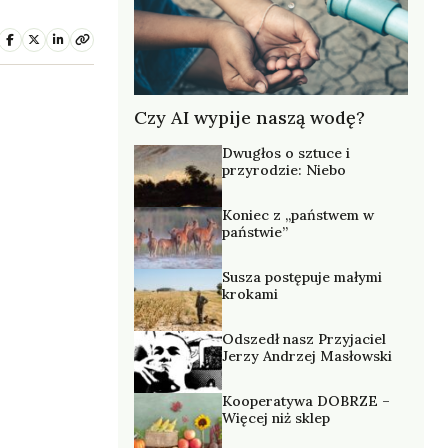
Czy AI wypije naszą wodę?
Dwugłos o sztuce i
przyrodzie: Niebo
Koniec z „państwem w
państwie”
Susza postępuje małymi
krokami
Odszedł nasz Przyjaciel
Jerzy Andrzej Masłowski
Kooperatywa DOBRZE –
Więcej niż sklep