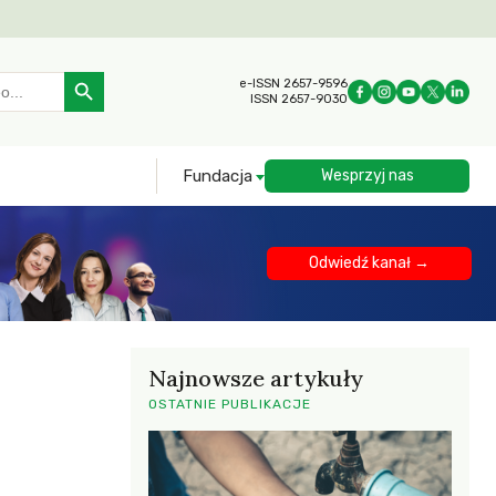
Search Button
e-ISSN 2657-9596
ISSN 2657-9030
Fundacja
Wesprzyj nas
Odwiedź kanał →
Najnowsze artykuły
OSTATNIE PUBLIKACJE