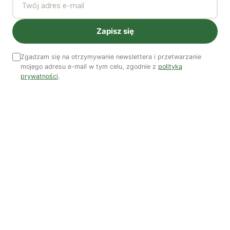
ubolewać, krytykować ją, nawet z nią walczyć, ale nie
zmienia to niczego w naturze człowieka, w dążeniu do
Zapisz się
globalizacji relacji międzyludzkich, w tym, co tworzy
istotę naszego ruchu.
Zgadzam się na otrzymywanie newslettera i przetwarzanie
mojego adresu e-mail w tym celu, zgodnie z
polityką
prywatności
.
A zatem, kwestia migracji z krajów spoza Unii
Europejskiej jest integralną częścią tego ruchu. Ten
rodzaj migracji ma dziś podstawowe znaczenie. Ważne,
by pamiętać, że większość migracji ma miejsce nie z
Północy na Południe, lecz z Południa na Południe.
Europejczycy są nazbyt skupieni na samych sobie.
Uważają, że są obiektem ataku, choć w rzeczywistości
jest zupełnie inaczej. Istnieje nowa wizja
internacjonalizmu, zwłaszcza, że za migracjami
ekonomicznymi i politycznymi idzie migracja
ekologiczna. Czy odmówimy azylu ekologicznego