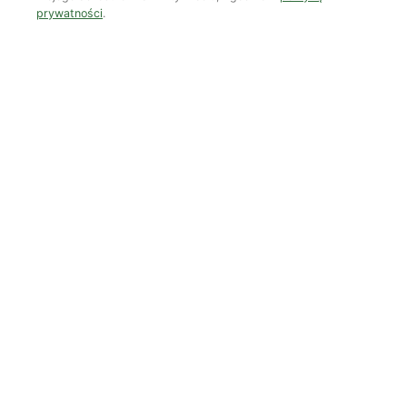
prywatności
.
Czy AI wypije naszą wodę?
Dwugłos o sztuce i przyrodzie: Niebo
Koniec z „państwem w państwie”
Susza postępuje małymi krokami
Odszedł nasz Przyjaciel Jerzy Andrzej Masłowski