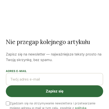
Autorzy
Tomasz Jarmakowski-Kostrzanowski
Nie przegap kolejnego artykułu
Tomasz Jarmakowski-Kostrzanowski jest doktorem
psychologii, adiunktem w Instytucie Psychologii
Zapisz się na newsletter — najważniejsze teksty prosto na
Uniwersytetu Łódzkiego. Prowadzi badania dotyczące
Twoją skrzynkę, bez spamu.
związków moralności i postaw politycznych i społecznych,
m.in. postaw proekologicznych.
ADRES E-MAIL
Zobacz wszystkie artykuły autora →
Zapisz się
Najnowsze artykuły
OSTATNIE PUBLIKACJE
Zgadzam się na otrzymywanie newslettera i przetwarzanie
mojego adresu e-mail w tym celu, zgodnie z
polityką