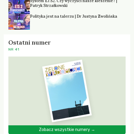
System ETS2. Czy wyczyści nasze kieszenie? |
Patryk Strzałkowski
Polityka jest na talerzu | Dr Justyna Zwolińska
Ostatni numer
NR 41
Zobacz wszystkie numery →