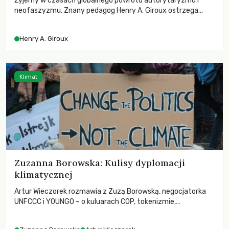
Żyjemy w czasach globalnego powrotu autorytaryzmu i
neofaszyzmu. Znany pedagog Henry A. Giroux ostrzega
przed korporacyjną tyranią niszczącą społeczeństwo. Czy
współczesne uniwersytety obronią swoją niezależność i
Henry A. Giroux
wychowają świadomych obywateli?
Klimat
Zuzanna Borowska: Kulisy dyplomacji
klimatycznej
Artur Wieczorek rozmawia z Zuzą Borowską, negocjatorka
UNFCCC i YOUNGO – o kuluarach COP, tokenizmie,
różnorodności i nadziei pokładanej w ruchach klimatycznych