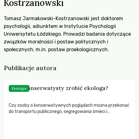
Kostrzanowski
Tomasz Jarmakowski-Kostrzanowski jest doktorem
psychologii, adiunktem w Instytucie Psychologii
Uniwersytetu Łódzkiego. Prowadzi badania dotyczące
związków moralności i postaw politycznych i
społecznych, m.in. postaw proekologicznych.
Publikacje autora
Jak z konserwatysty zrobić ekologa?
Ekologia
Czy osoby o konserwatywnych poglądach można przekonać
do transportu publicznego, segregowania śmieci i
przejmowania się zmianą klimatu?