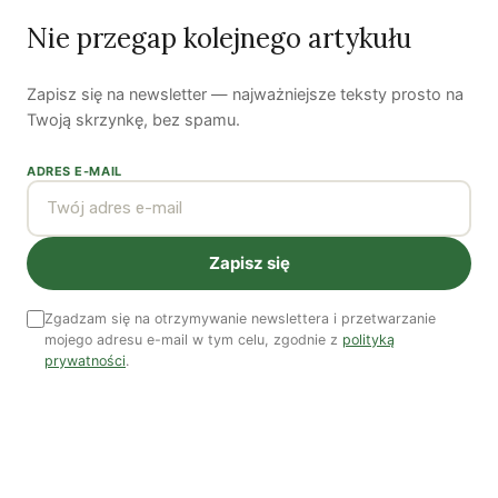
Ostatni numer
Nie przegap kolejnego artykułu
NR 41
Zapisz się na newsletter — najważniejsze teksty prosto na
Twoją skrzynkę, bez spamu.
ADRES E-MAIL
Zapisz się
Zgadzam się na otrzymywanie newslettera i przetwarzanie
Zobacz wszystkie numery →
mojego adresu e-mail w tym celu, zgodnie z
polityką
prywatności
.
Nasi autorzy
OSTATNIO PUBLIKOWALI