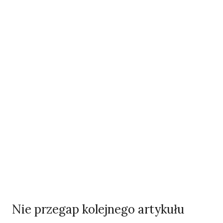
Odszedł nasz Przyjaciel Jerzy Andrzej Masłowski
Kooperatywa DOBRZE – Więcej niż sklep
Najnowsze podcasty
NAJNOWSZE VIDEO
Podcast
Nie przegap kolejnego artykułu