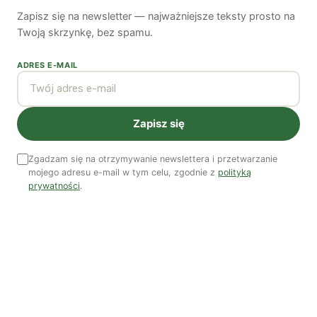
Woda, energia i demografia
Zapisz się na newsletter — najważniejsze teksty prosto na
Piękno troski | Katarzyna Jagiełło
Twoją skrzynkę, bez spamu.
Co wiemy o pestycydach w żywności? | Prof. dr
ADRES E-MAIL
hab. Maria Rembiałkowska
Jak kryzys ekologiczny zmienia współczesnego
człowieka? | Katarzyna Kurska-Wilk
Zapisz się
System ETS2. Czy wyczyści nasze kieszenie? |
Patryk Strzałkowski
Zgadzam się na otrzymywanie newslettera i przetwarzanie
mojego adresu e-mail w tym celu, zgodnie z
polityką
Polityka jest na talerzu | Dr Justyna Zwolińska
prywatności
.
Ostatni numer
NR 41