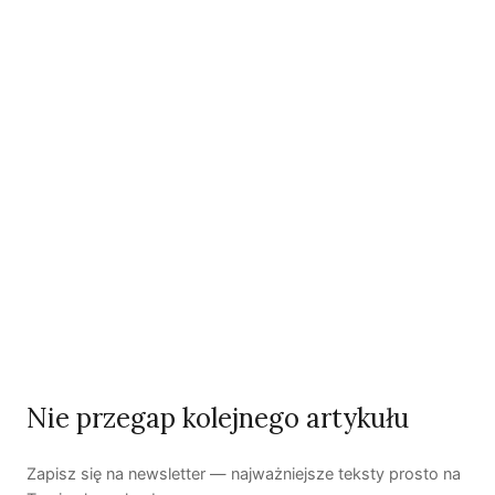
Co wiemy o pestycydach w żywności? | Prof. dr
hab. Maria Rembiałkowska
Jak kryzys ekologiczny zmienia współczesnego
człowieka? | Katarzyna Kurska-Wilk
System ETS2. Czy wyczyści nasze kieszenie? |
Patryk Strzałkowski
Polityka jest na talerzu | Dr Justyna Zwolińska
Ostatni numer
NR 41
Nie przegap kolejnego artykułu
Zapisz się na newsletter — najważniejsze teksty prosto na