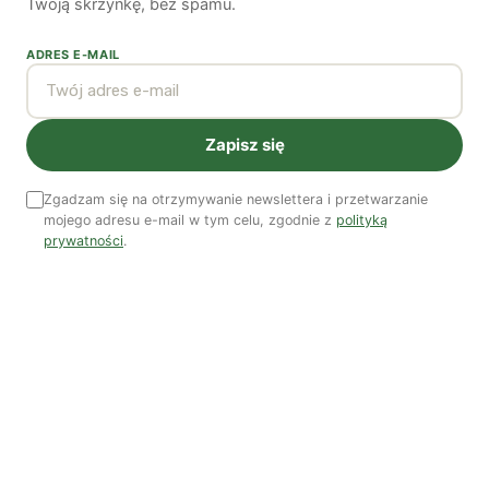
Twoją skrzynkę, bez spamu.
ADRES E-MAIL
Zobacz wszystkie numery →
Zapisz się
Nasi autorzy
OSTATNIO PUBLIKOWALI
Zgadzam się na otrzymywanie newslettera i przetwarzanie
mojego adresu e-mail w tym celu, zgodnie z
polityką
prywatności
.
Kuba Gogolewski
Artur Wieczorek
Natalia Rudzka
Dominika Kieruzel
Monika Kostera
Redakcja