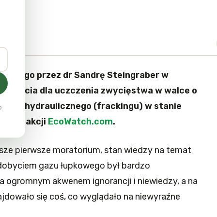
zonego przez dr Sandrę Steingraber w
przyjęcia dla uczczenia zwycięstwa w walce o
ania hydraulicznego (frackingu) w stanie
o
dą redakcji
EcoWatch.com
.
ze pierwsze moratorium, stan wiedzy na temat
ydobyciem gazu łupkowego był bardzo
ła ogromnym akwenem ignorancji i niewiedzy, a na
jdowało się coś, co wyglądało na niewyraźne