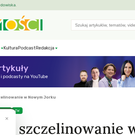
odowiska.
Search
for:
Kultura
Podcast
Redakcja
rtykuły
i podcasty na YouTube
zelinowanie w Nowym Jorku
rowie
ZW
×
ła szczelinowanie 