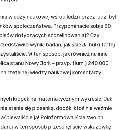
 wiedzy naukowej wśród ludzi i przez ludzi był
onków społeczeństwa. Przypominacie sobie 30
episów dotyczących szczelinowania)? Czy
zedstawiło wyniki badań, jak ścieżki bułki tartej
zystaliście. W ten sposób, jak również na inne
lica stanu Nowy Jork – przyp. tłum.) 240 000
na rzetelnej wiedzy naukowej komentarzy.
rnych kropek na matematycznym wykresie. Jak
e, nie stanie się piosenką, dopóki ktoś nie weźmie
I zaśpiewaliście ją! Poinformowaliście swoich
adań, i w ten sposób przesunęliście wskazówkę