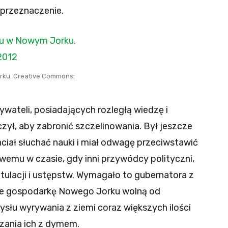
o przeznaczenie.
rku. Creative Commons:
wateli, posiadających rozległą wiedzę i
zył, aby zabronić szczelinowania. Był jeszcze
hciał słuchać nauki i miał odwagę przeciwstawić
emu w czasie, gdy inni przywódcy polityczni,
apitulacji i ustępstw. Wymagało to gubernatora z
obie gospodarkę Nowego Jorku wolną od
łu wyrywania z ziemi coraz większych ilości
czania ich z dymem.