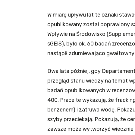
W miarę upływu lat te oznaki stawał
opublikowany został poprawiony s
Wpływie na Środowisko (Supplemen
sGEIS), było ok. 60 badań zrecen
nastąpił zdumiewająco gwałtowny
Dwa lata później, gdy Departamen
przegląd stanu wiedzy na temat wp
badań opublikowanych w recenzo
400. Prace te wykazują, że fracki
benzenem) i zatruwa wodę. Pokazuj
szyby przeciekają. Pokazują, że cem
zawsze może wytworzyć wiecznie tr