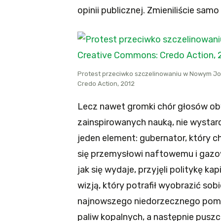
opinii publicznej. Zmieniliście sam
Protest przeciwko szczelinowaniu w Nowym Jo
Credo Action, 2012
Lecz nawet gromki chór głosów oby
zainspirowanych nauką, nie wystarc
jeden element: gubernator, który c
się przemysłowi naftowemu i gazow
jak się wydaje, przyjęli politykę k
wizją, który potrafił wyobrazić s
najnowszego niedorzecznego pomys
paliw kopalnych, a następnie pusz