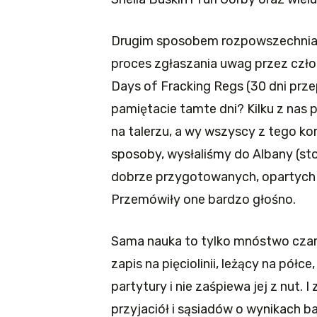
Drugim sposobem rozpowszechniania
proces zgłaszania uwag przez czł
Days of Fracking Regs (30 dni prz
pamiętacie tamte dni? Kilku z nas pr
na talerzu, a wy wszyscy z tego kor
sposoby, wysłaliśmy do Albany (sto
dobrze przygotowanych, opartych 
Przemówiły one bardzo głośno.
Sama nauka to tylko mnóstwo cza
zapis na pięciolinii, leżący na półc
partytury i nie zaśpiewa jej z nut. 
przyjaciół i sąsiadów o wynikach b