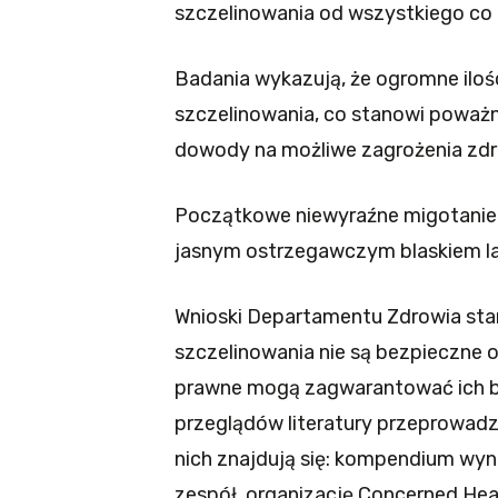
szczelinowania od wszystkiego co
Badania wykazują, że ogromne iloś
szczelinowania, co stanowi poważne
dowody na możliwe zagrożenia zdr
Początkowe niewyraźne migotanie 
jasnym ostrzegawczym blaskiem lat
Wnioski Departamentu Zdrowia sta
szczelinowania nie są bezpieczne or
prawne mogą zagwarantować ich be
przeglądów literatury przeprowadz
nich znajdują się: kompendium wy
zespół, organizację Concerned Heal