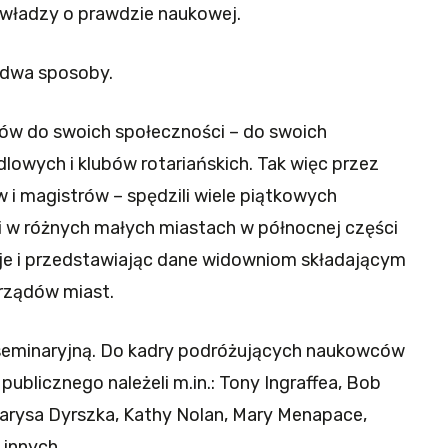
i władzy o prawdzie naukowej.
 dwa sposoby.
ców do swoich społeczności – do swoich
dlowych i klubów rotariańskich. Tak więc przez
w i magistrów – spędzili wiele piątkowych
i w różnych małych miastach w północnej części
cje i przedstawiając dane widowniom składającym
arządów miast.
lą seminaryjną. Do kadry podróżujących naukowców
 publicznego należeli m.in.: Tony Ingraffea, Bob
Larysa Dyrszka, Kathy Nolan, Mary Menapace,
 innych.