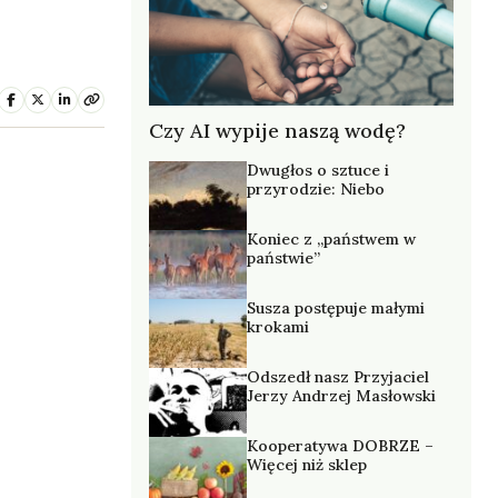
Czy AI wypije naszą wodę?
Dwugłos o sztuce i
przyrodzie: Niebo
Koniec z „państwem w
państwie”
Susza postępuje małymi
krokami
Odszedł nasz Przyjaciel
Jerzy Andrzej Masłowski
Kooperatywa DOBRZE –
Więcej niż sklep