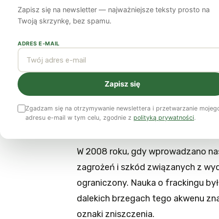
Nowym Jorku
Zapisz się na newsletter — najważniejsze teksty prosto na
Twoją skrzynkę, bez spamu.
Sandra Steingraber
13 kwietnia 2015
8 min czytania
ADRES E-MAIL
Fragmenty przemówienia wygłos
Zapisz się
Hotelu Hilton w Albany podczas 
wprowadzenie zakazu szczelinow
Zgadzam się na otrzymywanie newslettera i przetwarzanie mojeg
adresu e-mail w tym celu, zgodnie z
polityką prywatności
.
Nowy Jork. Opublikowane za zgo
W 2008 roku, gdy wprowadzano nas
zagrożeń i szkód związanych z w
ograniczony. Nauka o frackingu by
dalekich brzegach tego akwenu zna
oznaki zniszczenia.