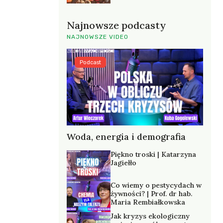
Najnowsze podcasty
NAJNOWSZE VIDEO
Podcast
Woda, energia i demografia
Piękno troski | Katarzyna
Jagiełło
Co wiemy o pestycydach w
żywności? | Prof. dr hab.
Maria Rembiałkowska
Jak kryzys ekologiczny