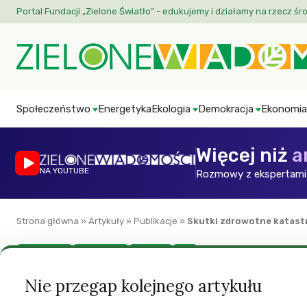
Portal Fundacji „Zielone Światło” - edukujemy i działamy na rzecz śr
Społeczeństwo
Energetyka
Ekologia
Demokracja
Ekonomia
Więcej niż
a
NA YOUTUBE
Rozmowy z ekspertami 
Strona główna
»
Artykuły
»
Publikacje
»
Skutki zdrowotne katast
ATOM STOP
Energetyka
Zdrowie
ZW
Skutki zdrowotne 
Nie przegap kolejnego artykułu