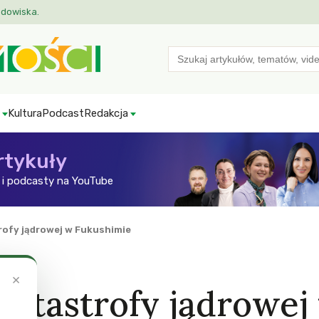
odowiska.
Search
for:
Kultura
Podcast
Redakcja
rtykuły
i podcasty na YouTube
rofy jądrowej w Fukushimie
×
katastrofy jądrowej