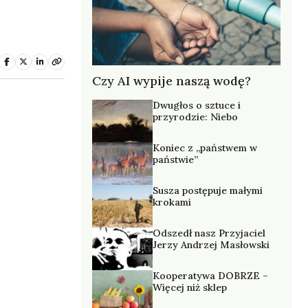
Czy AI wypije naszą wodę?
Dwugłos o sztuce i
przyrodzie: Niebo
Koniec z „państwem w
państwie”
Susza postępuje małymi
krokami
Odszedł nasz Przyjaciel
Jerzy Andrzej Masłowski
Kooperatywa DOBRZE –
Więcej niż sklep