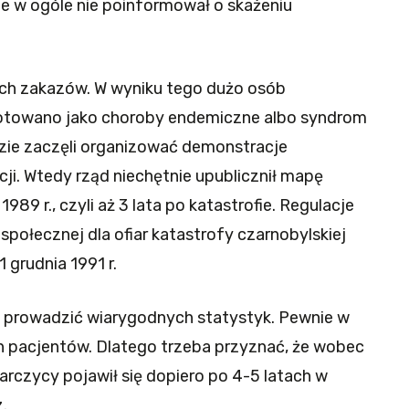
ale w ogóle nie poinformował o skażeniu
kich zakazów. W wyniku tego dużo osób
notowano jako choroby endemiczne albo syndrom
dzie zaczęli organizować demonstracje
ji. Wtedy rząd niechętnie upublicznił mapę
1989 r., czyli aż 3 lata po katastrofie. Regulacje
społecznej dla ofiar katastrofy czarnobylskiej
grudnia 1991 r.
o prowadzić wiarygodnych statystyk. Pewnie w
h pacjentów. Dlatego trzeba przyznać, że wobec
rczycy pojawił się dopiero po 4-5 latach w
.