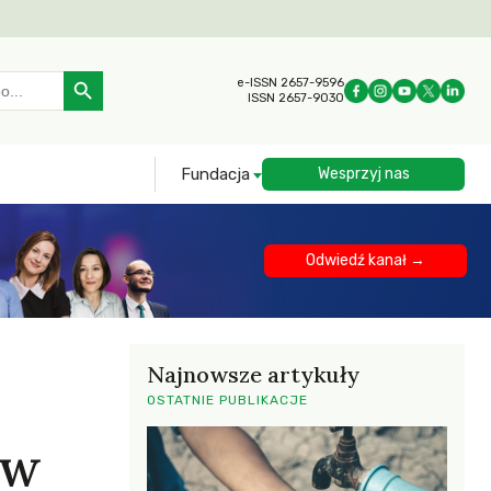
Search Button
e-ISSN 2657-9596
ISSN 2657-9030
Fundacja
Wesprzyj nas
Odwiedź kanał →
Najnowsze artykuły
OSTATNIE PUBLIKACJE
 w