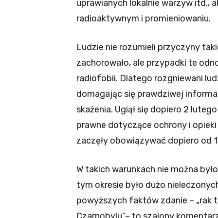
uprawianych lokalnie warzyw itd., 
radioaktywnym i promieniowaniu.
Ludzie nie rozumieli przyczyny ta
zachorowało, ale przypadki te od
radiofobii. Dlatego rozgniewani lu
domagając się prawdziwej informac
skażenia. Ugiął się dopiero 2 lutego 
prawne dotyczące ochrony i opieki 
zaczęły obowiązywać dopiero od 11 
W takich warunkach nie można był
tym okresie było dużo nieleczonyc
powyższych faktów zdanie – „rak ta
Czarnobylu”– to szalony komentarz