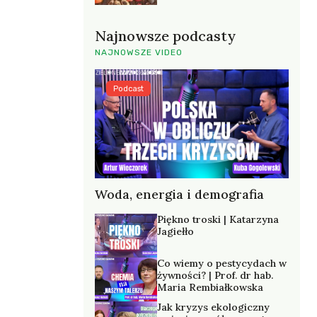
Najnowsze podcasty
NAJNOWSZE VIDEO
Podcast
Woda, energia i demografia
Piękno troski | Katarzyna
Jagiełło
Co wiemy o pestycydach w
żywności? | Prof. dr hab.
Maria Rembiałkowska
Jak kryzys ekologiczny