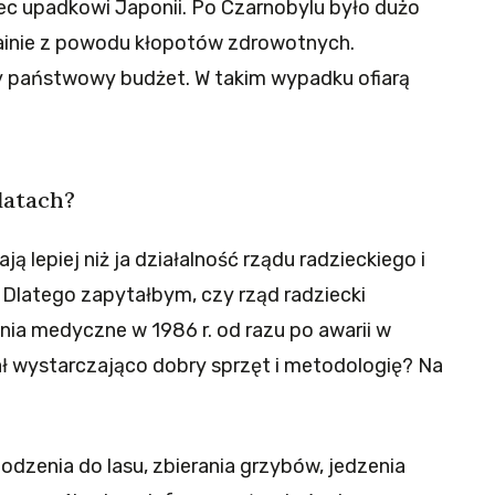
ec upadkowi Japonii. Po Czarnobylu było dużo
ainie z powodu kłopotów zdrowotnych.
 państwowy budżet. W takim wypadku ofiarą
latach?
ą lepiej niż ja działalność rządu radzieckiego i
. Dlatego zapytałbym, czy rząd radziecki
ia medyczne w 1986 r. od razu po awarii w
ał wystarczająco dobry sprzęt i metodologię? Na
hodzenia do lasu, zbierania grzybów, jedzenia