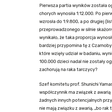
Pierwsza partia wyników została o
chorych wynosiła 1:12.000. Po pierws
wzrosła do 1:9.800, a po drugiej (l
przeprowadzonego w silnie skażony
wynikało, że taka proporcja wynosi
bardziej przypomina tę z Czarnobyla.
które wzięły udział w badaniu, wyni
100.000 dzieci nadal nie zostały o
zachorują na raka tarczycy?
Szef komitetu prof. Shunichi Yamas
współczynnik ma związek z awarią 
żadnych innych potencjalnych przyc
nie mają związku z awarią, „bo rak