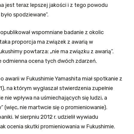
a jest teraz lepszej jakości i z tego powodu
 było spodziewane”.
 opublikował wspomniane badanie z okolic
 taka proporcja ma związek z awarią w
kushimy powtarza: „nie ma związku z awarią”.
ie odmienna ocena tych dwóch zdarzeń.
o awarii w Fukushimie Yamashita miał spotkanie z
1), na którym wygłaszał stwierdzenia zupełnie
e nie wpływa na uśmiechających się ludzi, a
(więc, nie martwcie się o promieniowanie).
iki. W sierpniu 2012 r. udzielił wywiadu
 jak ocenia skutki promieniowania w Fukushimie.