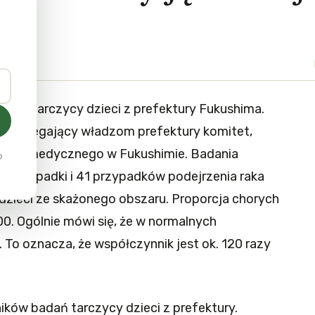
badań tarczycy dzieci z prefektury Fukushima.
 podlegający władzom prefektury komitet,
sytetu medycznego w Fukushimie. Badania
o
e przypadki i 41 przypadków podejrzenia raka
dzieci ze skażonego obszaru. Proporcja chorych
0. Ogólnie mówi się, że w normalnych
. To oznacza, że współczynnik jest ok. 120 razy
ników badań tarczycy dzieci z prefektury.