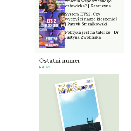
zmienia współczesnego
człowieka? | Katarzyna
Kurska-Wilk
System ETS2. Czy
wyczyści nasze kieszenie?
| Patryk Strzałkowski
Polityka jest na talerzu | Dr
Justyna Zwolińska
Ostatni numer
NR 41