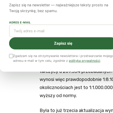
Fukushimie
Zapisz się na newsletter — najważniejsze teksty prosto na
Twoją skrzynkę, bez spamu.
Yasuhiro Igarashi
12 sierpnia 2014
6 min czytania
ADRES E-MAIL
7 lutego 2014 r. ogłoszono wyniki 
Zapisz się
Zostały one przeprowadzone przez
złożony ze specjalistów z uniwer
Zgadzam się na otrzymywanie newslettera i przetwarzanie mojeg
adresu e-mail w tym celu, zgodnie z
polityką prywatności
.
wykazały, że są już 33 potwierdzon
tarczycy u 269.354 przebadanych 
wynosi więc prawdopodobnie 1:8.10
okolicznościach jest to 1:1.000.000
wyższy od normy.
Była to już trzecia aktualizacja wy