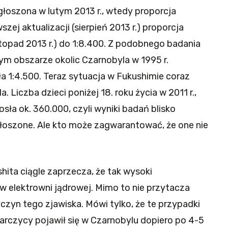
głoszona w lutym 2013 r., wtedy proporcja
zej aktualizacji (sierpień 2013 r.) proporcja
istopad 2013 r.) do 1:8.400. Z podobnego badania
m obszarze okolic Czarnobyla w 1995 r.
ła 1:4.500. Teraz sytuacja w Fukushimie coraz
 Liczba dzieci poniżej 18. roku życia w 2011 r.,
osła ok. 360.000, czyli wyniki badań blisko
głoszone. Ale kto może zagwarantować, że one nie
hita ciągle zaprzecza, że tak wysoki
w elektrowni jądrowej. Mimo to nie przytacza
zyn tego zjawiska. Mówi tylko, że te przypadki
 tarczycy pojawił się w Czarnobylu dopiero po 4-5