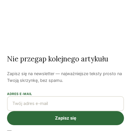
Zobacz wszystkie numery →
Nie przegap kolejnego artykułu
Nasi autorzy
Zapisz się na newsletter — najważniejsze teksty prosto na
OSTATNIO PUBLIKOWALI
Twoją skrzynkę, bez spamu.
ADRES E-MAIL
Zapisz się
Kuba Gogolewski
Artur Wieczorek
Natalia Rudzka