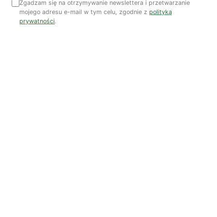
Zgadzam się na otrzymywanie newslettera i przetwarzanie
mojego adresu e-mail w tym celu, zgodnie z
polityką
prywatności
.
Dominika Kieruzel
Monika Kostera
Redakcja
Wspieraj niezależne media
TWOJE WSPARCIE MA ZNACZENIE
Pomóż nam tworzyć rzetelne treści i rozwijać
portal. Dzięki Tobie możemy publikować rzetelne
treści i rozwijać niezależne medium.
Wesprzyj nas →
Czytaj także
Więcej artykułów →