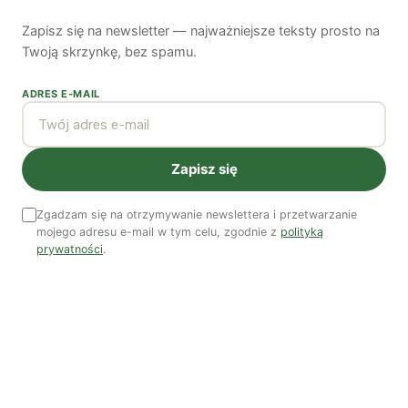
Najnowsze artykuły
Zapisz się na newsletter — najważniejsze teksty prosto na
OSTATNIE PUBLIKACJE
Twoją skrzynkę, bez spamu.
ADRES E-MAIL
Zapisz się
Zgadzam się na otrzymywanie newslettera i przetwarzanie
mojego adresu e-mail w tym celu, zgodnie z
polityką
prywatności
.
Czy AI wypije naszą wodę?
Dwugłos o sztuce i przyrodzie: Niebo
Koniec z „państwem w państwie”
Susza postępuje małymi krokami