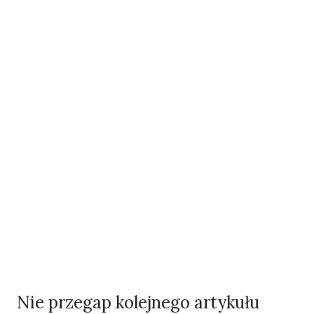
Autorzy
Redakcja
Zobacz wszystkie artykuły autora →
Nie przegap kolejnego artykułu